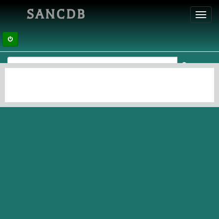
SANCDB
Toggl
navig