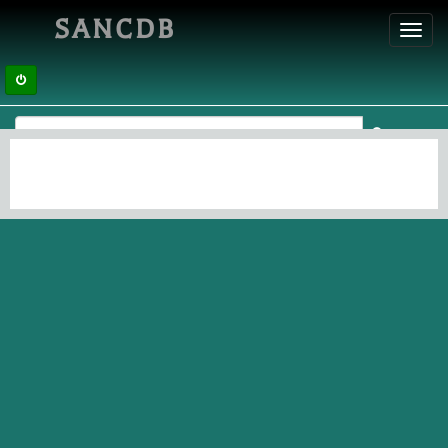
SANCDB
Toggl
navig