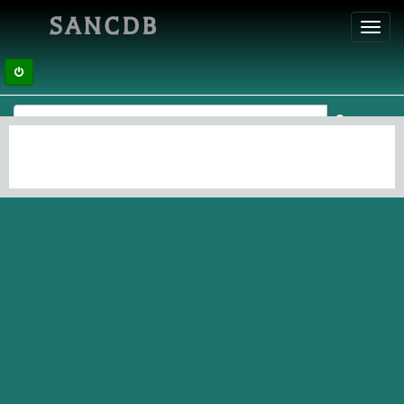
SANCDB
Toggl
navig