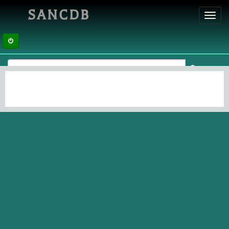
SANCDB
Toggl
navig