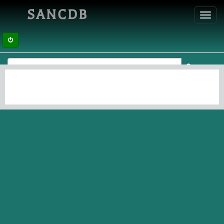
SANCDB
Toggl
navig