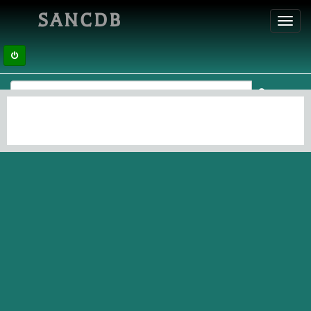
SANCDB
Toggl
navig