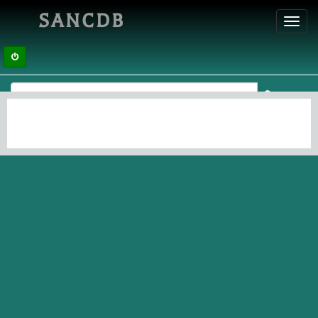
SANCDB
Toggl
navig