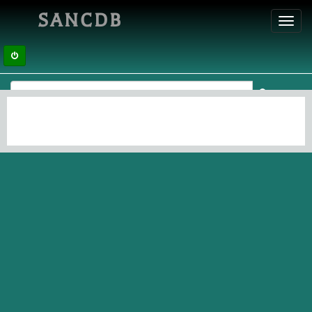
SANCDB
Toggl
navig