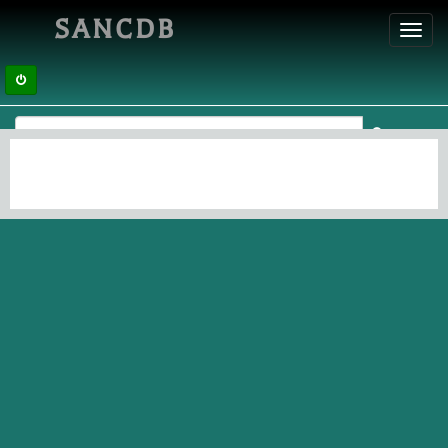
SANCDB
Toggl
navig