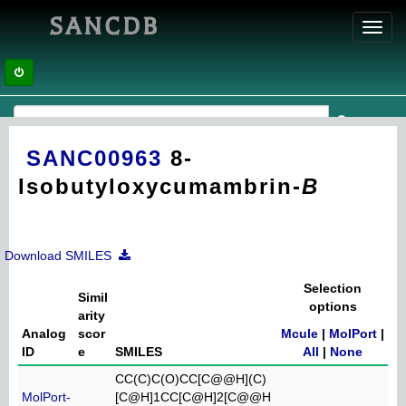
SANCDB
Toggl
navig
SANC00963
8-
Isobutyloxycumambrin-
B
Download SMILES
Selection
Simil
options
arity
Analog
scor
Mcule
|
MolPort
|
ID
e
SMILES
All
|
None
CC(C)C(O)CC[C@@H](C)
MolPort-
[C@H]1CC[C@H]2[C@@H