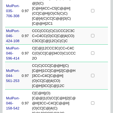
@]3(C)
MolPort-
[C@H]4CC=C5[C@@H]
035-
0.97
(CC[C@H](O)C5(C)C)
706-308
[C@]4(C)CC[C@@]3(C)
[C@@H]2C1
MolPort-
CCC(CCC(C)C1CCC2C3C
046-
0.97
C=C4CC(O)CC[C@]4(CO)
424-108
C3CC[C@]12C)C(C)C
MolPort-
C[C@]12CCC3C(CC=C4C
046-
0.97
C(O)CC[C@]34CO)C1CCC
596-414
2O
CC(C)CCC[C@@H](C)
MolPort-
[C@H]1CC[C@H]2[C@@H
044-
0.97
]3CC=C4C[C@@H]
561-253
(O)CC[C@]4(CO)
[C@H]3CC[C@]12C
C[C@H](O)
MolPort-
[C@@]1(O)CC[C@H]2[C@
046-
0.97
@H]3CC=C4C[C@@H]
158-542
(O)CC[C@]4(C)