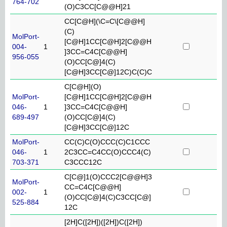
764-702
(O)C3CC[C@@H]21
CC[C@H](\C=C\[C@@H]
(C)
MolPort-
[C@H]1CC[C@H]2[C@@H
004-
1
]3CC=C4C[C@@H]
956-055
(O)CC[C@]4(C)
[C@H]3CC[C@]12C)C(C)C
C[C@H](O)
MolPort-
[C@H]1CC[C@H]2[C@@H
046-
1
]3CC=C4C[C@@H]
689-497
(O)CC[C@]4(C)
[C@H]3CC[C@]12C
MolPort-
CC(C)C(O)CCC(C)C1CCC
046-
1
2C3CC=C4CC(O)CCC4(C)
703-371
C3CCC12C
C[C@]1(O)CCC2[C@@H]3
MolPort-
CC=C4C[C@@H]
002-
1
(O)CC[C@]4(C)C3CC[C@]
525-884
12C
[2H]C([2H])([2H])C([2H])