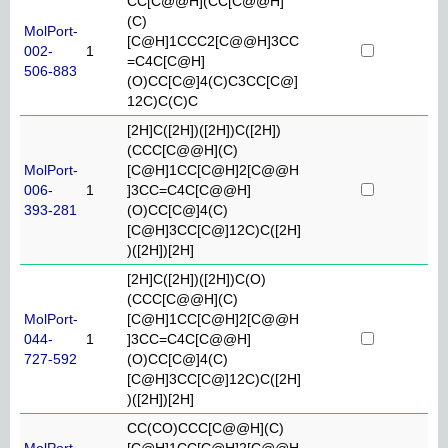
CC[C@@H](CC[C@@H]
(C)
MolPort-
[C@H]1CCC2[C@@H]3CC
002-
1
=C4C[C@H]
506-883
(O)CC[C@]4(C)C3CC[C@]
12C)C(C)C
[2H]C([2H])([2H])C([2H])
(CCC[C@@H](C)
MolPort-
[C@H]1CC[C@H]2[C@@H
006-
1
]3CC=C4C[C@@H]
393-281
(O)CC[C@]4(C)
[C@H]3CC[C@]12C)C([2H]
)([2H])[2H]
[2H]C([2H])([2H])C(O)
(CCC[C@@H](C)
MolPort-
[C@H]1CC[C@H]2[C@@H
044-
1
]3CC=C4C[C@@H]
727-592
(O)CC[C@]4(C)
[C@H]3CC[C@]12C)C([2H]
)([2H])[2H]
CC(CO)CCC[C@@H](C)
MolPort-
[C@H]1CC[C@H]2[C@@H