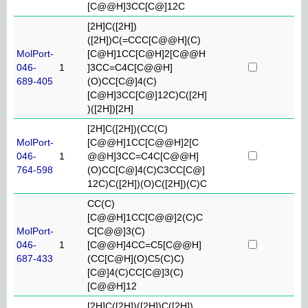
[C@@H]3CC[C@]12C
[2H]C([2H])
([2H])C(=CCC[C@@H](C)
MolPort-
[C@H]1CC[C@H]2[C@@H
046-
1
]3CC=C4C[C@@H]
689-405
(O)CC[C@]4(C)
[C@H]3CC[C@]12C)C([2H]
)([2H])[2H]
[2H]C([2H])(CC(C)
MolPort-
[C@@H]1CC[C@@H]2[C
046-
1
@@H]3CC=C4C[C@@H]
764-598
(O)CC[C@]4(C)C3CC[C@]
12C)C([2H])(O)C([2H])(C)C
CC(C)
[C@@H]1CC[C@@]2(C)C
MolPort-
C[C@@]3(C)
046-
1
[C@@H]4CC=C5[C@@H]
687-433
(CC[C@H](O)C5(C)C)
[C@]4(C)CC[C@]3(C)
[C@@H]12
[2H]C([2H])([2H])C([2H])