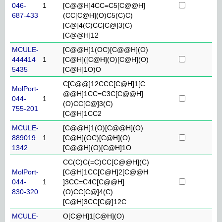
046-
1
[C@@H]4CC=C5[C@@H]
687-433
(CC[C@H](O)C5(C)C)
[C@]4(C)CC[C@]3(C)
[C@@H]12
MCULE-
[C@@H]1(OC)[C@@H](O)
444414
1
[C@H]([C@H](O)[C@H](O)
5435
[C@H]1O)O
C[C@@]12CCC[C@H]1[C
MolPort-
@@H]1CC=C3C[C@@H]
044-
1
(O)CC[C@]3(C)
755-201
[C@H]1CC2
MCULE-
[C@@H]1(O)[C@@H](O)
889019
1
[C@H](OC)[C@H](O)
1342
[C@@H](O)[C@H]1O
CC(C)C(=C)CC[C@@H](C)
MolPort-
[C@H]1CC[C@H]2[C@@H
044-
1
]3CC=C4C[C@@H]
830-320
(O)CC[C@]4(C)
[C@H]3CC[C@]12C
MCULE-
O[C@H]1[C@H](O)