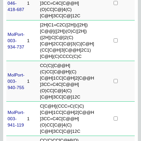
046-
1
]3CC=C4C[C@@H]
418-687
(O)CC[C@]4(C)
[C@H]3CC[C@]12C
[2H]C1=C2C([2H])([2H])
[C@@]([2H])(O)C([2H])
MolPort-
([2H])C[C@]2(C)
003-
1
[C@H]2CC[C@]3(C)[C@H]
934-737
(CC[C@H]3[C@@H]2C1)
[C@H](C)CCCC(C)C
CC(C)[C@@H]
(C)CC[C@@H](C)
MolPort-
[C@H]1CC[C@H]2[C@@H
003-
1
]3CC=C4C[C@@H]
940-755
(O)CC[C@]4(C)
[C@H]3CC[C@]12C
C[C@H](CCC=C(C)C)
MolPort-
[C@H]1CC[C@H]2[C@@H
003-
1
]3CC=C4C[C@@H]
941-119
(O)CC[C@]4(C)
[C@H]3CC[C@]12C
CC(C)CC[C@H](O)