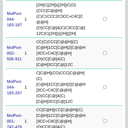
[2H]C([2H])([2H])C(O)
(CCC[C@@H]
MolPort-
(C)C1CCC2C3CC=C4C[C
044-
1
@@H]
183-187
(O)CC[C@]4(C)C3CC[C@]
12C)C([2H])([2H])[2H]
CC(C)CCC[C@@H](C)
MolPort-
[C@H]1CC[C@H]2[C@@H
002-
1
]3CC=C4C[C@@H]
506-911
(O)CC[C@]4(C)
[C@H]3CC[C@]12C
C[C@H](CO)CCC[C@@H]
(C)
MolPort-
[C@H]1CC[C@H]2[C@@H
044-
1
]3CC=C4C[C@@H]
183-267
(O)CC[C@]4(C)
[C@H]3CC[C@]12C
CC[C@H](CC[C@@H](C)
MolPort-
[C@H]1CC[C@H]2[C@@H
001-
1
]3CC=C4C[C@@H]
742-476
(O)CC[C@]4(C)