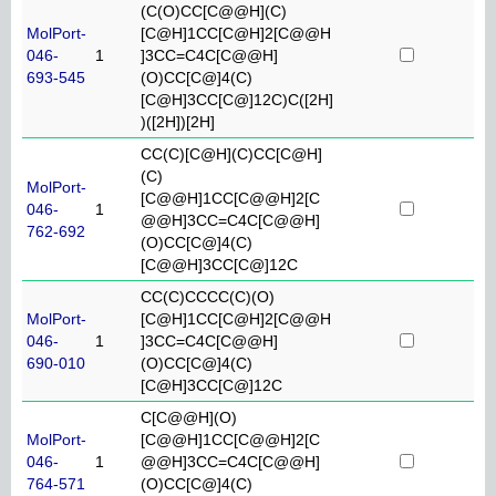
(C(O)CC[C@@H](C)
MolPort-
[C@H]1CC[C@H]2[C@@H
046-
1
]3CC=C4C[C@@H]
693-545
(O)CC[C@]4(C)
[C@H]3CC[C@]12C)C([2H]
)([2H])[2H]
CC(C)[C@H](C)CC[C@H]
(C)
MolPort-
[C@@H]1CC[C@@H]2[C
046-
1
@@H]3CC=C4C[C@@H]
762-692
(O)CC[C@]4(C)
[C@@H]3CC[C@]12C
CC(C)CCCC(C)(O)
MolPort-
[C@H]1CC[C@H]2[C@@H
046-
1
]3CC=C4C[C@@H]
690-010
(O)CC[C@]4(C)
[C@H]3CC[C@]12C
C[C@@H](O)
MolPort-
[C@@H]1CC[C@@H]2[C
046-
1
@@H]3CC=C4C[C@@H]
764-571
(O)CC[C@]4(C)