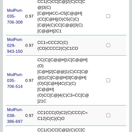
CC1(C)CC[C@]2(C)CC[C
@]3(C)
MolPort-
[C@H]4CC=C5[C@@H]
035-
0.97
(CC[C@H](O)C5(C)C)
706-308
[C@]4(C)CC[C@@]3(C)
[C@@H]2C1
MolPort-
CC1=CCC2C(C)
029-
0.97
(CO)CCCC2(C)C1CO
943-150
CC(C)[C@@H]1C[C@@H]
(O)
[C@H]2[C@@]1(C)CC[C@
MolPort-
@]1(C)[C@@H]3[C@@H]
035-
0.97
(O)C[C@H]4C(C)(C)
706-514
[C@@H]
(O)CC[C@]4(C)C3=CC[C@
]21C
MolPort-
CC1CCC(O)C2(C)CCC(C=
038-
0.97
C12)C(C)(C)O
386-697
CC1(C)CC[C@]2(C)CC[C