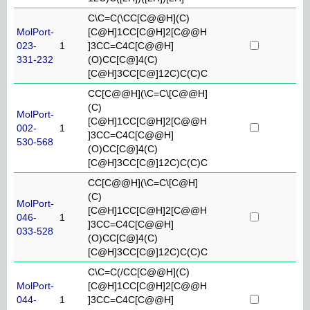
C\C=C(\CC[C@@H](C)
MolPort-
[C@H]1CC[C@H]2[C@@H
023-
1
]3CC=C4C[C@@H]
331-232
(O)CC[C@]4(C)
[C@H]3CC[C@]12C)C(C)C
CC[C@@H](\C=C\[C@@H]
(C)
MolPort-
[C@H]1CC[C@H]2[C@@H
002-
1
]3CC=C4C[C@@H]
530-568
(O)CC[C@]4(C)
[C@H]3CC[C@]12C)C(C)C
CC[C@@H](\C=C\[C@H]
(C)
MolPort-
[C@H]1CC[C@H]2[C@@H
046-
1
]3CC=C4C[C@@H]
033-528
(O)CC[C@]4(C)
[C@H]3CC[C@]12C)C(C)C
C\C=C(/CC[C@@H](C)
MolPort-
[C@H]1CC[C@H]2[C@@H
044-
1
]3CC=C4C[C@@H]