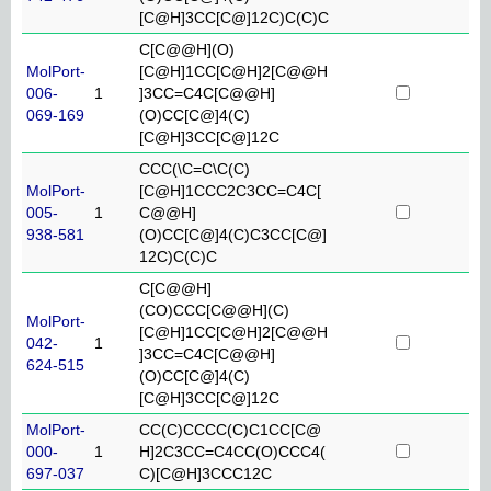
[C@H]3CC[C@]12C)C(C)C
C[C@@H](O)
MolPort-
[C@H]1CC[C@H]2[C@@H
006-
1
]3CC=C4C[C@@H]
069-169
(O)CC[C@]4(C)
[C@H]3CC[C@]12C
CCC(\C=C\C(C)
MolPort-
[C@H]1CCC2C3CC=C4C[
005-
1
C@@H]
938-581
(O)CC[C@]4(C)C3CC[C@]
12C)C(C)C
C[C@@H]
(CO)CCC[C@@H](C)
MolPort-
[C@H]1CC[C@H]2[C@@H
042-
1
]3CC=C4C[C@@H]
624-515
(O)CC[C@]4(C)
[C@H]3CC[C@]12C
MolPort-
CC(C)CCCC(C)C1CC[C@
000-
1
H]2C3CC=C4CC(O)CCC4(
697-037
C)[C@H]3CCC12C