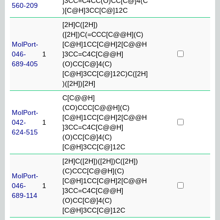
]3CC=C4CC(O)CC[C@]4(C
560-209
)[C@H]3CC[C@]12C
[2H]C([2H])
([2H])C(=CCC[C@@H](C)
MolPort-
[C@H]1CC[C@H]2[C@@H
046-
1
]3CC=C4C[C@@H]
689-405
(O)CC[C@]4(C)
[C@H]3CC[C@]12C)C([2H]
)([2H])[2H]
C[C@@H]
(CO)CCC[C@@H](C)
MolPort-
[C@H]1CC[C@H]2[C@@H
042-
1
]3CC=C4C[C@@H]
624-515
(O)CC[C@]4(C)
[C@H]3CC[C@]12C
[2H]C([2H])([2H])C([2H])
(C)CCC[C@@H](C)
MolPort-
[C@H]1CC[C@H]2[C@@H
046-
1
]3CC=C4C[C@@H]
689-114
(O)CC[C@]4(C)
[C@H]3CC[C@]12C