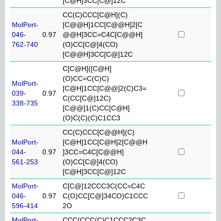
[C@H]3CC[C@]12C
CC(C)CCC[C@H](C)
MolPort-
[C@@H]1CC[C@@H]2[C
046-
0.97
@@H]3CC=C4C[C@@H]
762-740
(O)CC[C@]4(CO)
[C@@H]3CC[C@]12C
C[C@H]([C@H]
(O)CC=C(C)C)
MolPort-
[C@H]1CC[C@@]2(C)C3=
039-
0.97
C(CC[C@]12C)
338-735
[C@@]1(C)CC[C@H]
(O)C(C)(C)C1CC3
CC(C)CCC[C@@H](C)
MolPort-
[C@H]1CC[C@H]2[C@@H
044-
0.97
]3CC=C4C[C@@H]
561-253
(O)CC[C@]4(CO)
[C@H]3CC[C@]12C
MolPort-
C[C@]12CCC3C(CC=C4C
046-
0.97
C(O)CC[C@]34CO)C1CCC
596-414
2O
MolPort-
CCC(CCC(C)C1CCC2C3C