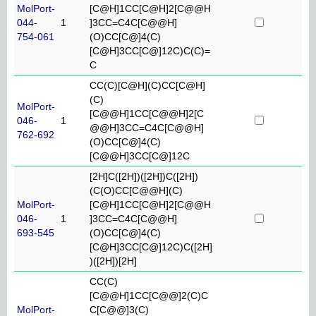
MolPort-
[C@H]1CC[C@H]2[C@@H
044-
1
]3CC=C4C[C@@H]
754-061
(O)CC[C@]4(C)
[C@H]3CC[C@]12C)C(C)=
C
CC(C)[C@H](C)CC[C@H]
(C)
MolPort-
[C@@H]1CC[C@@H]2[C
046-
1
@@H]3CC=C4C[C@@H]
762-692
(O)CC[C@]4(C)
[C@@H]3CC[C@]12C
[2H]C([2H])([2H])C([2H])
(C(O)CC[C@@H](C)
MolPort-
[C@H]1CC[C@H]2[C@@H
046-
1
]3CC=C4C[C@@H]
693-545
(O)CC[C@]4(C)
[C@H]3CC[C@]12C)C([2H]
)([2H])[2H]
CC(C)
[C@@H]1CC[C@@]2(C)C
MolPort-
C[C@@]3(C)