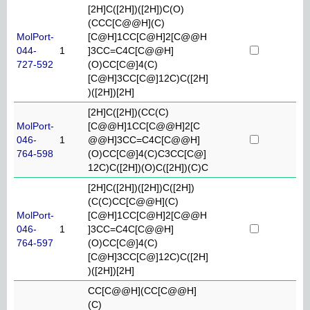
[2H]C([2H])([2H])C(O)
(CCC[C@@H](C)
MolPort-
[C@H]1CC[C@H]2[C@@H
044-
1
]3CC=C4C[C@@H]
727-592
(O)CC[C@]4(C)
[C@H]3CC[C@]12C)C([2H]
)([2H])[2H]
[2H]C([2H])(CC(C)
MolPort-
[C@@H]1CC[C@@H]2[C
046-
1
@@H]3CC=C4C[C@@H]
764-598
(O)CC[C@]4(C)C3CC[C@]
12C)C([2H])(O)C([2H])(C)C
[2H]C([2H])([2H])C([2H])
(C(C)CC[C@@H](C)
MolPort-
[C@H]1CC[C@H]2[C@@H
046-
1
]3CC=C4C[C@@H]
764-597
(O)CC[C@]4(C)
[C@H]3CC[C@]12C)C([2H]
)([2H])[2H]
CC[C@@H](CC[C@@H]
(C)