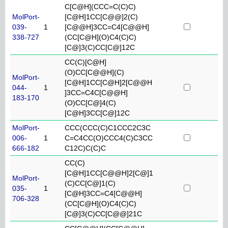
C[C@H](CCC=C(C)C)
MolPort-
[C@H]1CC[C@@]2(C)
039-
1
[C@@H]3CC=C4[C@@H]
338-727
(CC[C@H](O)C4(C)C)
[C@]3(C)CC[C@]12C
CC(C)[C@H]
(O)CC[C@@H](C)
MolPort-
[C@H]1CC[C@H]2[C@@H
044-
1
]3CC=C4C[C@@H]
183-170
(O)CC[C@]4(C)
[C@H]3CC[C@]12C
MolPort-
CCC(CCC(C)C1CCC2C3C
006-
1
C=C4CC(O)CCC4(C)C3CC
666-182
C12C)C(C)C
CC(C)
[C@H]1CC[C@@H]2[C@]1
MolPort-
(C)CC[C@]1(C)
035-
1
[C@H]3CC=C4[C@@H]
706-328
(CC[C@H](O)C4(C)C)
[C@]3(C)CC[C@@]21C