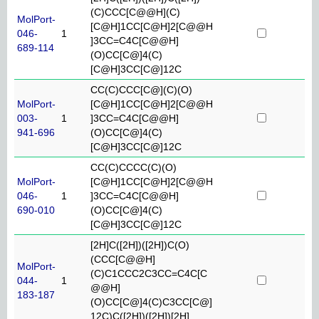
(C)CCC[C@@H](C)
MolPort-
[C@H]1CC[C@H]2[C@@H
046-
1
]3CC=C4C[C@@H]
689-114
(O)CC[C@]4(C)
[C@H]3CC[C@]12C
CC(C)CCC[C@](C)(O)
MolPort-
[C@H]1CC[C@H]2[C@@H
003-
1
]3CC=C4C[C@@H]
941-696
(O)CC[C@]4(C)
[C@H]3CC[C@]12C
CC(C)CCCC(C)(O)
MolPort-
[C@H]1CC[C@H]2[C@@H
046-
1
]3CC=C4C[C@@H]
690-010
(O)CC[C@]4(C)
[C@H]3CC[C@]12C
[2H]C([2H])([2H])C(O)
(CCC[C@@H]
MolPort-
(C)C1CCC2C3CC=C4C[C
044-
1
@@H]
183-187
(O)CC[C@]4(C)C3CC[C@]
12C)C([2H])([2H])[2H]