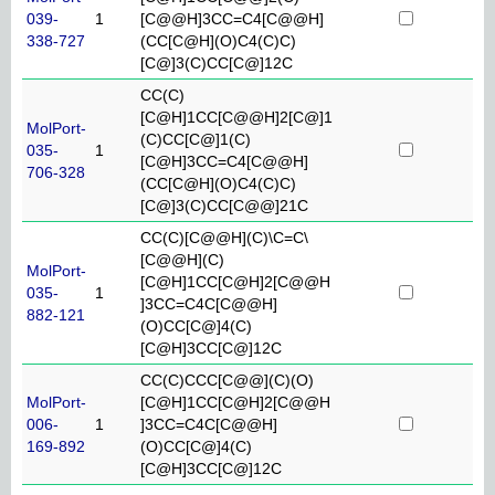
039-
1
[C@@H]3CC=C4[C@@H]
338-727
(CC[C@H](O)C4(C)C)
[C@]3(C)CC[C@]12C
CC(C)
[C@H]1CC[C@@H]2[C@]1
MolPort-
(C)CC[C@]1(C)
035-
1
[C@H]3CC=C4[C@@H]
706-328
(CC[C@H](O)C4(C)C)
[C@]3(C)CC[C@@]21C
CC(C)[C@@H](C)\C=C\
[C@@H](C)
MolPort-
[C@H]1CC[C@H]2[C@@H
035-
1
]3CC=C4C[C@@H]
882-121
(O)CC[C@]4(C)
[C@H]3CC[C@]12C
CC(C)CCC[C@@](C)(O)
MolPort-
[C@H]1CC[C@H]2[C@@H
006-
1
]3CC=C4C[C@@H]
169-892
(O)CC[C@]4(C)
[C@H]3CC[C@]12C