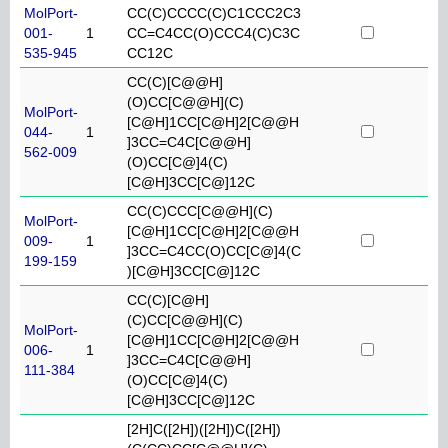
MolPort-
CC(C)CCCC(C)C1CCC2C3
001-
1
CC=C4CC(O)CCC4(C)C3C
535-945
CC12C
CC(C)[C@@H]
(O)CC[C@@H](C)
MolPort-
[C@H]1CC[C@H]2[C@@H
044-
1
]3CC=C4C[C@@H]
562-009
(O)CC[C@]4(C)
[C@H]3CC[C@]12C
CC(C)CCC[C@@H](C)
MolPort-
[C@H]1CC[C@H]2[C@@H
009-
1
]3CC=C4CC(O)CC[C@]4(C
199-159
)[C@H]3CC[C@]12C
CC(C)[C@H]
(C)CC[C@@H](C)
MolPort-
[C@H]1CC[C@H]2[C@@H
006-
1
]3CC=C4C[C@@H]
111-384
(O)CC[C@]4(C)
[C@H]3CC[C@]12C
[2H]C([2H])([2H])C([2H])