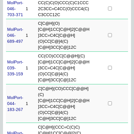
MolPort-
CC(C)C(O)CCC(C)C1CCC
046-
1
2C3CC=C4CC(O)CCC4(C)
703-371
C3CCC12C
C[C@H](O)
MolPort-
[C@H]1CC[C@H]2[C@@H
046-
1
]3CC=C4C[C@@H]
689-497
(O)CC[C@]4(C)
[C@H]3CC[C@]12C
CC(CO)CCC[C@@H](C)
MolPort-
[C@H]1CC[C@H]2[C@@H
039-
1
]3CC=C4C[C@@H]
339-159
(O)CC[C@]4(C)
[C@H]3CC[C@]12C
C[C@H](CO)CCC[C@@H]
(C)
MolPort-
[C@H]1CC[C@H]2[C@@H
044-
1
]3CC=C4C[C@@H]
183-267
(O)CC[C@]4(C)
[C@H]3CC[C@]12C
C[C@H](CCC=C(C)C)
MolPort-
[C@H]1CC[C@@]2(C)