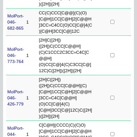
)([2H])[2H]
CC(C)CCC[C@@](C)(O)
MolPort-
[C@H]1CC[C@H]2[C@@H
046-
1
]3CC=C4CC(O)CC[C@]4(C
682-865
)[C@H]3CC[C@]12C
[2H]C([2H])
([2H])C(CCC[C@@H]
MolPort-
(C)C1CCC2C3CC=C4C[C
046-
1
@@H]
773-764
(O)CC[C@]4(C)C3CC[C@]
12C)C([2H])([2H])[2H]
[2H]C([2H])
([2H])C(CCC[C@@H](C)
MolPort-
[C@H]1CC[C@H]2[C@@H
046-
1
]3CC=C4C[C@@H]
426-779
(O)CC[C@]4(C)
[C@H]3CC[C@]12C)C([2H]
)([2H])[2H]
C[C@H](CCCC(C)(C)O)
MolPort-
[C@H]1CC[C@H]2[C@@H
044-
1