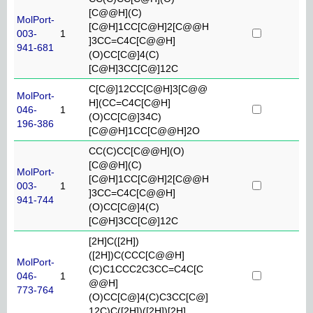
[C@@H](C)
MolPort-
[C@H]1CC[C@H]2[C@@H
003-
1
]3CC=C4C[C@@H]
941-681
(O)CC[C@]4(C)
[C@H]3CC[C@]12C
C[C@]12CC[C@H]3[C@@
MolPort-
H](CC=C4C[C@H]
046-
1
(O)CC[C@]34C)
196-386
[C@@H]1CC[C@@H]2O
CC(C)CC[C@@H](O)
[C@@H](C)
MolPort-
[C@H]1CC[C@H]2[C@@H
003-
1
]3CC=C4C[C@@H]
941-744
(O)CC[C@]4(C)
[C@H]3CC[C@]12C
[2H]C([2H])
([2H])C(CCC[C@@H]
MolPort-
(C)C1CCC2C3CC=C4C[C
046-
1
@@H]
773-764
(O)CC[C@]4(C)C3CC[C@]
12C)C([2H])([2H])[2H]