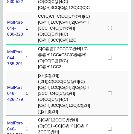
830-522
(O)CC[C@]4(C)
[C@H]3CC[C@]12C)C(C)C
CC(C)C(=C)CC[C@@H](C)
MolPort-
[C@H]1CC[C@H]2[C@@H
044-
1
]3CC=C4C[C@@H]
830-320
(O)CC[C@]4(C)
[C@H]3CC[C@]12C
C[C@@]12CCC[C@H]1[C
MolPort-
@@H]1CC=C3C[C@@H]
044-
1
(O)CC[C@]3(C)
755-201
[C@H]1CC2
[2H]C([2H])
([2H])C(CCC[C@@H](C)
MolPort-
[C@H]1CC[C@H]2[C@@H
046-
1
]3CC=C4C[C@@H]
426-779
(O)CC[C@]4(C)
[C@H]3CC[C@]12C)C([2H]
)([2H])[2H]
C[C@]12CC[C@@H]
MolPort-
(O)CC1=CC[C@H]1[C@H]
046-
1
3CC[C@H]