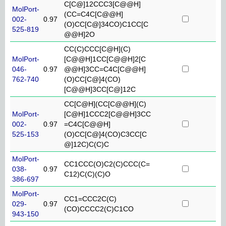
C[C@]12CCC3[C@@H]
MolPort-
(CC=C4C[C@@H]
002-
0.97
(O)CC[C@]34CO)C1CC[C
525-819
@@H]2O
CC(C)CCC[C@H](C)
MolPort-
[C@@H]1CC[C@@H]2[C
046-
0.97
@@H]3CC=C4C[C@@H]
762-740
(O)CC[C@]4(CO)
[C@@H]3CC[C@]12C
CC[C@H](CC[C@@H](C)
MolPort-
[C@H]1CCC2[C@@H]3CC
002-
0.97
=C4C[C@@H]
525-153
(O)CC[C@]4(CO)C3CC[C
@]12C)C(C)C
MolPort-
CC1CCC(O)C2(C)CCC(C=
038-
0.97
C12)C(C)(C)O
386-697
MolPort-
CC1=CCC2C(C)
029-
0.97
(CO)CCCC2(C)C1CO
943-150