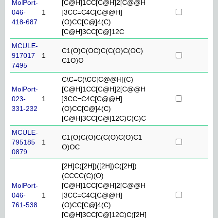
MolPort-
[C@H]1CC[C@H]2[C@@H
046-
1
]3CC=C4C[C@@H]
418-687
(O)CC[C@]4(C)
[C@H]3CC[C@]12C
MCULE-
C1(O)C(OC)C(C(O)C(OC)
917017
1
C1O)O
7495
C\C=C(\CC[C@@H](C)
MolPort-
[C@H]1CC[C@H]2[C@@H
023-
1
]3CC=C4C[C@@H]
331-232
(O)CC[C@]4(C)
[C@H]3CC[C@]12C)C(C)C
MCULE-
C1(O)C(O)C(C(O)C(O)C1
795185
1
O)OC
0879
[2H]C([2H])([2H])C([2H])
(CCCC(C)(O)
MolPort-
[C@H]1CC[C@H]2[C@@H
046-
1
]3CC=C4C[C@@H]
761-538
(O)CC[C@]4(C)
[C@H]3CC[C@]12C)C([2H]