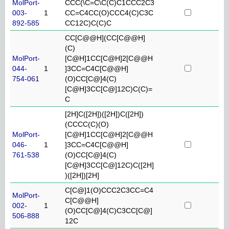
MolPort-
CCC(\C=C\C(C)C1CCC2C3
003-
1
CC=C4CC(O)CCC4(C)C3C
892-585
CC12C)C(C)C
CC[C@@H](CC[C@@H]
(C)
MolPort-
[C@H]1CC[C@H]2[C@@H
044-
1
]3CC=C4C[C@@H]
754-061
(O)CC[C@]4(C)
[C@H]3CC[C@]12C)C(C)=
C
[2H]C([2H])([2H])C([2H])
(CCCC(C)(O)
MolPort-
[C@H]1CC[C@H]2[C@@H
046-
1
]3CC=C4C[C@@H]
761-538
(O)CC[C@]4(C)
[C@H]3CC[C@]12C)C([2H]
)([2H])[2H]
C[C@]1(O)CCC2C3CC=C4
MolPort-
C[C@@H]
002-
1
(O)CC[C@]4(C)C3CC[C@]
506-888
12C