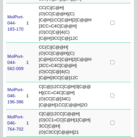
CC(C)[C@H]
(O)CC[C@@H](C)
MolPort-
[C@H]1CC[C@H]2[C@@H
044-
1
]3CC=C4C[C@@H]
183-170
(O)CC[C@]4(C)
[C@H]3CC[C@]12C
CC(C)[C@@H]
(O)CC[C@@H](C)
MolPort-
[C@H]1CC[C@H]2[C@@H
044-
1
]3CC=C4C[C@@H]
562-009
(O)CC[C@]4(C)
[C@H]3CC[C@]12C
C[C@]12CC[C@H]3[C@@
MolPort-
H](CC=C4C[C@H]
046-
1
(O)CC[C@]34C)
196-386
[C@@H]1CC[C@@H]2O
C[C@]12CC[C@@H]
MolPort-
(O)CC1=CC[C@H]1[C@H]
046-
1
3CC[C@H]
764-702
(O)C3CC[C@@H]21