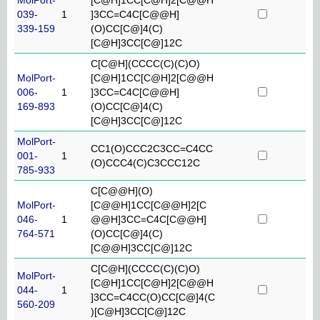
039-
1
]3CC=C4C[C@@H]
339-159
(O)CC[C@]4(C)
[C@H]3CC[C@]12C
C[C@H](CCCC(C)(C)O)
MolPort-
[C@H]1CC[C@H]2[C@@H
006-
1
]3CC=C4C[C@@H]
169-893
(O)CC[C@]4(C)
[C@H]3CC[C@]12C
MolPort-
CC1(O)CCC2C3CC=C4CC
001-
1
(O)CCC4(C)C3CCC12C
785-933
C[C@@H](O)
MolPort-
[C@@H]1CC[C@@H]2[C
046-
1
@@H]3CC=C4C[C@@H]
764-571
(O)CC[C@]4(C)
[C@@H]3CC[C@]12C
C[C@H](CCCC(C)(C)O)
MolPort-
[C@H]1CC[C@H]2[C@@H
044-
1
]3CC=C4CC(O)CC[C@]4(C
560-209
)[C@H]3CC[C@]12C