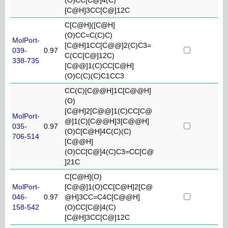
[C@H]3CC[C@]12C
C[C@H]([C@H]
(O)CC=C(C)C)
MolPort-
[C@H]1CC[C@@]2(C)C3=
039-
0.97
C(CC[C@]12C)
338-735
[C@@]1(C)CC[C@H]
(O)C(C)(C)C1CC3
CC(C)[C@@H]1C[C@@H]
(O)
[C@H]2[C@@]1(C)CC[C@
MolPort-
@]1(C)[C@@H]3[C@@H]
035-
0.97
(O)C[C@H]4C(C)(C)
706-514
[C@@H]
(O)CC[C@]4(C)C3=CC[C@
]21C
C[C@H](O)
MolPort-
[C@@]1(O)CC[C@H]2[C@
046-
0.97
@H]3CC=C4C[C@@H]
158-542
(O)CC[C@]4(C)
[C@H]3CC[C@]12C