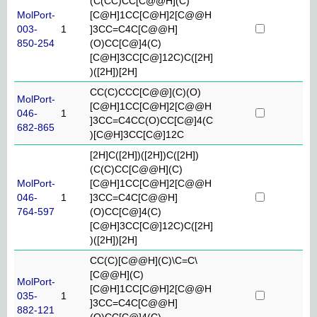
(C(CC)CC[C@@H](C)
MolPort-
[C@H]1CC[C@H]2[C@@H
003-
1
]3CC=C4C[C@@H]
850-254
(O)CC[C@]4(C)
[C@H]3CC[C@]12C)C([2H]
)([2H])[2H]
CC(C)CCC[C@@](C)(O)
MolPort-
[C@H]1CC[C@H]2[C@@H
046-
1
]3CC=C4CC(O)CC[C@]4(C
682-865
)[C@H]3CC[C@]12C
[2H]C([2H])([2H])C([2H])
(C(C)CC[C@@H](C)
MolPort-
[C@H]1CC[C@H]2[C@@H
046-
1
]3CC=C4C[C@@H]
764-597
(O)CC[C@]4(C)
[C@H]3CC[C@]12C)C([2H]
)([2H])[2H]
CC(C)[C@@H](C)\C=C\
[C@@H](C)
MolPort-
[C@H]1CC[C@H]2[C@@H
035-
1
]3CC=C4C[C@@H]
882-121
(O)CC[C@]4(C)