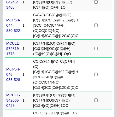
642464
1
[C@@H](O)[C@H](OC)
3408
[C@H](O)[C@H]1O
C\C=C(/CC[C@@H](C)
MolPort-
[C@H]1CC[C@H]2[C@@H
044-
1
]3CC=C4C[C@@H]
830-522
(O)CC[C@]4(C)
[C@H]3CC[C@]12C)C(C)C
MCULE-
[C@@H]1(O)[C@@H](O)
972819
1
[C@@H](OC)[C@@H]
1775
([C@H](O)[C@H]1O)O
CC[C@@H](\C=C\[C@H]
(C)
MolPort-
[C@H]1CC[C@H]2[C@@H
046-
1
]3CC=C4C[C@@H]
033-528
(O)CC[C@]4(C)
[C@H]3CC[C@]12C)C(C)C
MCULE-
[C@@H]1(O)[C@@H](O)
342065
1
[C@@H](O)[C@H](O)
0429
[C@H](O)[C@H]1OC
CC(C)C(O)CC[C@@H](C)