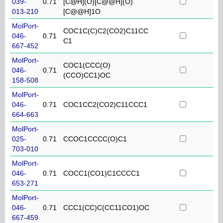
039-
0.71
[C@H](O)[C@@H](O)
013-210
[C@@H]1O
MolPort-
COC1C(C)C2(CO2)C11CC
046-
0.71
C1
667-452
MolPort-
COC1(CCC(O)
046-
0.71
(CCO)CC1)OC
158-508
MolPort-
046-
0.71
COC1CC2(CO2)C11CCC1
664-663
MolPort-
025-
0.71
CCOC1CCCC(O)C1
703-010
MolPort-
046-
0.71
COCC1(CO1)C1CCCC1
653-271
MolPort-
046-
0.71
CCC1(CC)C(CC11CO1)OC
667-459