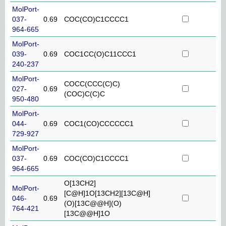
MolPort-
037-
0.69
COC(CO)C1CCCC1
964-665
MolPort-
039-
0.69
COC1CC(O)C11CCC1
240-237
MolPort-
COCC(CCC(C)C)
027-
0.69
(COC)C(C)C
950-480
MolPort-
044-
0.69
COC1(CO)CCCCCC1
729-927
MolPort-
037-
0.69
COC(CO)C1CCCC1
964-665
O[13CH2]
MolPort-
[C@H]1O[13CH2][13C@H]
046-
0.69
(O)[13C@@H](O)
764-421
[13C@@H]1O