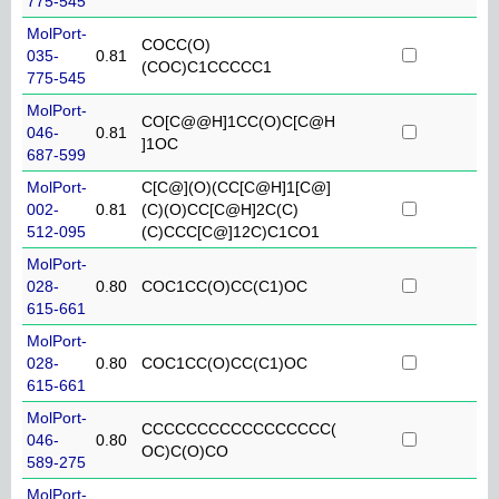
775-545
MolPort-
COCC(O)
035-
0.81
(COC)C1CCCCC1
775-545
MolPort-
CO[C@@H]1CC(O)C[C@H
046-
0.81
]1OC
687-599
MolPort-
C[C@](O)(CC[C@H]1[C@]
002-
0.81
(C)(O)CC[C@H]2C(C)
512-095
(C)CCC[C@]12C)C1CO1
MolPort-
028-
0.80
COC1CC(O)CC(C1)OC
615-661
MolPort-
028-
0.80
COC1CC(O)CC(C1)OC
615-661
MolPort-
CCCCCCCCCCCCCCCCC(
046-
0.80
OC)C(O)CO
589-275
MolPort-