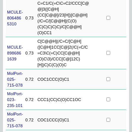
C=C1/C(=C\C=C2/CCC[C@
@]3([C@H]
MCULE-
(CC[C@@]/23[H])[C@@H]
806486
0.73
(/C=C/[C@@H](C(O)
5310
(C)C)C)C)C)/C[C@@H]
(O)CC1
C[C@@H](/C=C/[C@H]
MCULE-
([C@H]1CC[C@]2(/C(=C/C
898686
0.73
=C3\C(=C)CC[C@@H]
1639
(O)C\3)/CCC[C@]12C)
[H])C)C(C)(O)C
MolPort-
025-
0.72
COC1CCC(O)C1
715-078
MolPort-
023-
0.72
CCC1(CC)C(O)CC1OC
235-101
MolPort-
025-
0.72
COC1CCC(O)C1
715-078