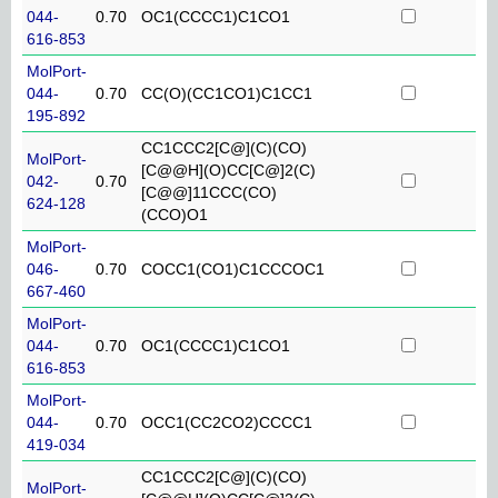
044-
0.70
OC1(CCCC1)C1CO1
616-853
MolPort-
044-
0.70
CC(O)(CC1CO1)C1CC1
195-892
CC1CCC2[C@](C)(CO)
MolPort-
[C@@H](O)CC[C@]2(C)
042-
0.70
[C@@]11CCC(CO)
624-128
(CCO)O1
MolPort-
046-
0.70
COCC1(CO1)C1CCCOC1
667-460
MolPort-
044-
0.70
OC1(CCCC1)C1CO1
616-853
MolPort-
044-
0.70
OCC1(CC2CO2)CCCC1
419-034
CC1CCC2[C@](C)(CO)
MolPort-