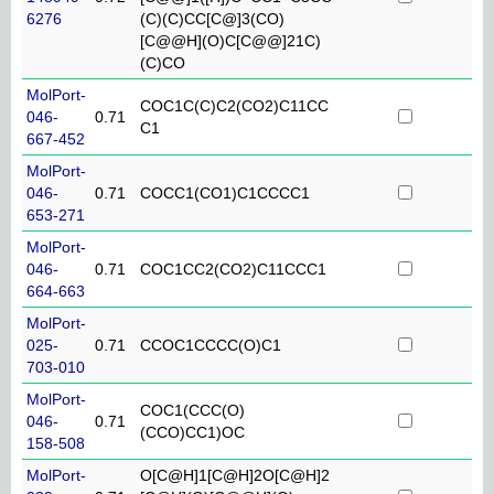
6276
(C)(C)CC[C@]3(CO)
[C@@H](O)C[C@@]21C)
(C)CO
MolPort-
COC1C(C)C2(CO2)C11CC
046-
0.71
C1
667-452
MolPort-
046-
0.71
COCC1(CO1)C1CCCC1
653-271
MolPort-
046-
0.71
COC1CC2(CO2)C11CCC1
664-663
MolPort-
025-
0.71
CCOC1CCCC(O)C1
703-010
MolPort-
COC1(CCC(O)
046-
0.71
(CCO)CC1)OC
158-508
MolPort-
O[C@H]1[C@H]2O[C@H]2