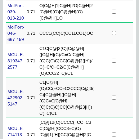
MolPort-
O[C@H]1[C@H]2O[C@H]2
039-
0.71
[C@H](O)[C@@H](O)
013-210
[C@@H]1O
MolPort-
046-
0.71
CCC1(CC)C(CC11CO1)OC
667-459
C1C[C@]2(C)[C@@H]
MCULE-
([C@H](C)/C=C/[C@H]
319347
0.71
(C)C(C)C)CC[C@@]2([H])/
2577
C(=C/C=C2/C[C@@H]
(O)CCC/2=C)/C1
C1[C@H]
(O)CC(=CC=C2CCC[C@]3(
MCULE-
C)[C@@H]([C@H]
422902
0.71
(C)C=C[C@H]
5147
(C)C(C)C)CC[C@@]23[H])
C(=C)C1
[C@]12(C)CCCC(=CC=C3
MCULE-
C[C@H](CCC3=C)O)
714113
0.71
[C@]1([H])CC[C@@H]2[C