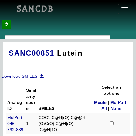
SANCDB
Toggl
navig
SANC00851
Lutein
Download SMILES
Selection
Simil
options
arity
Analog
scor
Mcule
|
MolPort
|
ID
e
SMILES
All
|
None
MolPort-
COC1[C@H](O)[C@@H]
046-
1
(O)C(O)[C@H](O)
792-889
[C@H]1O