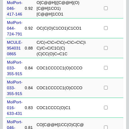
MolPort-
O[C@@H]([C@@H](O)
046-
0.92
[C@H]1CO1)
417-146
[C@@H]1CO1
MolPort-
044-
0.92
OC(C(O)C1CO1)C1CO1
724-791
MCULE-
C/C(=C\C=C\C(=C\C=C\C)\
954031
0.88
C)/C=C/C1C(C)
0865
(C)CC(O)C=C1C
MolPort-
033-
0.84
COC1CCCCC1(O)CCCO
355-915
MolPort-
033-
0.84
COC1CCCCC1(O)CCCO
355-915
MolPort-
016-
0.83
COC1CCCC(O)C1
633-431
MolPort-
CO[C@@H]1CC(O)C[C@
046-
0.81