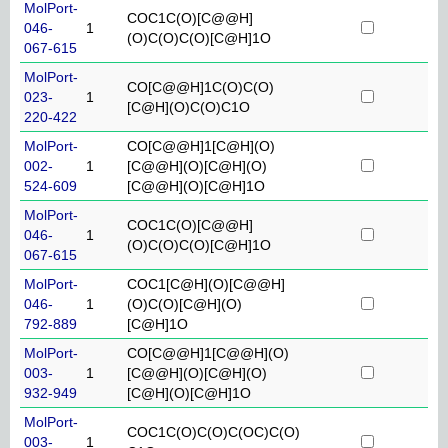
MolPort-
COC1C(O)[C@@H]
046-
1
(O)C(O)C(O)[C@H]1O
067-615
MolPort-
CO[C@@H]1C(O)C(O)
023-
1
[C@H](O)C(O)C1O
220-422
MolPort-
CO[C@@H]1[C@H](O)
002-
1
[C@@H](O)[C@H](O)
524-609
[C@@H](O)[C@H]1O
MolPort-
COC1C(O)[C@@H]
046-
1
(O)C(O)C(O)[C@H]1O
067-615
MolPort-
COC1[C@H](O)[C@@H]
046-
1
(O)C(O)[C@H](O)
792-889
[C@H]1O
MolPort-
CO[C@@H]1[C@@H](O)
003-
1
[C@@H](O)[C@H](O)
932-949
[C@H](O)[C@H]1O
MolPort-
COC1C(O)C(O)C(OC)C(O)
003-
1