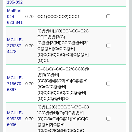
195-892
MolPort-
044-
0.70
OC1(CCC2CO2)CCC1
623-841
[C@@H]1(O)CC(=CC=C2C
CC[C@@]3(C)
MCULE-
[C@@]2([H])CC[C@@H]3[
275237
0.70
C@@H](C=C[C@H]
4478
(C)C(C)C)C)C(=C)[C@@H]
(O)C1
C=C1/C(=C\C=C2/CCC[C@
@]3([C@H]
MCULE-
(CC[C@@]/23[H])[C@@H]
715670
0.70
(/C=C/[C@@H]
6397
(C(C)C)C)C)C)/C[C@@H]
(O)C[C@@H]1O
[C@]12(C)CCC/C(=C\C=C3
MCULE-
\C[C@@H](O)C[C@@H]
995255
0.70
(O)C\3=C)/[C@]1([H])CC[C
6036
@@H]2[C@H]
(C)/C=C/[C@H](C)C(C)C