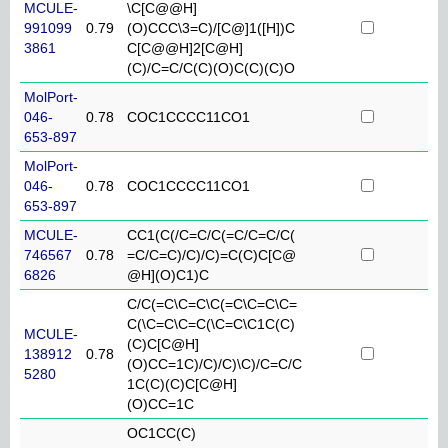
MCULE-
\C[C@@H]
991099
0.79
(O)CCC\3=C)/[C@]1([H])C
3861
C[C@@H]2[C@H]
(C)/C=C/C(C)(O)C(C)(C)O
MolPort-
046-
0.78
COC1CCCC11CO1
653-897
MolPort-
046-
0.78
COC1CCCC11CO1
653-897
MCULE-
CC1(C(/C=C/C(=C/C=C/C(
746567
0.78
=C/C=C)/C)/C)=C(C)C[C@
6826
@H](O)C1)C
C/C(=C\C=C\C(=C\C=C\C=
C(\C=C\C=C(\C=C\C1C(C)
MCULE-
(C)C[C@H]
138912
0.78
(O)CC=1C)/C)/C)\C)/C=C/C
5280
1C(C)(C)C[C@H]
(O)CC=1C
OC1CC(C)