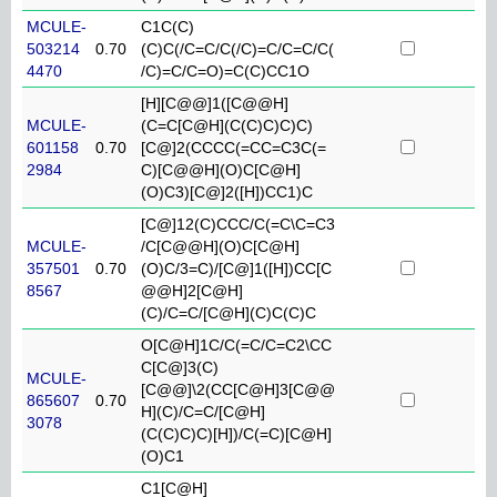
MCULE-
C1C(C)
503214
0.70
(C)C(/C=C/C(/C)=C/C=C/C(
4470
/C)=C/C=O)=C(C)CC1O
[H][C@@]1([C@@H]
MCULE-
(C=C[C@H](C(C)C)C)C)
601158
0.70
[C@]2(CCCC(=CC=C3C(=
2984
C)[C@@H](O)C[C@H]
(O)C3)[C@]2([H])CC1)C
[C@]12(C)CCC/C(=C\C=C3
MCULE-
/C[C@@H](O)C[C@H]
357501
0.70
(O)C/3=C)/[C@]1([H])CC[C
8567
@@H]2[C@H]
(C)/C=C/[C@H](C)C(C)C
O[C@H]1C/C(=C/C=C2\CC
C[C@]3(C)
MCULE-
[C@@]\2(CC[C@H]3[C@@
865607
0.70
H](C)/C=C/[C@H]
3078
(C(C)C)C)[H])/C(=C)[C@H]
(O)C1
C1[C@H]