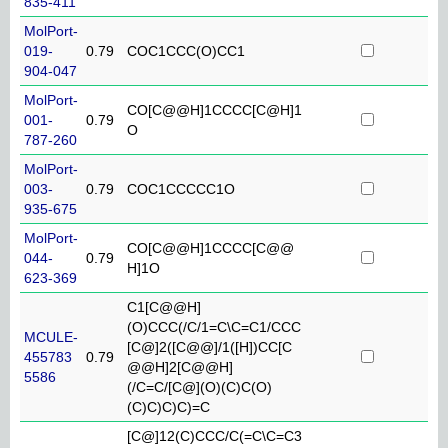
835-411
MolPort-
019-
0.79
COC1CCC(O)CC1
904-047
MolPort-
CO[C@@H]1CCCC[C@H]1
001-
0.79
O
787-260
MolPort-
003-
0.79
COC1CCCCC1O
935-675
MolPort-
CO[C@@H]1CCCC[C@@
044-
0.79
H]1O
623-369
C1[C@@H]
(O)CCC(/C/1=C\C=C1/CCC
MCULE-
[C@]2([C@@]/1([H])CC[C
455783
0.79
@@H]2[C@@H]
5586
(/C=C/[C@](O)(C)C(O)
(C)C)C)C)=C
[C@]12(C)CCC/C(=C\C=C3