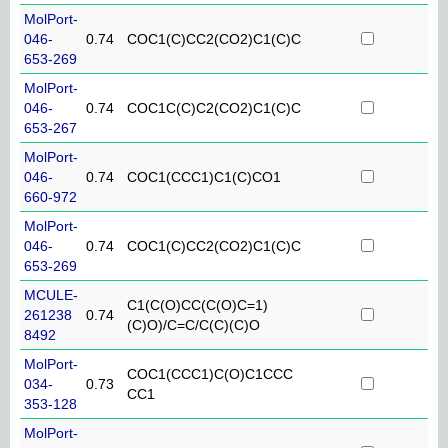
MolPort-
046-
0.74
COC1(C)CC2(CO2)C1(C)C
653-269
MolPort-
046-
0.74
COC1C(C)C2(CO2)C1(C)C
653-267
MolPort-
046-
0.74
COC1(CCC1)C1(C)CO1
660-972
MolPort-
046-
0.74
COC1(C)CC2(CO2)C1(C)C
653-269
MCULE-
C1(C(O)CC(C(O)C=1)
261238
0.74
(C)O)/C=C/C(C)(C)O
8492
MolPort-
COC1(CCC1)C(O)C1CCC
034-
0.73
CC1
353-128
MolPort-