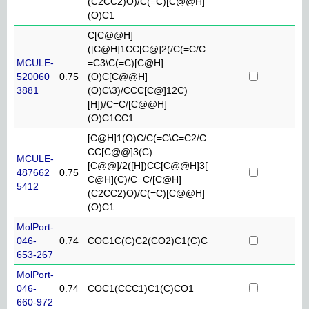
(C2CC2)O)/C(=C)[C@@H]
(O)C1
C[C@@H]
([C@H]1CC[C@]2(/C(=C/C
MCULE-
=C3\C(=C)[C@H]
520060
0.75
(O)C[C@@H]
3881
(O)C\3)/CCC[C@]12C)
[H])/C=C/[C@@H]
(O)C1CC1
[C@H]1(O)C/C(=C\C=C2/C
CC[C@@]3(C)
MCULE-
[C@@]/2([H])CC[C@@H]3[
487662
0.75
C@H](C)/C=C/[C@H]
5412
(C2CC2)O)/C(=C)[C@@H]
(O)C1
MolPort-
046-
0.74
COC1C(C)C2(CO2)C1(C)C
653-267
MolPort-
046-
0.74
COC1(CCC1)C1(C)CO1
660-972