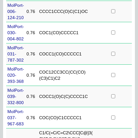
MolPort-
006-
0.76
CCCC1CCC(O)C(C1)OC
124-210
MolPort-
030-
0.76
COC1(CO)CCCCC1
004-802
MolPort-
031-
0.76
COCC1(CO)CCCCC1
787-302
MolPort-
COC12CC3CC(CC(CO)
020-
0.76
(C3)C1)C2
393-368
MolPort-
039-
0.76
COCC1(O)C(C)CCCC1C
332-800
MolPort-
037-
0.76
COC(CO)C1CCCCC1
967-683
C1/C(=C/C=C2\CCC[C@]3(