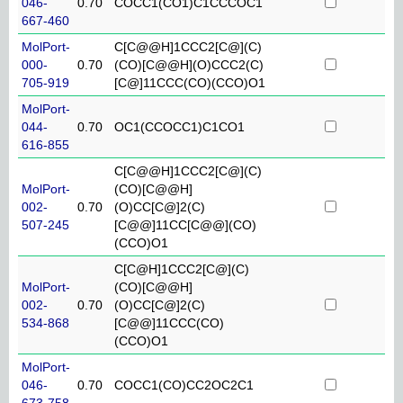
046-
0.70
COCC1(CO1)C1CCCOC1
667-460
MolPort-
C[C@@H]1CCC2[C@](C)
000-
0.70
(CO)[C@@H](O)CCC2(C)
705-919
[C@]11CCC(CO)(CCO)O1
MolPort-
044-
0.70
OC1(CCOCC1)C1CO1
616-855
C[C@@H]1CCC2[C@](C)
MolPort-
(CO)[C@@H]
002-
0.70
(O)CC[C@]2(C)
507-245
[C@@]11CC[C@@](CO)
(CCO)O1
C[C@H]1CCC2[C@](C)
MolPort-
(CO)[C@@H]
002-
0.70
(O)CC[C@]2(C)
534-868
[C@@]11CCC(CO)
(CCO)O1
MolPort-
046-
0.70
COCC1(CO)CC2OC2C1
673-758