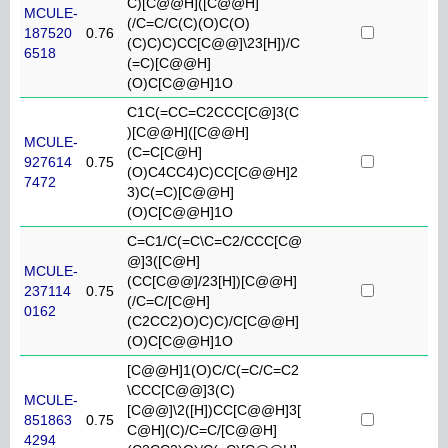
C)[C@@H]([C@@H]
MCULE-
(/C=C/C(C)(O)C(O)
187520
0.76
(C)C)C)CC[C@@]\23[H])/C
6518
(=C)[C@@H]
(O)C[C@@H]1O
C1C(=CC=C2CCC[C@]3(C
)[C@@H]([C@@H]
MCULE-
(C=C[C@H]
927614
0.75
(O)C4CC4)C)CC[C@@H]2
7472
3)C(=C)[C@@H]
(O)C[C@@H]1O
C=C1/C(=C\C=C2/CCC[C@
@]3([C@H]
MCULE-
(CC[C@@]/23[H])[C@@H]
237114
0.75
(/C=C/[C@H]
0162
(C2CC2)O)C)C)/C[C@@H]
(O)C[C@@H]1O
[C@@H]1(O)C/C(=C/C=C2
\CCC[C@@]3(C)
MCULE-
[C@@]\2([H])CC[C@@H]3[
851863
0.75
C@H](C)/C=C/[C@@H]
4294