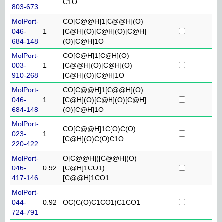
C1O
803-673
MolPort-
CO[C@@H]1[C@@H](O)
046-
1
[C@H](O)[C@H](O)[C@H]
684-148
(O)[C@H]1O
MolPort-
CO[C@H]1[C@H](O)
003-
1
[C@@H](O)[C@H](O)
910-268
[C@H](O)[C@H]1O
MolPort-
CO[C@@H]1[C@@H](O)
046-
1
[C@H](O)[C@H](O)[C@H]
684-148
(O)[C@H]1O
MolPort-
CO[C@@H]1C(O)C(O)
023-
1
[C@H](O)C(O)C1O
220-422
MolPort-
O[C@@H]([C@@H](O)
046-
0.92
[C@H]1CO1)
417-146
[C@@H]1CO1
MolPort-
044-
0.92
OC(C(O)C1CO1)C1CO1
724-791