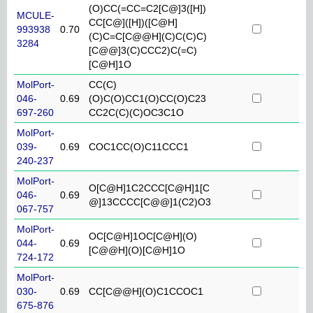
(O)CC(=CC=C2[C@]3([H])
MCULE-
CC[C@]([H])([C@H]
993938
0.70
(C)C=C[C@@H](C)C(C)C)
3284
[C@@]3(C)CCC2)C(=C)
[C@H]1O
MolPort-
CC(C)
046-
0.69
(O)C(O)CC1(O)CC(O)C23
697-260
CC2C(C)(C)OC3C1O
MolPort-
039-
0.69
COC1CC(O)C11CCC1
240-237
MolPort-
O[C@H]1C2CCC[C@H]1[C
046-
0.69
@]13CCCC[C@@]1(C2)O3
067-757
MolPort-
OC[C@H]1OC[C@H](O)
044-
0.69
[C@@H](O)[C@H]1O
724-172
MolPort-
030-
0.69
CC[C@@H](O)C1CCOC1
675-876