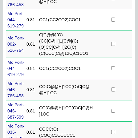
@H]1OC
766-458
MolPort-
044-
0.81
OC1(CC2CO2)COC1
619-279
C[C@@](O)
MolPort-
(CC[C@H]1[C@](C)
002-
0.81
(O)CC[C@H]2C(C)
516-754
(C)CCC[C@]12C)C1CO1
MolPort-
044-
0.81
OC1(CC2CO2)COC1
619-279
MolPort-
CO[C@@H]1CC(O)C[C@
046-
0.81
@H]1OC
766-458
MolPort-
CO[C@@H]1CC(O)C[C@H
046-
0.81
]1OC
687-599
MolPort-
COCC(O)
035-
0.81
(COC)C1CCCCC1