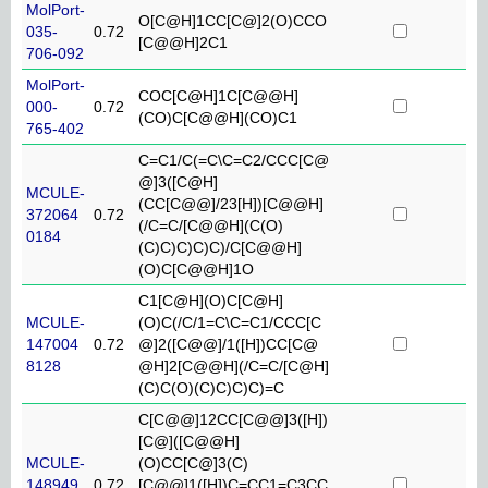
MolPort-
O[C@H]1CC[C@]2(O)CCO
035-
0.72
[C@@H]2C1
706-092
MolPort-
COC[C@H]1C[C@@H]
000-
0.72
(CO)C[C@@H](CO)C1
765-402
C=C1/C(=C\C=C2/CCC[C@
@]3([C@H]
MCULE-
(CC[C@@]/23[H])[C@@H]
372064
0.72
(/C=C/[C@@H](C(O)
0184
(C)C)C)C)C)/C[C@@H]
(O)C[C@@H]1O
C1[C@H](O)C[C@H]
MCULE-
(O)C(/C/1=C\C=C1/CCC[C
147004
0.72
@]2([C@@]/1([H])CC[C@
8128
@H]2[C@@H](/C=C/[C@H]
(C)C(O)(C)C)C)C)=C
C[C@@]12CC[C@@]3([H])
[C@]([C@@H]
MCULE-
(O)CC[C@]3(C)
148949
0.72
[C@@]1([H])C=CC1=C3CC