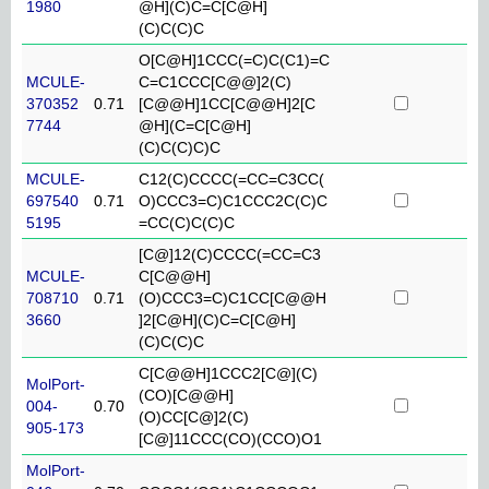
1980
@H](C)C=C[C@H]
(C)C(C)C
O[C@H]1CCC(=C)C(C1)=C
MCULE-
C=C1CCC[C@@]2(C)
370352
0.71
[C@@H]1CC[C@@H]2[C
7744
@H](C=C[C@H]
(C)C(C)C)C
MCULE-
C12(C)CCCC(=CC=C3CC(
697540
0.71
O)CCC3=C)C1CCC2C(C)C
5195
=CC(C)C(C)C
[C@]12(C)CCCC(=CC=C3
MCULE-
C[C@@H]
708710
0.71
(O)CCC3=C)C1CC[C@@H
3660
]2[C@H](C)C=C[C@H]
(C)C(C)C
C[C@@H]1CCC2[C@](C)
MolPort-
(CO)[C@@H]
004-
0.70
(O)CC[C@]2(C)
905-173
[C@]11CCC(CO)(CCO)O1
MolPort-