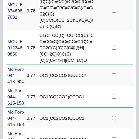
(C)C(/C=C/C(=C/C=C/C(=C
MCULE-
/C=C/C=C(/C=C/C=C(/C=C/
374898
0.78
C2C(C)
7081
(C)CC(O)CC=2C)\C)\C)/C)/
C)=C(C)C1
C1(C=CC(C)=CC=CC(C)=C
MCULE-
C=CC=C(C)C=CC=C(C)C=
912348
0.78
CC2C(C)(C)C[C@@H]
0850
(CC=2C)O)C(C)
(C)C[C@@H](CC=1C)O
MolPort-
044-
0.77
OC1(CC2CO2)CCCCC1
418-904
MolPort-
044-
0.77
OC1(CC2CO2)CCOC1
615-158
MolPort-
044-
0.77
OC1(CC2CO2)CCOC1
615-158
MolPort-