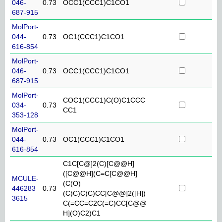
046-
0.73
OCC1(CCC1)C1CO1
687-915
MolPort-
044-
0.73
OC1(CCC1)C1CO1
616-854
MolPort-
046-
0.73
OCC1(CCC1)C1CO1
687-915
MolPort-
COC1(CCC1)C(O)C1CCC
034-
0.73
CC1
353-128
MolPort-
044-
0.73
OC1(CCC1)C1CO1
616-854
C1C[C@]2(C)[C@@H]
([C@@H](C=C[C@@H]
MCULE-
(C(O)
446283
0.73
(C)C)C)C)CC[C@@]2([H])
3615
C(=CC=C2C(=C)CC[C@@
H](O)C2)C1