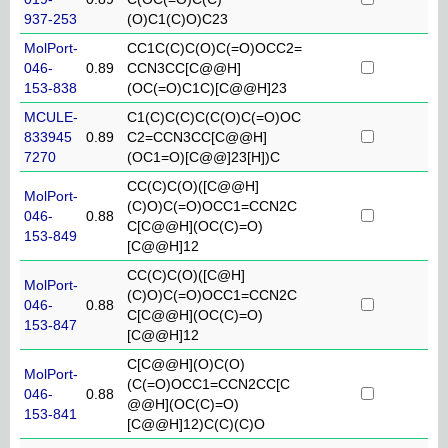
937-253
(O)C1(C)O)C23
MolPort-
CC1C(C)C(O)C(=O)OCC2=
046-
0.89
CCN3CC[C@@H]
153-838
(OC(=O)C1C)[C@@H]23
MCULE-
C1(C)C(C)C(C(O)C(=O)OC
833945
0.89
C2=CCN3CC[C@@H]
7270
(OC1=O)[C@@]23[H])C
CC(C)C(O)([C@@H]
MolPort-
(C)O)C(=O)OCC1=CCN2C
046-
0.88
C[C@@H](OC(C)=O)
153-849
[C@@H]12
CC(C)C(O)([C@H]
MolPort-
(C)O)C(=O)OCC1=CCN2C
046-
0.88
C[C@@H](OC(C)=O)
153-847
[C@@H]12
C[C@@H](O)C(O)
MolPort-
(C(=O)OCC1=CCN2CC[C
046-
0.88
@@H](OC(C)=O)
153-841
[C@@H]12)C(C)(C)O