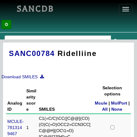
SANCDB
Toggl
navig
SANC00784
Ridelliine
Download SMILES
Selection
Simil
options
arity
Analog
scor
Mcule
|
MolPort
|
ID
e
SMILES
All
|
None
C1(=C/C)\CC([C@@](CO)
MCULE-
(O)C(=O)OCC2=CCN3CC[
781314
1
C@@H](OC\1=O)
9467
[C@@]23[H])=C