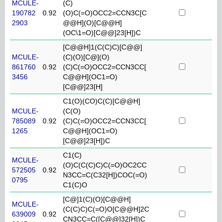
MCULE-
(C)
190782
0.92
(O)C(=O)OCC2=CCN3C[C
2903
@@H](O)[C@@H]
(OC\1=O)[C@@]23[H])C
[C@@H]1(C(C)C)[C@@]
MCULE-
(C)(O)[C@](O)
861760
0.92
(C)C(=O)OCC2=CCN3CC[
3456
C@@H](OC1=O)
[C@@]23[H]
C1(O)(CO)C(C)[C@@H]
MCULE-
(C(O)
785089
0.92
(C)C(=O)OCC2=CCN3CC[
1265
C@@H](OC1=O)
[C@@]23[H])C
C1(C)
MCULE-
(O)C(C(C)C)C(=O)OC2CC
572505
0.92
N3CC=C(C32[H])COC(=O)
0795
C1(C)O
[C@]1(C)(O)[C@@H]
MCULE-
(C(C)C)C(=O)O[C@@H]2C
639009
0.92
CN3CC=C([C@@]32[H])C