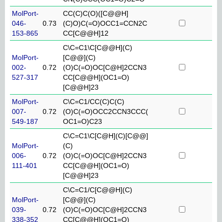
MolPort-
CC(C)C(O)([C@@H]
046-
0.73
(C)O)C(=O)OCC1=CCN2C
153-865
CC[C@@H]12
C\C=C1\C[C@@H](C)
MolPort-
[C@@](C)
002-
0.72
(O)C(=O)OC[C@H]2CCN3
527-317
CC[C@@H](OC1=O)
[C@@H]23
MolPort-
C\C=C1/CC(C)C(C)
007-
0.72
(O)C(=O)OCC2CCN3CCC(
549-187
OC1=O)C23
C\C=C1\C[C@H](C)[C@@]
MolPort-
(C)
006-
0.72
(O)C(=O)OC[C@H]2CCN3
111-401
CC[C@@H](OC1=O)
[C@@H]23
C\C=C1/C[C@@H](C)
MolPort-
[C@@](C)
039-
0.72
(O)C(=O)OC[C@H]2CCN3
338-352
CC[C@@H](OC1=O)