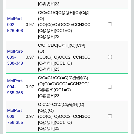
[C@@H]23
C\C=C1\C[C@@H](C)[C@]
MolPort-
(O)
002-
0.97
(CO)C(=O)OCC2=CCN3CC
526-408
[C@@H](OC1=O)
[C@@H]23
C\C=C1\C[C@H](C)[C@]
MolPort-
(O)
039-
0.97
(CO)C(=O)OCC2=CCN3CC
338-349
[C@@H](OC1=O)
[C@@H]23
C\C=C1\CC(=C)[C@@](C)
MolPort-
(O)C(=O)OCC2=CCN3CC[
004-
0.97
C@@H](OC1=O)
955-368
[C@@H]23
O.C\C=C1\C[C@@H](C)
MolPort-
[C@](O)
009-
0.97
(CO)C(=O)OCC2=CCN3CC
758-385
[C@@H](OC1=O)
[C@@H]23