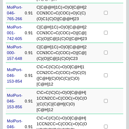
MolPort-
C[C@@H]1C(=O)O[C@H]2
046-
0.91
CCN3CC=C(COC(=O)C(C)
765-266
(O)C1(C)O)[C@@H]23
MolPort-
C[C@H]1C(=O)O[C@@H]2
001-
0.91
CCN3CC=C(COC(=O)[C@]
742-605
(C)(O)[C@]1(C)O)[C@H]23
MolPort-
C[C@H]1C(=O)O[C@@H]2
000-
0.91
CCN3CC=C(COC(=O)[C@]
157-648
(C)(O)[C@]1(C)O)C23
C\C=C(\C)C(=O)O[C@H]1
MolPort-
CCN2CC=C(COC(=O)C(O)
046-
0.91
([C@H](C)O)C(C)(C)O)
153-854
[C@H]12
C\C=C(\C)C(=O)O[C@@H]
MolPort-
1CCN2CC=C(COC(=O)C(O
046-
0.91
)(C(C)C)[C@H](C)O)
153-856
[C@H]12
C\C=C(/C)C(=O)O[C@@H]
MolPort-
1CCN2CC=C(COC(=O)C(O
046-
0.91