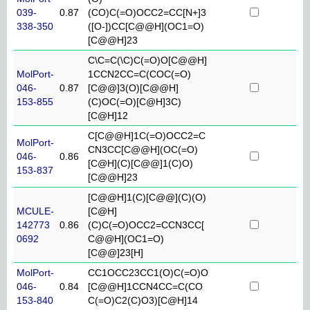
039-
0.87
(CO)C(=O)OCC2=CC[N+]3
338-350
([O-])CC[C@@H](OC1=O)
[C@@H]23
C\C=C(\C)C(=O)O[C@@H]
MolPort-
1CCN2CC=C(COC(=O)
046-
0.87
[C@@]3(O)[C@@H]
153-855
(C)OC(=O)[C@H]3C)
[C@H]12
C[C@@H]1C(=O)OCC2=C
MolPort-
CN3CC[C@@H](OC(=O)
046-
0.86
[C@H](C)[C@@]1(C)O)
153-837
[C@@H]23
[C@@H]1(C)[C@@](C)(O)
MCULE-
[C@H]
142773
0.86
(C)C(=O)OCC2=CCN3CC[
0692
C@@H](OC1=O)
[C@@]23[H]
MolPort-
CC1OCC23CC1(O)C(=O)O
046-
0.84
[C@@H]1CCN4CC=C(CO
153-840
C(=O)C2(C)O3)[C@H]14