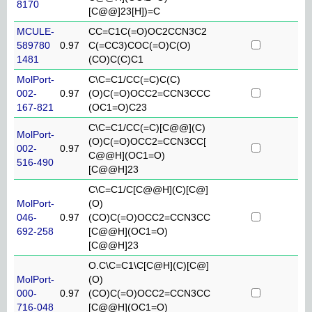
8170
[C@@]23[H])=C
MCULE-
CC=C1C(=O)OC2CCN3C2
589780
0.97
C(=CC3)COC(=O)C(O)
1481
(CO)C(C)C1
MolPort-
C\C=C1/CC(=C)C(C)
002-
0.97
(O)C(=O)OCC2=CCN3CCC
167-821
(OC1=O)C23
C\C=C1/CC(=C)[C@@](C)
MolPort-
(O)C(=O)OCC2=CCN3CC[
002-
0.97
C@@H](OC1=O)
516-490
[C@@H]23
C\C=C1/C[C@@H](C)[C@]
MolPort-
(O)
046-
0.97
(CO)C(=O)OCC2=CCN3CC
692-258
[C@@H](OC1=O)
[C@@H]23
O.C\C=C1\C[C@H](C)[C@]
MolPort-
(O)
000-
0.97
(CO)C(=O)OCC2=CCN3CC
716-048
[C@@H](OC1=O)