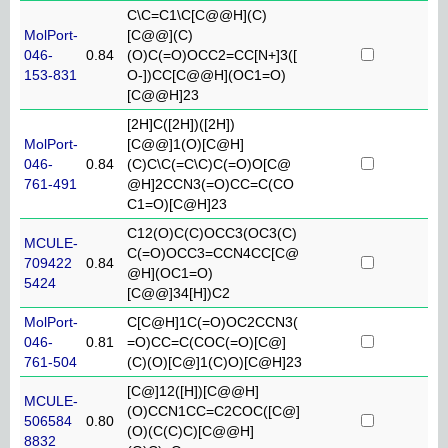
C\C=C1\C[C@@H](C)
MolPort-
[C@@](C)
046-
0.84
(O)C(=O)OCC2=CC[N+]3([
153-831
O-])CC[C@@H](OC1=O)
[C@@H]23
[2H]C([2H])([2H])
MolPort-
[C@@]1(O)[C@H]
046-
0.84
(C)C\C(=C\C)C(=O)O[C@
761-491
@H]2CCN3(=O)CC=C(CO
C1=O)[C@H]23
C12(O)C(C)OCC3(OC3(C)
MCULE-
C(=O)OCC3=CCN4CC[C@
709422
0.84
@H](OC1=O)
5424
[C@@]34[H])C2
MolPort-
C[C@H]1C(=O)OC2CCN3(
046-
0.81
=O)CC=C(COC(=O)[C@]
761-504
(C)(O)[C@]1(C)O)[C@H]23
[C@]12([H])[C@@H]
MCULE-
(O)CCN1CC=C2COC([C@]
506584
0.80
(O)(C(C)C)[C@@H]
8832