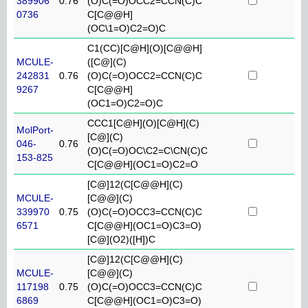
389906
0.76
(O)C(=O)OCC2=CCN(C)C
0736
C[C@@H]
(OC\1=O)C2=O)C
C1(CC)[C@H](O)[C@@H]
MCULE-
([C@](C)
242831
0.76
(O)C(=O)OCC2=CCN(C)C
9267
C[C@@H]
(OC1=O)C2=O)C
CCC1[C@H](O)[C@H](C)
MolPort-
[C@](C)
046-
0.76
(O)C(=O)OC\C2=C\CN(C)C
153-825
C[C@@H](OC1=O)C2=O
[C@]12(C[C@@H](C)
MCULE-
[C@@](C)
339970
0.75
(O)C(=O)OCC3=CCN(C)C
6571
C[C@@H](OC1=O)C3=O)
[C@](O2)([H])C
[C@]12(C[C@@H](C)
MCULE-
[C@@](C)
117198
0.75
(O)C(=O)OCC3=CCN(C)C
6869
C[C@@H](OC1=O)C3=O)