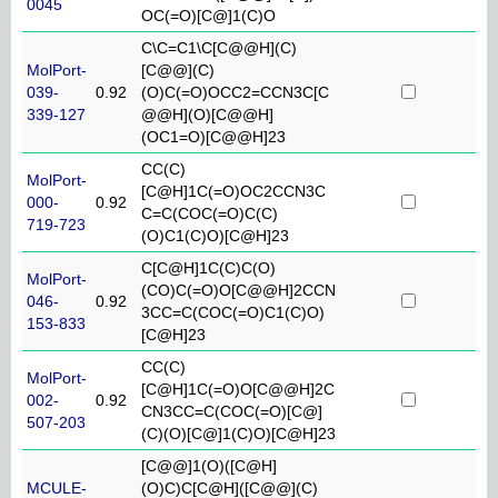
0045
OC(=O)[C@]1(C)O
C\C=C1\C[C@@H](C)
MolPort-
[C@@](C)
039-
0.92
(O)C(=O)OCC2=CCN3C[C
339-127
@@H](O)[C@@H]
(OC1=O)[C@@H]23
CC(C)
MolPort-
[C@H]1C(=O)OC2CCN3C
000-
0.92
C=C(COC(=O)C(C)
719-723
(O)C1(C)O)[C@H]23
C[C@H]1C(C)C(O)
MolPort-
(CO)C(=O)O[C@@H]2CCN
046-
0.92
3CC=C(COC(=O)C1(C)O)
153-833
[C@H]23
CC(C)
MolPort-
[C@H]1C(=O)O[C@@H]2C
002-
0.92
CN3CC=C(COC(=O)[C@]
507-203
(C)(O)[C@]1(C)O)[C@H]23
[C@@]1(O)([C@H]
MCULE-
(O)C)C[C@H]([C@@](C)