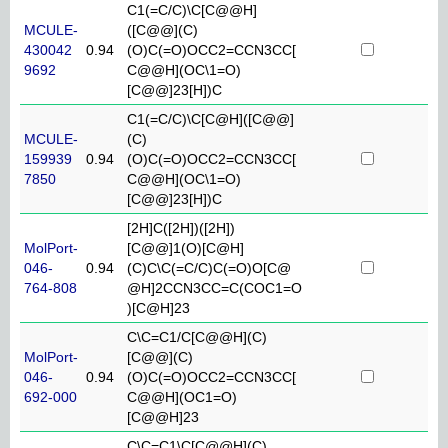
C1(=C/C)\C[C@@H]
MCULE-
([C@@](C)
430042
0.94
(O)C(=O)OCC2=CCN3CC[
9692
C@@H](OC\1=O)
[C@@]23[H])C
C1(=C/C)\C[C@H]([C@@]
MCULE-
(C)
159939
0.94
(O)C(=O)OCC2=CCN3CC[
7850
C@@H](OC\1=O)
[C@@]23[H])C
[2H]C([2H])([2H])
MolPort-
[C@@]1(O)[C@H]
046-
0.94
(C)C\C(=C/C)C(=O)O[C@
764-808
@H]2CCN3CC=C(COC1=O
)[C@H]23
C\C=C1/C[C@@H](C)
MolPort-
[C@@](C)
046-
0.94
(O)C(=O)OCC2=CCN3CC[
692-000
C@@H](OC1=O)
[C@@H]23
C\C=C1\C[C@@H](C)