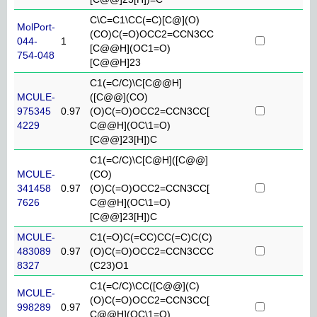
C\C=C1\CC(=C)[C@](O)
MolPort-
(CO)C(=O)OCC2=CCN3CC
044-
1
[C@@H](OC1=O)
754-048
[C@@H]23
C1(=C/C)\C[C@@H]
MCULE-
([C@@](CO)
975345
0.97
(O)C(=O)OCC2=CCN3CC[
4229
C@@H](OC\1=O)
[C@@]23[H])C
C1(=C/C)\C[C@H]([C@@]
MCULE-
(CO)
341458
0.97
(O)C(=O)OCC2=CCN3CC[
7626
C@@H](OC\1=O)
[C@@]23[H])C
MCULE-
C1(=O)C(=CC)CC(=C)C(C)
483089
0.97
(O)C(=O)OCC2=CCN3CCC
8327
(C23)O1
C1(=C/C)\CC([C@@](C)
MCULE-
(O)C(=O)OCC2=CCN3CC[
998289
0.97
C@@H](OC\1=O)