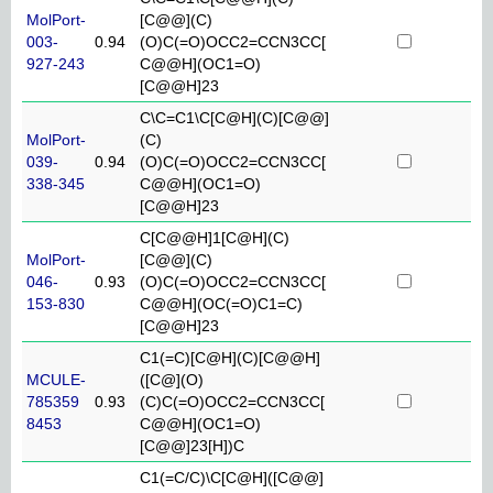
MolPort-
[C@@](C)
003-
0.94
(O)C(=O)OCC2=CCN3CC[
927-243
C@@H](OC1=O)
[C@@H]23
C\C=C1\C[C@H](C)[C@@]
MolPort-
(C)
039-
0.94
(O)C(=O)OCC2=CCN3CC[
338-345
C@@H](OC1=O)
[C@@H]23
C[C@@H]1[C@H](C)
MolPort-
[C@@](C)
046-
0.93
(O)C(=O)OCC2=CCN3CC[
153-830
C@@H](OC(=O)C1=C)
[C@@H]23
C1(=C)[C@H](C)[C@@H]
MCULE-
([C@](O)
785359
0.93
(C)C(=O)OCC2=CCN3CC[
8453
C@@H](OC1=O)
[C@@]23[H])C
C1(=C/C)\C[C@H]([C@@]