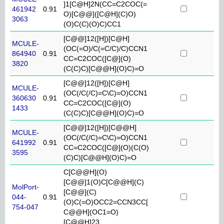
]1[C@H]2N(CC=C2COC(=
461942
0.91
O)[C@@]([C@H](C)O)
3063
(O)C(C)(O)C)CC1
[C@@]12([H])[C@H]
MCULE-
(OC(=O)/C(=C/C)/C)CCN1
864940
0.91
CC=C2COC([C@](O)
3820
(C(C)C)[C@@H](O)C)=O
[C@@]12([H])[C@H]
MCULE-
(OC(/C(/C)=C\C)=O)CCN1
360630
0.91
CC=C2COC([C@](O)
1433
(C(C)C)[C@@H](O)C)=O
[C@@]12([H])[C@@H]
MCULE-
(OC(/C(/C)=C\C)=O)CCN1
641992
0.91
CC=C2COC([C@](O)(C(O)
3595
(C)C)[C@@H](O)C)=O
C[C@@H](O)
[C@@]1(O)C[C@@H](C)
MolPort-
[C@@](C)
044-
0.91
(O)C(=O)OCC2=CCN3CC[
754-047
C@@H](OC1=O)
[C@@H]23