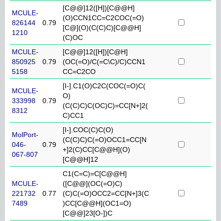
[C@@]12([H])[C@@H]
MCULE-
(O)CCN1CC=C2COC(=O)
826144
0.79
[C@](O)(C(C)C)[C@@H]
1210
(C)OC
MCULE-
[C@@]12([H])[C@H]
850925
0.79
(OC(=O)/C(=C\C)/C)CCN1
5158
CC=C2CO
[I-].C1(O)C2C(COC(=O)C(
MCULE-
O)
333998
0.79
(C(C)C)C(OC)C)=CC[N+]2(
8312
C)CC1
[I-].COC(C)C(O)
MolPort-
(C(C)C)C(=O)OCC1=CC[N
046-
0.79
+]2(C)CC[C@@H](O)
067-807
[C@@H]12
C1(C=C)=C[C@@H]
MCULE-
([C@@](OC(=O)C)
221732
0.77
(C)C(=O)OCC2=CC[N+]3(C
7489
)CC[C@@H](OC1=O)
[C@@]23[O-])C