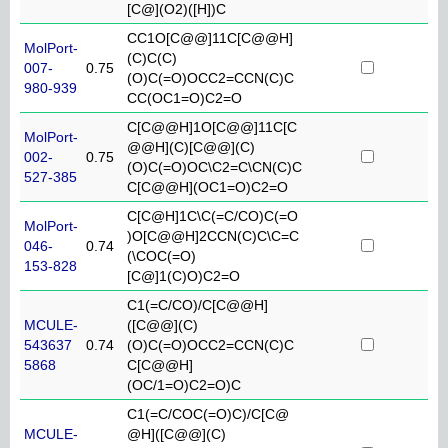
[C@](O2)([H])C
CC1O[C@@]11C[C@@H]
MolPort-
(C)C(C)
007-
0.75
(O)C(=O)OCC2=CCN(C)C
980-939
CC(OC1=O)C2=O
C[C@@H]1O[C@@]11C[C
MolPort-
@@H](C)[C@@](C)
002-
0.75
(O)C(=O)OC\C2=C\CN(C)C
527-385
C[C@@H](OC1=O)C2=O
C[C@H]1C\C(=C/CO)C(=O
MolPort-
)O[C@@H]2CCN(C)C\C=C
046-
0.74
(\COC(=O)
153-828
[C@]1(C)O)C2=O
C1(=C/CO)/C[C@@H]
MCULE-
([C@@](C)
543637
0.74
(O)C(=O)OCC2=CCN(C)C
5868
C[C@@H]
(OC/1=O)C2=O)C
C1(=C/COC(=O)C)/C[C@
MCULE-
@H]([C@@](C)