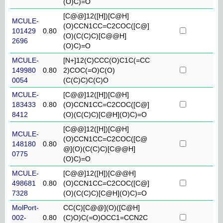
(O)C)=O
[C@@]12([H])[C@H]
MCULE-
(O)CCN1CC=C2COC([C@]
101429
0.80
(O)(C(C)C)[C@@H]
2696
(O)C)=O
MCULE-
[N+]12(C)CCC(O)C1C(=CC
149980
0.80
2)COC(=O)C(O)
0054
(C(C)C)C(C)O
MCULE-
[C@@]12([H])[C@H]
183433
0.80
(O)CCN1CC=C2COC([C@]
8412
(O)(C(C)C)[C@H](O)C)=O
[C@@]12([H])[C@H]
MCULE-
(O)CCN1CC=C2COC([C@
148180
0.80
@](O)(C(C)C)[C@@H]
0775
(O)C)=O
MCULE-
[C@@]12([H])[C@@H]
498681
0.80
(O)CCN1CC=C2COC([C@]
7328
(O)(C(C)C)[C@H](O)C)=O
MolPort-
CC(C)[C@@](O)([C@H]
002-
0.80
(C)O)C(=O)OCC1=CCN2C