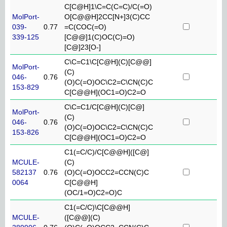
C[C@H]1\C=C(C=C)/C(=O)
MolPort-
O[C@@H]2CC[N+]3(C)CC
039-
0.77
=C(COC(=O)
339-125
[C@@]1(C)OC(C)=O)
[C@]23[O-]
C\C=C1\C[C@H](C)[C@@]
MolPort-
(C)
046-
0.76
(O)C(=O)OC\C2=C\CN(C)C
153-829
C[C@@H](OC1=O)C2=O
C\C=C1/C[C@H](C)[C@]
MolPort-
(C)
046-
0.76
(O)C(=O)OC\C2=C\CN(C)C
153-826
C[C@@H](OC1=O)C2=O
C1(=C/C)/C[C@@H]([C@]
MCULE-
(C)
582137
0.76
(O)C(=O)OCC2=CCN(C)C
0064
C[C@@H]
(OC/1=O)C2=O)C
C1(=C/C)\C[C@@H]
MCULE-
([C@@](C)