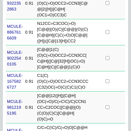
932235
0.91
(O)C(=O)OCC2=CCN3[C@
2863
@]2([H])[C@H]
(OC1=O)CC3)C
N12CC=C3COC(=O)
MCULE-
[C@@](O)(C)[C@@](O)(C)
886761
0.91
[C@@H](C)C(=O)O[C@@]
6609
([H])([C@]13[H])CC2
[C@@]1(C)
MCULE-
(O)C(=O)OCC2=CCN3CC[
902254
0.91
C@H]([C@]32[H])OC(=O)
0105
[C@H](C)[C@@]1(C)O
MCULE-
C1(C)
167582
0.91
(O)C(=O)OCC2=CCN3CCC
6727
(C32)OC(=O)C(C)C1(C)O
[C@@]12([H])[C@H]
MCULE-
(OC(=O)/C(=C\C)/C)CCN1
981219
0.91
CC=C2COC([C@@](O)
5195
(C(O)(C)C)[C@@H]
(O)C)=O
C/C=C(\C)/C(=O)O[C@@H
MCULE-