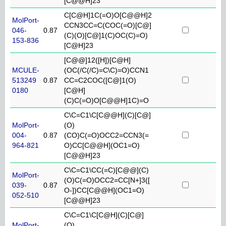
[C@@H]23
C[C@H]1C(=O)O[C@@H]2
MolPort-
CCN3CC=C(COC(=O)[C@]
046-
0.87
(C)(O)[C@]1(C)OC(C)=O)
153-836
[C@H]23
[C@@]12([H])[C@H]
MCULE-
(OC(/C(/C)=C\C)=O)CCN1
513249
0.87
CC=C2COC([C@]1(O)
0180
[C@H]
(C)C(=O)O[C@@H]1C)=O
C\C=C1\C[C@@H](C)[C@]
MolPort-
(O)
004-
0.87
(CO)C(=O)OCC2=CCN3(=
964-821
O)CC[C@@H](OC1=O)
[C@@H]23
C\C=C1\CC(=C)[C@@](C)
MolPort-
(O)C(=O)OCC2=CC[N+]3([
039-
0.87
O-])CC[C@@H](OC1=O)
052-510
[C@@H]23
C\C=C1\C[C@H](C)[C@]
MolPort-
(O)