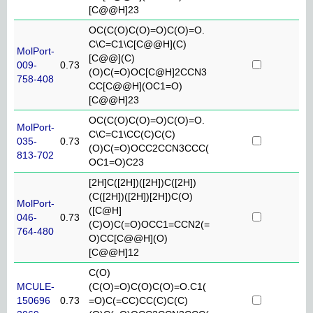
[C@@H]23
OC(C(O)C(O)=O)C(O)=O.
C\C=C1\C[C@@H](C)
MolPort-
[C@@](C)
009-
0.73
(O)C(=O)OC[C@H]2CCN3
758-408
CC[C@@H](OC1=O)
[C@@H]23
OC(C(O)C(O)=O)C(O)=O.
MolPort-
C\C=C1\CC(C)C(C)
035-
0.73
(O)C(=O)OCC2CCN3CCC(
813-702
OC1=O)C23
[2H]C([2H])([2H])C([2H])
(C([2H])([2H])[2H])C(O)
MolPort-
([C@H]
046-
0.73
(C)O)C(=O)OCC1=CCN2(=
764-480
O)CC[C@@H](O)
[C@@H]12
C(O)
MCULE-
(C(O)=O)C(O)C(O)=O.C1(
150696
0.73
=O)C(=CC)CC(C)C(C)