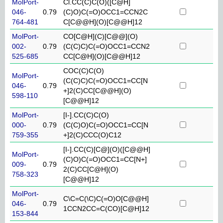
MolPort-
Cl.CC(C)C(O)([C@H]
046-
0.79
(C)O)C(=O)OCC1=CCN2C
764-481
C[C@@H](O)[C@@H]12
MolPort-
CO[C@H](C)[C@@](O)
002-
0.79
(C(C)C)C(=O)OCC1=CCN2
525-685
CC[C@H](O)[C@@H]12
COC(C)C(O)
MolPort-
(C(C)C)C(=O)OCC1=CC[N
046-
0.79
+]2(C)CC[C@@H](O)
598-110
[C@@H]12
MolPort-
[I-].CC(C)C(O)
000-
0.79
(C(C)O)C(=O)OCC1=CC[N
759-355
+]2(C)CCC(O)C12
[I-].CC(C)[C@](O)([C@@H]
MolPort-
(C)O)C(=O)OCC1=CC[N+]
009-
0.79
2(C)CC[C@H](O)
758-323
[C@@H]12
MolPort-
C\C=C(\C)C(=O)O[C@@H]
046-
0.79
1CCN2CC=C(CO)[C@H]12
153-844