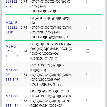
587152
0.74
(O)C(=O)OCC2=CCN(C)C
7023
C[C@@H]
(OC/1=O)C2=O)C
C1(=C/C)\C[C@H]([C@@]
MCULE-
(C)
466321
0.74
(O)C(=O)OC[C@H]2[C@H]
3110
(O)CN3CC[C@@H]
(OC\1=O)[C@@]23[H])C
C[C@H]1C\C(=C/COC(C)=
MolPort-
O)C(=O)O[C@@H]2CCN(C
046-
0.74
)C\C=C(\COC(=O)
153-827
[C@]1(C)O)C2=O
C\C=C1\C[C@@H](C)
MolPort-
[C@@](C)
039-
0.74
(O)C(=O)OC[C@H]2[C@H]
338-347
(O)CN3CC[C@@H]
(OC1=O)[C@@H]23
OC(C(O)C(O)=O)C(O)=O.
MolPort-
C\C=C1\C[C@@H](C)C(C)
009-
0.73
(O)C(=O)OC[C@H]2CCN3
653-454
CC[C@@H](OC1=O)