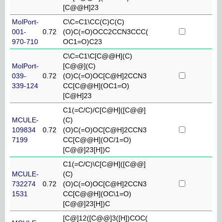
[C@@H]23
MolPort-
C\C=C1\CC(C)C(C)
001-
0.72
(O)C(=O)OCC2CCN3CCC(
970-710
OC1=O)C23
C\C=C1\C[C@@H](C)
MolPort-
[C@@](C)
039-
0.72
(O)C(=O)OC[C@H]2CCN3
339-124
CC[C@@H](OC1=O)
[C@H]23
C1(=C/C)/C[C@H]([C@@]
MCULE-
(C)
109834
0.72
(O)C(=O)OC[C@H]2CCN3
7199
CC[C@@H](OC/1=O)
[C@@]23[H])C
C1(=C/C)\C[C@H]([C@@]
MCULE-
(C)
732274
0.72
(O)C(=O)OC[C@H]2CCN3
1531
CC[C@@H](OC\1=O)
[C@@]23[H])C
[C@]12([C@@]3([H])COC(