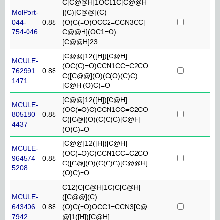
C[C@@H]1OC11C[C@@H
MolPort-
](C)[C@@](C)
044-
0.88
(O)C(=O)OCC2=CCN3CC[
754-046
C@@H](OC1=O)
[C@@H]23
[C@@]12([H])[C@H]
MCULE-
(OC(C)=O)CCN1CC=C2CO
762991
0.88
C([C@@](O)(C(O)(C)C)
1471
[C@H](O)C)=O
[C@@]12([H])[C@H]
MCULE-
(OC(=O)C)CCN1CC=C2CO
805180
0.88
C([C@](O)(C(C)C)[C@H]
4437
(O)C)=O
[C@@]12([H])[C@H]
MCULE-
(OC(=O)C)CCN1CC=C2CO
964574
0.88
C([C@](O)(C(C)C)[C@@H]
5208
(O)C)=O
C12(O[C@H]1C)C[C@H]
MCULE-
([C@@](C)
643406
0.88
(O)C(=O)OCC1=CCN3[C@
7942
@]1([H])[C@H]