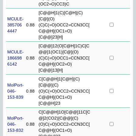
(OC2=O)CC3)C
[C@@H]1(C)[C@H](C)
MCULE-
[C@](O)
385706
0.88
(C)C(=O)OCC2=CCN3CC[
4447
C@@H](OC1=O)
[C@@]23[H]
[C@@]12(O[C@H]1C)C[C
MCULE-
@@]1(OC1)[C@](O)
186698
0.88
(C)C(=O)OCC1=CCN3CC[
6142
C@@H](OC2=O)
[C@@]13[H]
C[C@@H]1[C@H](C)
MolPort-
[C@@](C)
046-
0.88
(O)C(=O)OCC2=CCN3CC[
153-839
C@@H](OC1=O)
[C@@H]23
C[C@@H]1O[C@@]11C[C
MolPort-
@]2(CO2)[C@@](C)
046-
0.88
(O)C(=O)OCC2=CCN3CC[
153-832
C@@H](OC1=O)