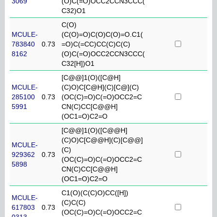
3069
(O)C(=O)OCC2CCN3CCC(
C32)O1
C(O)
MCULE-
(C(O)=O)C(O)C(O)=O.C1(
783840
0.73
=O)C(=CC)CC(C)C(C)
8162
(O)C(=O)OCC2CCN3CCC(
C32[H])O1
[C@@]1(O)([C@H]
MCULE-
(C)O)C[C@H](C)[C@](C)
285100
0.73
(OC(C)=O)C(=O)OCC2=C
5991
CN(C)CC[C@@H]
(OC1=O)C2=O
[C@@]1(O)([C@@H]
(C)O)C[C@@H](C)[C@@]
MCULE-
(C)
929362
0.73
(OC(C)=O)C(=O)OCC2=C
5898
CN(C)CC[C@@H]
(OC1=O)C2=O
C1(O)(C(C)O)CC([H])
MCULE-
(C)C(C)
617803
0.73
(OC(C)=O)C(=O)OCC2=C
0313