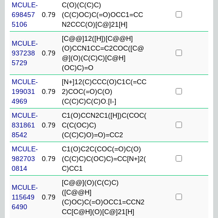
MCULE-
C(O)(C(C)C)
698457
0.79
(C(C)OC)C(=O)OCC1=CC
5106
N2CCC(O)[C@]21[H]
[C@@]12([H])[C@@H]
MCULE-
(O)CCN1CC=C2COC([C@
937238
0.79
@](O)(C(C)C)[C@H]
5729
(OC)C)=O
MCULE-
[N+]12(C)CCC(O)C1C(=CC
199031
0.79
2)COC(=O)C(O)
4969
(C(C)C)C(C)O.[I-]
MCULE-
C1(O)CCN2C1([H])C(COC(
831861
0.79
C(C(OC)C)
8542
(C(C)C)O)=O)=CC2
MCULE-
C1(O)C2C(COC(=O)C(O)
982703
0.79
(C(C)C)C(OC)C)=CC[N+]2(
0814
C)CC1
[C@@](O)(C(C)C)
MCULE-
([C@@H]
115649
0.79
(C)OC)C(=O)OCC1=CCN2
6490
CC[C@H](O)[C@]21[H]