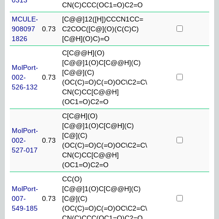
CN(C)CCC(OC1=O)C2=O
MCULE-
[C@@]12([H])CCCN1CC=
908097
0.73
C2COC([C@](O)(C(C)C)
1826
[C@H](O)C)=O
C[C@@H](O)
[C@@]1(O)C[C@@H](C)
MolPort-
[C@@](C)
002-
0.73
(OC(C)=O)C(=O)OC\C2=C\
526-132
CN(C)CC[C@@H]
(OC1=O)C2=O
C[C@H](O)
[C@@]1(O)C[C@H](C)
MolPort-
[C@](C)
002-
0.73
(OC(C)=O)C(=O)OC\C2=C\
527-017
CN(C)CC[C@@H]
(OC1=O)C2=O
CC(O)
MolPort-
[C@@]1(O)C[C@@H](C)
007-
0.73
[C@](C)
549-185
(OC(C)=O)C(=O)OC\C2=C\
CN(C)CCC(OC1=O)C2=O