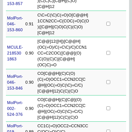
)(C(C)C)[C@H](C)O)
153-857
[C@H]12
C\C=C(\C)C(=O)O[C@@H]
MolPort-
1CCN2CC=C(COC(=O)C(O
046-
0.91
)([C@H](C)O)C(C)(C)O)
153-860
[C@H]12
[C@@]12([H])[C@@H]
MCULE-
(OC(=O)/C(=C\C)/C)CCN1
218530
0.90
CC=C2COC([C@@](O)
1863
(C(O)(C)C)[C@@H]
(OC)C)=O
CO[C@@H](C)C(O)
MolPort-
(C(=O)OCC1=CCN2CC[C
046-
0.90
@H](OC(=O)C(\C)=C/C)
153-846
[C@@H]12)C(C)(C)O
CO[C@@H](C)[C@](O)
MolPort-
(C(=O)OCC1=CCN2CC[C
002-
0.90
@H](OC(=O)C(\C)=C/C)
524-376
[C@@H]12)C(C)(C)O
MolPort-
CC1C(=O)OCC2=CCN3CC
019-
0.89
C(OC(=O)C(C)