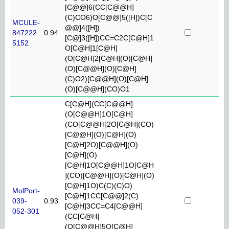
[C@@]6(CC[C@@H]
(C)CO6)O[C@@]5([H])C[C
MCULE-
@@]4([H])
847222
0.94
[C@]3([H])CC=C2C[C@H]1
5152
O[C@H]1[C@H]
(O[C@H]2[C@H](O)[C@H]
(O)[C@@H](O)[C@H]
(C)O2)[C@@H](O)[C@H]
(O)[C@@H](CO)O1
C[C@H](CC[C@@H]
(O[C@@H]1O[C@H]
(CO[C@@H]2O[C@H](CO)
[C@@H](O)[C@H](O)
[C@H]2O)[C@@H](O)
[C@H](O)
[C@H]1O[C@@H]1O[C@H
](CO)[C@@H](O)[C@H](O)
[C@H]1O)C(C)(C)O)
MolPort-
[C@H]1CC[C@@]2(C)
039-
0.93
[C@H]3CC=C4[C@@H]
052-301
(CC[C@H]
(O[C@@H]5O[C@H]