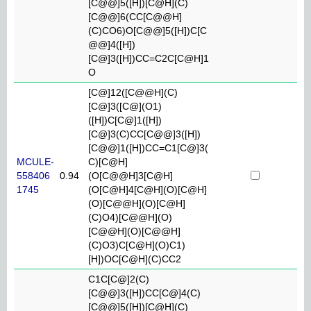
[C@@]5([H])[C@H](C)
[C@@]6(CC[C@@H]
(C)CO6)O[C@@]5([H])C[C
@@]4([H])
[C@]3([H])CC=C2C[C@H]1
O
[C@]12([C@@H](C)
[C@]3([C@](O1)
([H])C[C@]1([H])
[C@]3(C)CC[C@@]3([H])
[C@@]1([H])CC=C1[C@]3(
MCULE-
C)[C@H]
558406
0.94
(O[C@@H]3[C@H]
1745
(O[C@H]4[C@H](O)[C@H]
(O)[C@@H](O)[C@H]
(C)O4)[C@@H](O)
[C@@H](O)[C@@H]
(C)O3)C[C@H](O)C1)
[H])OC[C@H](C)CC2
C1C[C@]2(C)
[C@@]3([H])CC[C@]4(C)
[C@@]5([H])[C@H](C)