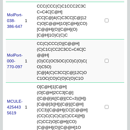
CCC(CCC(C)C1CCC2C3C
C=C4C[C@H]
MolPort-
(CC[C@]4(C)C3CC[C@]12
038-
1
C)O[C@@H]1O[C@H](CO)
386-647
[C@@H](O)[C@H](O)
[C@H]1O)C(C)C
CC(C)CCC(O)[C@@H]
(C)C1C(CC2C3CC=C4C[C
MolPort-
@@H]
000-
1
(O)CC(OC5OC(CO)C(O)C(
770-097
O)C5O)
[C@]4(C)C3CC[C@]12C)O
C1OC(CO)C(O)C(O)C1O
O[C@H]1[C@H]
(O[C@H]2CC3[C@]
([C@@]4([C@](CC=3)([H])
MCULE-
[C@@]3([H])[C@]([C@H]
425443
1
(CC3)[C@@H](CC[C@@H]
5619
(CC)C(C)C)C)(C)CC4)[H])
(C)CC2)O[C@H](CO)
[C@@H](O)[C@@H]1O