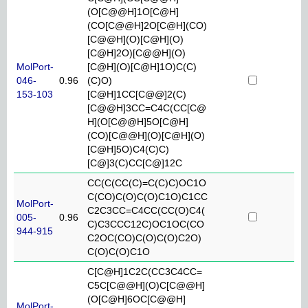
(O[C@@H]1O[C@H]
(CO[C@@H]2O[C@H](CO)
[C@@H](O)[C@H](O)
[C@H]2O)[C@@H](O)
MolPort-
[C@H](O)[C@H]1O)C(C)
046-
0.96
(C)O)
153-103
[C@H]1CC[C@@]2(C)
[C@@H]3CC=C4C(CC[C@
H](O[C@@H]5O[C@H]
(CO)[C@@H](O)[C@H](O)
[C@H]5O)C4(C)C)
[C@]3(C)CC[C@]12C
CC(C(CC(C)=C(C)C)OC1O
C(CO)C(O)C(O)C1O)C1CC
MolPort-
C2C3CC=C4CC(CC(O)C4(
005-
0.96
C)C3CCC12C)OC1OC(CO
944-915
C2OC(CO)C(O)C(O)C2O)
C(O)C(O)C1O
C[C@H]1C2C(CC3C4CC=
C5C[C@@H](O)C[C@@H]
(O[C@H]6OC[C@@H]
MolPort-