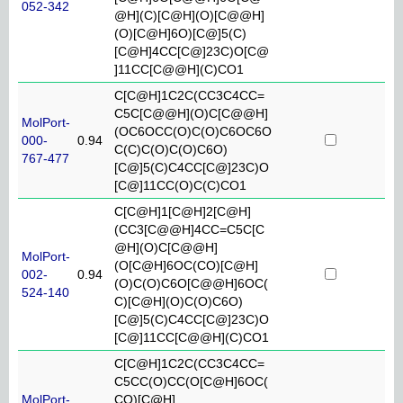
052-342
@H](C)[C@H](O)[C@@H]
(O)[C@H]6O)[C@]5(C)
[C@H]4CC[C@]23C)O[C@
]11CC[C@@H](C)CO1
C[C@H]1C2C(CC3C4CC=
C5C[C@@H](O)C[C@@H]
MolPort-
(OC6OCC(O)C(O)C6OC6O
000-
0.94
C(C)C(O)C(O)C6O)
767-477
[C@]5(C)C4CC[C@]23C)O
[C@]11CC(O)C(C)CO1
C[C@H]1[C@H]2[C@H]
(CC3[C@@H]4CC=C5C[C
@H](O)C[C@@H]
MolPort-
(O[C@H]6OC(CO)[C@H]
002-
0.94
(O)C(O)C6O[C@@H]6OC(
524-140
C)[C@H](O)C(O)C6O)
[C@]5(C)C4CC[C@]23C)O
[C@]11CC[C@@H](C)CO1
C[C@H]1C2C(CC3C4CC=
C5CC(O)CC(O[C@H]6OC(
MolPort-
CO)[C@H]