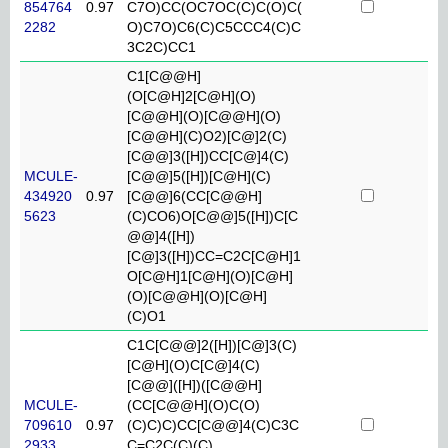
854764
0.97
C7O)CC(OC7OC(C)C(O)C(
2282
O)C7O)C6(C)C5CCC4(C)C
3C2C)CC1
C1[C@@H]
(O[C@H]2[C@H](O)
[C@@H](O)[C@@H](O)
[C@@H](C)O2)[C@]2(C)
[C@@]3([H])CC[C@]4(C)
MCULE-
[C@@]5([H])[C@H](C)
434920
0.97
[C@@]6(CC[C@@H]
5623
(C)CO6)O[C@@]5([H])C[C
@@]4([H])
[C@]3([H])CC=C2C[C@H]1
O[C@H]1[C@H](O)[C@H]
(O)[C@@H](O)[C@H]
(C)O1
C1C[C@@]2([H])[C@]3(C)
[C@H](O)C[C@]4(C)
[C@@]([H])([C@@H]
MCULE-
(CC[C@@H](O)C(O)
709610
0.97
(C)C)C)CC[C@@]4(C)C3C
2933
C=C2C(C)(C)