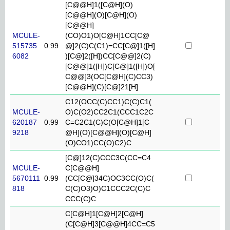
[C@@H]1([C@H](O)
[C@@H](O)[C@H](O)
[C@@H]
MCULE-
(CO)O1)O[C@H]1CC[C@
515735
0.99
@]2(C)C(C1)=CC[C@]1([H]
6082
)[C@]2([H])CC[C@@]2(C)
[C@@]1([H])C[C@]1([H])O[
C@@]3(OC[C@H](C)CC3)
[C@@H](C)[C@]21[H]
C12(OCC(C)CC1)C(C)C1(
MCULE-
O)C(O2)CC2C1(CCC1C2C
620187
0.99
C=C2C1(C)C(O[C@H]1[C
9218
@H](O)[C@@H](O)[C@H]
(O)CO1)CC(O)C2)C
[C@]12(C)CCC3C(CC=C4
MCULE-
C[C@@H]
5670111
0.99
(CC[C@]34C)OC3CC(O)C(
818
C(C)O3)O)C1CCC2C(C)C
CCC(C)C
C[C@H]1[C@H]2[C@H]
(C[C@H]3[C@@H]4CC=C5