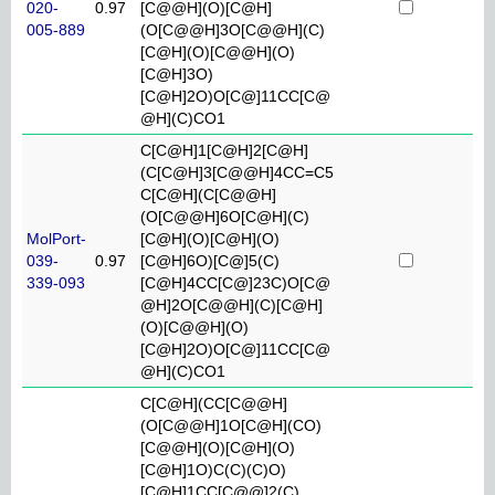
020-
0.97
[C@@H](O)[C@H]
005-889
(O[C@@H]3O[C@@H](C)
[C@H](O)[C@@H](O)
[C@H]3O)
[C@H]2O)O[C@]11CC[C@
@H](C)CO1
C[C@H]1[C@H]2[C@H]
(C[C@H]3[C@@H]4CC=C5
C[C@H](C[C@@H]
(O[C@@H]6O[C@H](C)
MolPort-
[C@H](O)[C@H](O)
039-
0.97
[C@H]6O)[C@]5(C)
339-093
[C@H]4CC[C@]23C)O[C@
@H]2O[C@@H](C)[C@H]
(O)[C@@H](O)
[C@H]2O)O[C@]11CC[C@
@H](C)CO1
C[C@H](CC[C@@H]
(O[C@@H]1O[C@H](CO)
[C@@H](O)[C@H](O)
[C@H]1O)C(C)(C)O)
[C@H]1CC[C@@]2(C)