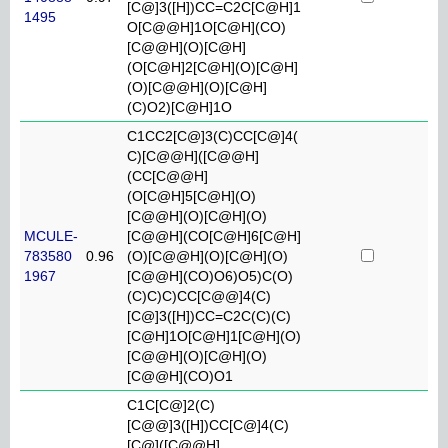
[C@]3([H])CC=C2C[C@H]1
1495
O[C@@H]1O[C@H](CO)
[C@@H](O)[C@H]
(O[C@H]2[C@H](O)[C@H]
(O)[C@@H](O)[C@H]
(C)O2)[C@H]1O
C1CC2[C@]3(C)CC[C@]4(
C)[C@@H]([C@@H]
(CC[C@@H]
(O[C@H]5[C@H](O)
[C@@H](O)[C@H](O)
MCULE-
[C@@H](CO[C@H]6[C@H]
783580
0.96
(O)[C@@H](O)[C@H](O)
1967
[C@@H](CO)O6)O5)C(O)
(C)C)C)CC[C@@]4(C)
[C@]3([H])CC=C2C(C)(C)
[C@H]1O[C@H]1[C@H](O)
[C@@H](O)[C@H](O)
[C@@H](CO)O1
C1C[C@]2(C)
[C@@]3([H])CC[C@]4(C)
[C@]([C@@H]