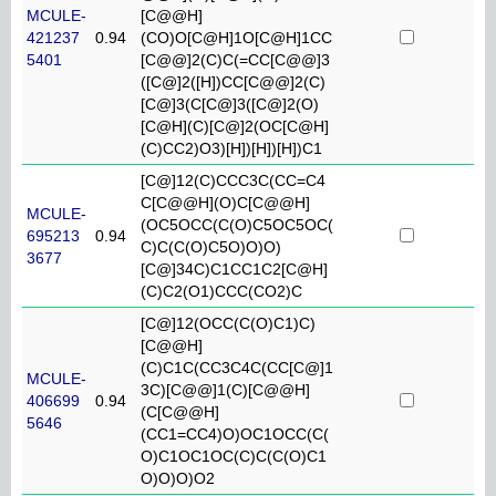
MCULE-
[C@@H]
421237
0.94
(CO)O[C@H]1O[C@H]1CC
5401
[C@@]2(C)C(=CC[C@@]3
([C@]2([H])CC[C@@]2(C)
[C@]3(C[C@]3([C@]2(O)
[C@H](C)[C@]2(OC[C@H]
(C)CC2)O3)[H])[H])[H])C1
[C@]12(C)CCC3C(CC=C4
C[C@@H](O)C[C@@H]
MCULE-
(OC5OCC(C(O)C5OC5OC(
695213
0.94
C)C(C(O)C5O)O)O)
3677
[C@]34C)C1CC1C2[C@H]
(C)C2(O1)CCC(CO2)C
[C@]12(OCC(C(O)C1)C)
[C@@H]
(C)C1C(CC3C4C(CC[C@]1
MCULE-
3C)[C@@]1(C)[C@@H]
406699
0.94
(C[C@@H]
5646
(CC1=CC4)O)OC1OCC(C(
O)C1OC1OC(C)C(C(O)C1
O)O)O)O2