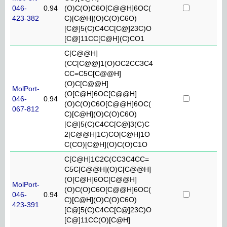
046-
0.94
(O)C(O)C6O[C@@H]6OC(
423-382
C)[C@H](O)C(O)C6O)
[C@]5(C)C4CC[C@]23C)O
[C@]11CC[C@H](C)CO1
C[C@@H]
(CC[C@@]1(O)OC2CC3C4
CC=C5C[C@@H]
(O)C[C@@H]
MolPort-
(O[C@H]6OC[C@@H]
046-
0.94
(O)C(O)C6O[C@@H]6OC(
067-812
C)[C@H](O)C(O)C6O)
[C@]5(C)C4CC[C@]3(C)C
2[C@@H]1C)CO[C@H]1O
C(CO)[C@H](O)C(O)C1O
C[C@H]1C2C(CC3C4CC=
C5C[C@@H](O)C[C@@H]
(O[C@H]6OC[C@@H]
MolPort-
(O)C(O)C6O[C@@H]6OC(
046-
0.94
C)[C@H](O)C(O)C6O)
423-391
[C@]5(C)C4CC[C@]23C)O
[C@]11CC(O)[C@H]