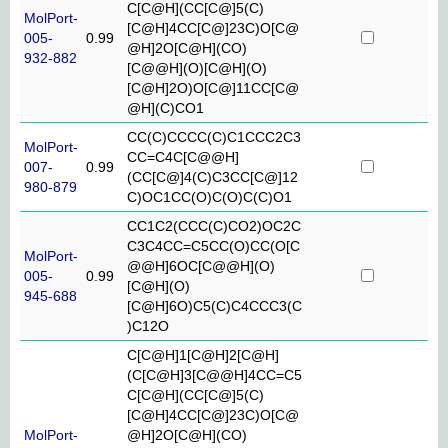
C[C@H](CC[C@]5(C)
MolPort-
[C@H]4CC[C@]23C)O[C@
005-
0.99
@H]2O[C@H](CO)
932-882
[C@@H](O)[C@H](O)
[C@H]2O)O[C@]11CC[C@
@H](C)CO1
CC(C)CCCC(C)C1CCC2C3
MolPort-
CC=C4C[C@@H]
007-
0.99
(CC[C@]4(C)C3CC[C@]12
980-879
C)OC1CC(O)C(O)C(C)O1
CC1C2(CCC(C)CO2)OC2C
C3C4CC=C5CC(O)CC(O[C
MolPort-
@@H]6OC[C@@H](O)
005-
0.99
[C@H](O)
945-688
[C@H]6O)C5(C)C4CCC3(C
)C12O
C[C@H]1[C@H]2[C@H]
(C[C@H]3[C@@H]4CC=C5
C[C@H](CC[C@]5(C)
[C@H]4CC[C@]23C)O[C@
MolPort-
@H]2O[C@H](CO)