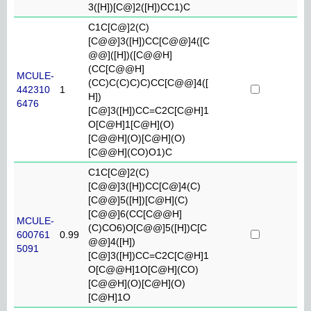
3([H])[C@]2([H])CC1)C
C1C[C@]2(C)
[C@@]3([H])CC[C@@]4([C
@@]([H])([C@@H]
(CC[C@@H]
MCULE-
(CC)C(C)C)C)CC[C@@]4([
442310
1
H])
6476
[C@]3([H])CC=C2C[C@H]1
O[C@H]1[C@H](O)
[C@@H](O)[C@H](O)
[C@@H](CO)O1)C
C1C[C@]2(C)
[C@@]3([H])CC[C@]4(C)
[C@@]5([H])[C@H](C)
[C@@]6(CC[C@@H]
MCULE-
(C)CO6)O[C@@]5([H])C[C
600761
0.99
@@]4([H])
5091
[C@]3([H])CC=C2C[C@H]1
O[C@@H]1O[C@H](CO)
[C@@H](O)[C@H](O)
[C@H]1O