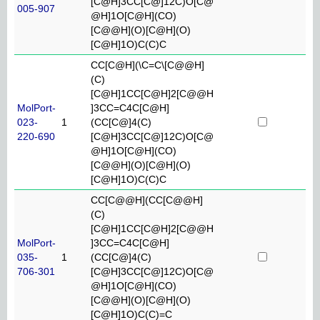
[C@H]3CC[C@]12C)O[C@
005-907
@H]1O[C@H](CO)
[C@@H](O)[C@H](O)
[C@H]1O)C(C)C
CC[C@H](\C=C\[C@@H]
(C)
[C@H]1CC[C@H]2[C@@H
MolPort-
]3CC=C4C[C@H]
023-
1
(CC[C@]4(C)
220-690
[C@H]3CC[C@]12C)O[C@
@H]1O[C@H](CO)
[C@@H](O)[C@H](O)
[C@H]1O)C(C)C
CC[C@@H](CC[C@@H]
(C)
[C@H]1CC[C@H]2[C@@H
MolPort-
]3CC=C4C[C@H]
035-
1
(CC[C@]4(C)
706-301
[C@H]3CC[C@]12C)O[C@
@H]1O[C@H](CO)
[C@@H](O)[C@H](O)
[C@H]1O)C(C)=C