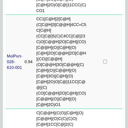
[C@H]2O)O[C@]11CCC(C)
CO1
CC1[C@H]2[C@H]
(C[C@H]3[C@@H]4CC=C5
C[C@H]
(CC[C@]5(C)C4CC[C@]23
C)O[C@@H]2O[C@H](CO)
[C@@H](O)[C@H](O)
[C@H]2O[C@@H]2O[C@H
MolPort-
](CO)[C@@H]
028-
0.94
(O[C@@H]3O[C@@H](C)
610-001
[C@H](O)[C@@H](O)
[C@H]3O)[C@H](O)
[C@H]2O)O[C@]11CC[C@
@](C)
(CO[C@@H]2O[C@H](CO)
[C@@H](O)[C@H](O)
[C@H]2O)O1
C[C@@H](C(O)[C@H](O)
[C@@H](O)C(C)(C)O)
[C@H]1CC[C@]2(C)