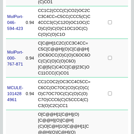
(C)CO1
CC1C2(CCC(C)CO2)OC2C
MolPort-
C3C4CC=C5CC(CCC5(C)C
046-
0.94
4CCC3(C)C12O)OC1OC(C
594-423
O)C(O)C(O)C1OC1OC(C)
C(O)C(O)C1O
C[C@H]1C2C(CC3C4CC=
C5C[C@@H](O)C[C@@H]
MolPort-
(OC6OCC(O)C(O)C6OC6O
000-
0.94
C(C)C(O)C(O)C6O)
767-871
[C@]5(C)C4CC[C@]23C)O
C11CCC(C)CO1
CC1COC2(OC3CC4C5CC=
MCULE-
C6CC(OC7OC(CO)C(O)C(
101428
0.94
O)C7OC7OC(C)C(O)C(O)
4961
C7O)CCC6(C)C5CCC4(C)
C3(O)C2C)CC1
O[C@@H]1[C@H](O)
[C@@H](O)[C@H]
(C)O[C@H]1O[C@@H]1[C
@@H](O)[C@H](O)