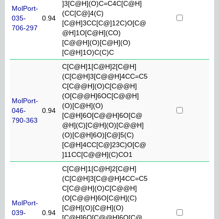
]3[C@H](O)C=C4C[C@H]
MolPort-
(CC[C@]4(C)
035-
0.94
[C@H]3CC[C@]12C)O[C@
706-297
@H]1O[C@H](CO)
[C@@H](O)[C@H](O)
[C@H]1O)C(C)C
C[C@H]1[C@H]2[C@H]
(C[C@H]3[C@@H]4CC=C5
C[C@@H](O)C[C@@H]
(O[C@@H]6OC[C@@H]
MolPort-
(O)[C@H](O)
046-
0.94
[C@H]6O[C@@H]6O[C@
790-363
@H](C)[C@H](O)[C@@H]
(O)[C@H]6O)[C@]5(C)
[C@H]4CC[C@]23C)O[C@
]11CC[C@@H](C)CO1
C[C@H]1[C@H]2[C@H]
(C[C@H]3[C@@H]4CC=C5
C[C@@H](O)C[C@@H]
(O[C@@H]6O[C@H](C)
MolPort-
[C@H](O)[C@H](O)
039-
0.94
[C@H]6O[C@@H]6O[C@