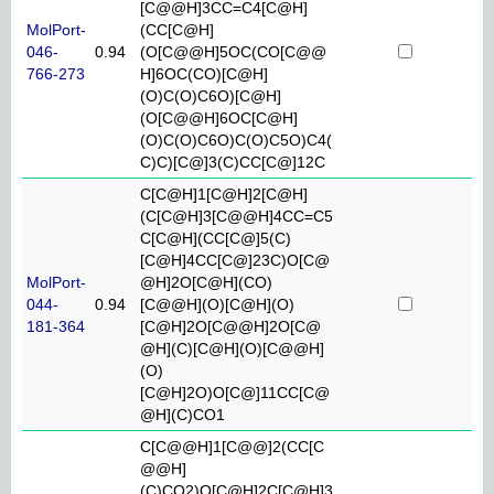
[C@@H]3CC=C4[C@H]
MolPort-
(CC[C@H]
046-
0.94
(O[C@@H]5OC(CO[C@@
766-273
H]6OC(CO)[C@H]
(O)C(O)C6O)[C@H]
(O[C@@H]6OC[C@H]
(O)C(O)C6O)C(O)C5O)C4(
C)C)[C@]3(C)CC[C@]12C
C[C@H]1[C@H]2[C@H]
(C[C@H]3[C@@H]4CC=C5
C[C@H](CC[C@]5(C)
[C@H]4CC[C@]23C)O[C@
MolPort-
@H]2O[C@H](CO)
044-
0.94
[C@@H](O)[C@H](O)
181-364
[C@H]2O[C@@H]2O[C@
@H](C)[C@H](O)[C@@H]
(O)
[C@H]2O)O[C@]11CC[C@
@H](C)CO1
C[C@@H]1[C@@]2(CC[C
@@H]
(C)CO2)O[C@H]2C[C@H]3