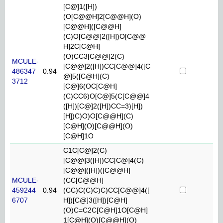
[C@]1([H])
(O[C@@H]2[C@@H](O)
[C@@H]([C@@H]
(C)O[C@@]2([H])O[C@@
H]2C[C@H]
(O)CC3[C@@]2(C)
MCULE-
[C@@]2([H])CC[C@@]4([C
486347
0.94
@]5([C@H](C)
3712
[C@]6(OC[C@H]
(C)CC6)O[C@]5(C[C@@]4
([H])[C@]2([H])CC=3)[H])
[H])C)O)O[C@@H](C)
[C@H](O)[C@@H](O)
[C@H]1O
C1C[C@]2(C)
[C@@]3([H])CC[C@]4(C)
[C@@]([H])([C@@H]
MCULE-
(CC[C@@H]
459244
0.94
(CC)C(C)C)C)CC[C@@]4([
6707
H])[C@]3([H])[C@H]
(O)C=C2C[C@H]1O[C@H]
1[C@H](O)[C@@H](O)