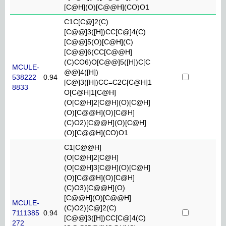
[C@H](O)[C@@H](CO)O1
C1C[C@]2(C)
[C@@]3([H])CC[C@]4(C)
[C@@]5(O)[C@H](C)
[C@@]6(CC[C@@H]
(C)CO6)O[C@@]5([H])C[C
MCULE-
@@]4([H])
538222
0.94
[C@]3([H])CC=C2C[C@H]1
8833
O[C@H]1[C@H]
(O[C@H]2[C@H](O)[C@H]
(O)[C@@H](O)[C@H]
(C)O2)[C@@H](O)[C@H]
(O)[C@@H](CO)O1
C1[C@@H]
(O[C@H]2[C@H]
(O[C@H]3[C@H](O)[C@H]
(O)[C@@H](O)[C@H]
(C)O3)[C@@H](O)
[C@@H](O)[C@@H]
MCULE-
(C)O2)[C@]2(C)
7111385
0.94
[C@@]3([H])CC[C@]4(C)
272