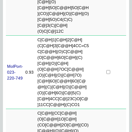
[C@H](O)
[C@H]5O[C@@H]5O[C@H
](CO)[C@@H](O)[C@H](O)
[C@H]5O)C4(C)C)
[C@]3(C)[C@H]
(O)C[C@]12C
C[C@H]1[C@H]2[C@H]
(C[C@H]3[C@@H]4CC=C5
C[C@@H](O)C[C@@H]
(O[C@@H]6O[C@H](C)
[C@H](O)[C@H]
MolPort-
(O[C@@H]7OC[C@@H]
023-
0.93
(O)[C@H](O)[C@H]7O)
220-749
[C@H]6O[C@@H]6O[C@
@H](C)[C@H](O)[C@@H]
(O)[C@H]6O)[C@]5(C)
[C@H]4CC[C@]23C)O[C@
]11CC[C@@H](C)CO1
C[C@H](CC[C@@H]
(O[C@@H]1O[C@H]
(CO[C@@H]2O[C@H](CO)
[C@@H](O)[C@H](O)