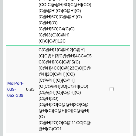
(CO[C@@H]6O[C@H](CO)
[C@@H](O)[C@H](O)
[C@H]6O)[C@@H](O)
[C@H](O)
[C@H]5O)C4(C)C)
[C@]3(C)[C@H]
(O)C[C@]12C
C[C@H]1[C@H]2[C@H]
(C[C@H]3[C@@H]4CC=C5
C[C@H](CC[C@]5(C)
[C@H]4CC[C@]23C)O[C@
@H]2O[C@H](CO)
[C@@H](O)[C@H]
MolPort-
(O[C@@H]3O[C@H](CO)
039-
0.93
[C@@H](O)[C@H](O)
052-339
[C@H]3O)
[C@H]2O[C@@H]2O[C@
@H](C)[C@H](O)[C@@H]
(O)
[C@H]2O)O[C@]11CC[C@
@H](C)CO1