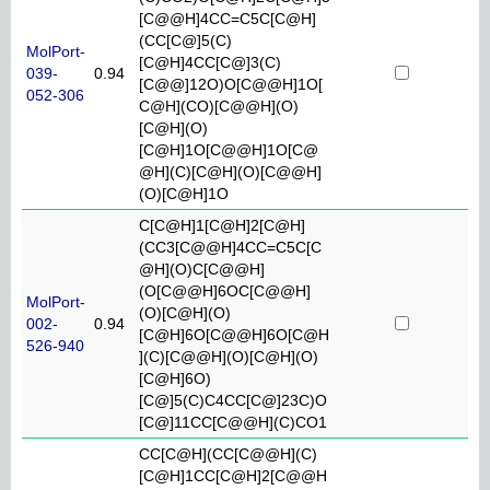
[C@@H]4CC=C5C[C@H]
(CC[C@]5(C)
MolPort-
[C@H]4CC[C@]3(C)
039-
0.94
[C@@]12O)O[C@@H]1O[
052-306
C@H](CO)[C@@H](O)
[C@H](O)
[C@H]1O[C@@H]1O[C@
@H](C)[C@H](O)[C@@H]
(O)[C@H]1O
C[C@H]1[C@H]2[C@H]
(CC3[C@@H]4CC=C5C[C
@H](O)C[C@@H]
(O[C@@H]6OC[C@@H]
MolPort-
(O)[C@H](O)
002-
0.94
[C@H]6O[C@@H]6O[C@H
526-940
](C)[C@@H](O)[C@H](O)
[C@H]6O)
[C@]5(C)C4CC[C@]23C)O
[C@]11CC[C@@H](C)CO1
CC[C@H](CC[C@@H](C)
[C@H]1CC[C@H]2[C@@H