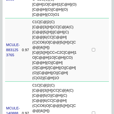
[C@H]1O[C@H]1[C@H](O)
[C@@H](O)[C@H](O)
[C@@H](CO)O1
C1C[C@]2(C)
[C@@]3([H])CC[C@]4(C)
[C@@]5([H])[C@H](C)
[C@@]6(CC[C@@H]
(C)CO6)O[C@@]5([H])C[C
MCULE-
@@]4([H])
883125
0.97
[C@]3([H])CC=C2C[C@H]1
3765
O[C@@H]1O[C@H](CO)
[C@@H](O)[C@H]
(O[C@H]2[C@H](O)[C@H]
(O)[C@@H](O)[C@H]
(C)O2)[C@H]1O
C1C[C@]2(C)
[C@@]3([H])CC[C@]4(C)
[C@@]5(O)[C@H](C)
[C@@]6(CC[C@@H]
(C)CO6)O[C@@]5([H])C[C
MCULE-
@@]4([H])
140888
0.97