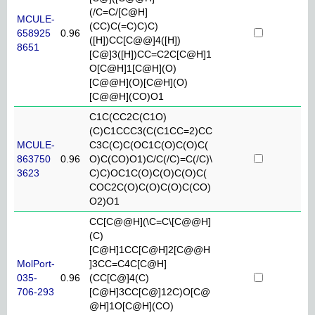
(/C=C/[C@H]
MCULE-
(CC)C(=C)C)C)
658925
0.96
([H])CC[C@@]4([H])
8651
[C@]3([H])CC=C2C[C@H]1
O[C@H]1[C@H](O)
[C@@H](O)[C@H](O)
[C@@H](CO)O1
C1C(CC2C(C1O)
(C)C1CCC3(C(C1CC=2)CC
MCULE-
C3C(C)C(OC1C(O)C(O)C(
863750
0.96
O)C(CO)O1)C/C(/C)=C(/C)\
3623
C)C)OC1C(O)C(O)C(O)C(
COC2C(O)C(O)C(O)C(CO)
O2)O1
CC[C@@H](\C=C\[C@@H]
(C)
[C@H]1CC[C@H]2[C@@H
MolPort-
]3CC=C4C[C@H]
035-
0.96
(CC[C@]4(C)
706-293
[C@H]3CC[C@]12C)O[C@
@H]1O[C@H](CO)