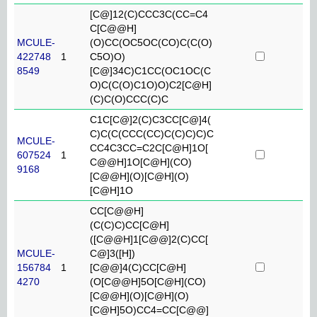
[C@]12(C)CCC3C(CC=C4
C[C@@H]
MCULE-
(O)CC(OC5OC(CO)C(C(O)
422748
1
C5O)O)
8549
[C@]34C)C1CC(OC1OC(C
O)C(C(O)C1O)O)C2[C@H]
(C)C(O)CCC(C)C
C1C[C@]2(C)C3CC[C@]4(
C)C(C(CCC(CC)C(C)C)C)C
MCULE-
CC4C3CC=C2C[C@H]1O[
607524
1
C@@H]1O[C@H](CO)
9168
[C@@H](O)[C@H](O)
[C@H]1O
CC[C@@H]
(C(C)C)CC[C@H]
([C@@H]1[C@@]2(C)CC[
MCULE-
C@]3([H])
156784
1
[C@@]4(C)CC[C@H]
4270
(O[C@@H]5O[C@H](CO)
[C@@H](O)[C@H](O)
[C@H]5O)CC4=CC[C@@]