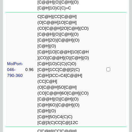
[C@@H](O)[C@H](O)
[C@H]1O)C(C)=C
C[C@H](CC[C@@H]
(O[C@@H]1O[C@H]
(CO[C@@H]2O[C@H](CO)
[C@@H](O)[C@H](O)
[C@H]2O)[C@@H](O)
[C@H](O)
[C@H]1O[C@@H]1O[C@H
](CO)[C@@H](O)[C@H](O)
MolPort-
[C@H]1O)C(C)(C)O)
046-
0.96
[C@H]1CC[C@@]2(C)
790-360
[C@H]3CC=C4[C@@H]
(CC[C@H]
(O[C@@H]5O[C@H]
(CO[C@@H]6O[C@H](CO)
[C@@H](O)[C@H](O)
[C@H]6O)[C@@H](O)
[C@H](O)
[C@H]5O)C4(C)C)
[C@]3(C)CC[C@]12C
C[C@H](CC[C@@H]