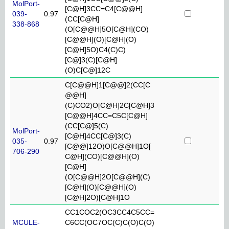
MolPort-
[C@H]3CC=C4[C@@H]
039-
0.97
(CC[C@H]
338-868
(O[C@@H]5O[C@H](CO)
[C@@H](O)[C@H](O)
[C@H]5O)C4(C)C)
[C@]3(C)[C@H]
(O)C[C@]12C
C[C@@H]1[C@@]2(CC[C
@@H]
(C)CO2)O[C@H]2C[C@H]3
[C@@H]4CC=C5C[C@H]
(CC[C@]5(C)
MolPort-
[C@H]4CC[C@]3(C)
035-
0.97
[C@@]12O)O[C@@H]1O[
706-290
C@H](CO)[C@@H](O)
[C@H]
(O[C@@H]2O[C@@H](C)
[C@H](O)[C@@H](O)
[C@H]2O)[C@H]1O
CC1COC2(OC3CC4C5CC=
MCULE-
C6CC(OC7OC(C)C(O)C(O)