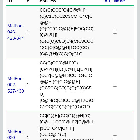
ID
e
SMILES
All
|
None
CC(C)CCC(O)[C@@H]
(C)C1C(CC2C3CC=C4C[C
@@H]
MolPort-
(O)CC(O[C@@H]5OC(CO)
046-
1
[C@@H]
423-344
(O)C(O)C5O)C4(C)C3CCC
12C)O[C@@H]1OC(CO)
[C@@H](O)C(O)C1O
CC(C)CC[C@H](O)
[C@@H](C)[C@H]1[C@H]
(CC2[C@@H]3CC=C4C[C
MolPort-
@@H](O)C[C@@H]
002-
1
(OC5OC(CO)C(O)C(O)C5
527-439
O)
[C@]4(C)C3CC[C@]12C)O
C1OC(CO)C(O)C(O)C1O
CC[C@H](CC[C@@H](C)
[C@H]1CC[C@H]2[C@@H
]3CC=C4C[C@H]
MolPort-
(CC[C@]4(C)
020-
1