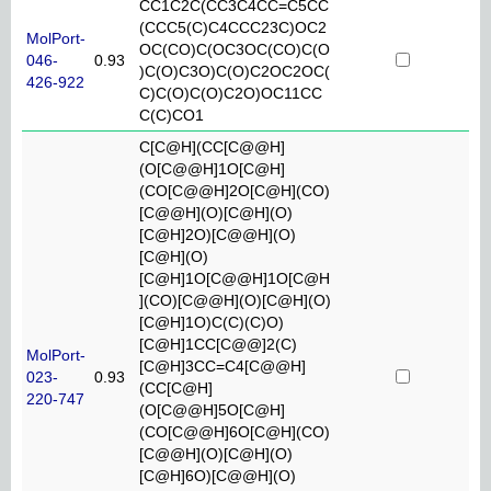
CC1C2C(CC3C4CC=C5CC
(CCC5(C)C4CCC23C)OC2
MolPort-
OC(CO)C(OC3OC(CO)C(O
046-
0.93
)C(O)C3O)C(O)C2OC2OC(
426-922
C)C(O)C(O)C2O)OC11CC
C(C)CO1
C[C@H](CC[C@@H]
(O[C@@H]1O[C@H]
(CO[C@@H]2O[C@H](CO)
[C@@H](O)[C@H](O)
[C@H]2O)[C@@H](O)
[C@H](O)
[C@H]1O[C@@H]1O[C@H
](CO)[C@@H](O)[C@H](O)
[C@H]1O)C(C)(C)O)
[C@H]1CC[C@@]2(C)
MolPort-
[C@H]3CC=C4[C@@H]
023-
0.93
(CC[C@H]
220-747
(O[C@@H]5O[C@H]
(CO[C@@H]6O[C@H](CO)
[C@@H](O)[C@H](O)
[C@H]6O)[C@@H](O)