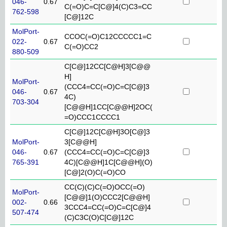
046-
0.67
C(=O)C=C[C@]4(C)C3=CC
762-598
[C@]12C
MolPort-
CCOC(=O)C12CCCCC1=C
022-
0.67
C(=O)CC2
880-509
C[C@]12CC[C@H]3[C@@
H]
MolPort-
(CCC4=CC(=O)C=C[C@]3
046-
0.67
4C)
703-304
[C@@H]1CC[C@@H]2OC(
=O)CCC1CCCC1
C[C@]12C[C@H]3O[C@]3
MolPort-
3[C@@H]
046-
0.67
(CCC4=CC(=O)C=C[C@]3
765-391
4C)[C@@H]1C[C@@H](O)
[C@]2(O)C(=O)CO
CC(C)(C)C(=O)OCC(=O)
MolPort-
[C@@]1(O)CCC2[C@@H]
002-
0.66
3CCC4=CC(=O)C=C[C@]4
507-474
(C)C3C(O)C[C@]12C