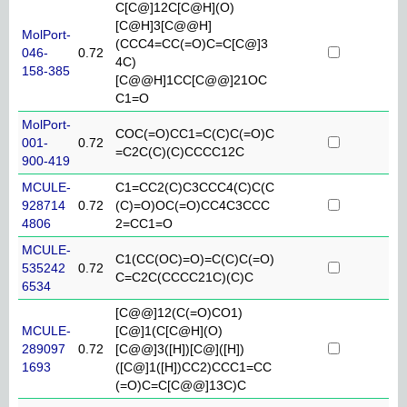
C[C@]12C[C@H](O)
[C@H]3[C@@H]
MolPort-
(CCC4=CC(=O)C=C[C@]3
046-
0.72
4C)
158-385
[C@@H]1CC[C@@]21OC
C1=O
MolPort-
COC(=O)CC1=C(C)C(=O)C
001-
0.72
=C2C(C)(C)CCCC12C
900-419
MCULE-
C1=CC2(C)C3CCC4(C)C(C
928714
0.72
(C)=O)OC(=O)CC4C3CCC
4806
2=CC1=O
MCULE-
C1(CC(OC)=O)=C(C)C(=O)
535242
0.72
C=C2C(CCCC21C)(C)C
6534
[C@@]12(C(=O)CO1)
MCULE-
[C@]1(C[C@H](O)
289097
0.72
[C@@]3([H])[C@]([H])
1693
([C@]1([H])CC2)CCC1=CC
(=O)C=C[C@@]13C)C