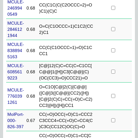
MCULE-
CC(C1C(C(C2OCCC=2)=O
246994
0.68
)C1)(C)C
0549
MCULE-
O=C(C1OCCC=1)C1C2(CC
284612
0.68
2)C1
1944
MCULE-
CC(C(C1OCCC=1)=O)C1C
838894
0.68
CC1
5163
MCULE-
[C@]12(C)C=CC(C=C1CC[
608561
0.68
C@@]1([H])C3[C@@](C)
9223
(OC(CC3)=O)CCC21)=O
O=C1O[C@]2(C)[C@@]
MCULE-
([C@]3([C@@](CC2)([H])
776039
0.68
[C@]2(C)C(=CC(=O)C=C2)
1261
CC3)[H])([H])CC1
MolPort-
CC(=O)OCC(=O)C1=CCC2
000-
0.67
C3CCC4=CC(=O)C=CC4(C
826-397
)C3C(CC12C)OC(C)=O
CC(=O)OCC(=O)C1=CC[C