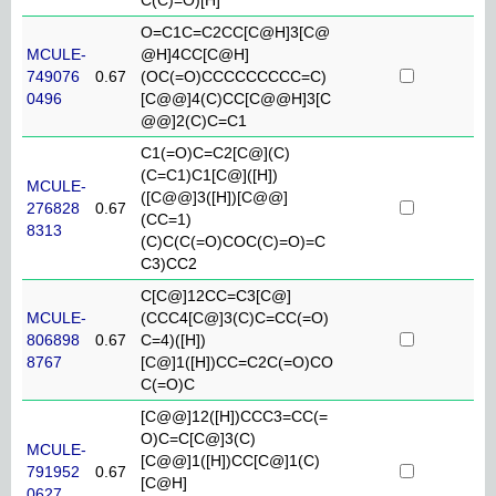
O=C1C=C2CC[C@H]3[C@
MCULE-
@H]4CC[C@H]
749076
0.67
(OC(=O)CCCCCCCCC=C)
0496
[C@@]4(C)CC[C@@H]3[C
@@]2(C)C=C1
C1(=O)C=C2[C@](C)
(C=C1)C1[C@]([H])
MCULE-
([C@@]3([H])[C@@]
276828
0.67
(CC=1)
8313
(C)C(C(=O)COC(C)=O)=C
C3)CC2
C[C@]12CC=C3[C@]
MCULE-
(CCC4[C@]3(C)C=CC(=O)
806898
0.67
C=4)([H])
8767
[C@]1([H])CC=C2C(=O)CO
C(=O)C
[C@@]12([H])CCC3=CC(=
O)C=C[C@]3(C)
MCULE-
[C@@]1([H])CC[C@]1(C)
791952
0.67
[C@H]
0627