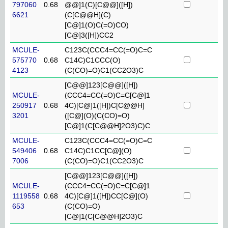
797060
0.68
@@]1(C)[C@@]([H])
6621
(C[C@@H](C)
[C@]1(O)C(=O)CO)
[C@]3([H])CC2
MCULE-
C123C(CCC4=CC(=O)C=C
575770
0.68
C14C)C1CCC(O)
4123
(C(CO)=O)C1(CC2O3)C
[C@@]123[C@@]([H])
MCULE-
(CCC4=CC(=O)C=C[C@]1
250917
0.68
4C)[C@]1([H])C[C@@H]
3201
([C@](O)(C(CO)=O)
[C@]1(C[C@@H]2O3)C)C
MCULE-
C123C(CCC4=CC(=O)C=C
549406
0.68
C14C)C1CC[C@](O)
7006
(C(CO)=O)C1(CC2O3)C
[C@@]123[C@@]([H])
MCULE-
(CCC4=CC(=O)C=C[C@]1
1119558
0.68
4C)[C@]1([H])CC[C@](O)
653
(C(CO)=O)
[C@]1(C[C@@H]2O3)C