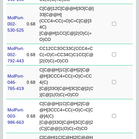
C[C@]12C[C@@H]3O[C@]
33[C@@H]
MolPort-
(CCC4=CC(=O)C=C[C@]3
002-
0.68
4C)
530-525
[C@@H]1CC[C@]2(O)C(=
O)CO
MolPort-
CC12CC3OC33C(CCC4=C
002-
0.68
C(=O)C=CC34C)C1CC[C@
792-443
]2(O)C(=O)CO
C[C@@H]1C[C@H]2[C@
MolPort-
@H]3CCC4=CC(=O)C=CC
046-
0.68
4(C)
765-419
[C@]33O[C@H]3C[C@]2(C
)[C@]1(O)C(=O)CO
C[C@@H]1C[C@H]2[C@
MolPort-
@H]3CCC4=CC(=O)C=C[C
003-
0.68
@]4(C)
986-663
[C@@]33O[C@H]3C[C@]2
(C)[C@@]1(O)C(=O)CO
C[C@H]1C[C@H]2[C@@H