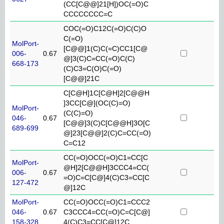
(CC[C@@]21[H])OC(=O)C
CCCCCCCC=C
COC(=O)C12C(=O)C(C)O
C(=O)
MolPort-
[C@@]1(C)C(=C)CC1[C@
006-
0.67
@]3(C)C=CC(=O)C(C)
668-173
(C)C3=C(O)C(=O)
[C@@]21C
C[C@H]1C[C@H]2[C@@H
]3CC[C@](OC(C)=O)
MolPort-
(C(C)=O)
046-
0.67
[C@@]3(C)C[C@@H]3O[C
689-699
@]23[C@@]2(C)C=CC(=O)
C=C12
CC(=O)OCC(=O)C1=CC[C
MolPort-
@H]2[C@@H]3CCC4=CC(
006-
0.67
=O)C=C[C@]4(C)C3=CC[C
127-472
@]12C
MolPort-
CC(=O)OCC(=O)C1=CCC2
046-
0.67
C3CCC4=CC(=O)C=C[C@]
158-328
4(C)C3=CC[C@]12C