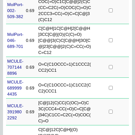
COC(=O)C1C[C@@]2(C)C
MolPort-
(CC=C2C(=O)COC(C)=O)C
002-
0.69
2CCC3=CC(=O)C=C[C@]3
509-382
(C)C12
C[C@H]1C[C@H]2[C@@H
MolPort-
]3CC[C@](O)(C(C)=O)
046-
0.69
[C@@]3(C)C[C@@H]3O[C
689-701
@]23[C@@]2(C)C=CC(=O)
C=C12
MCULE-
O=C(C1OCCC=1)C1CCC2(
707144
0.69
CC2)CC1
8896
MCULE-
O=C(C1OCCC=1)C1CC2(C
689999
0.69
C2)CCC1
4435
[C@]12(C)CC(C(OC)=O)C
MCULE-
3C(CCC4=CC(=O)C=C[C@
391980
0.69
]34C)C1CC=C2C(=O)COC(
2292
C)=O
C[C@]12C[C@H](O)