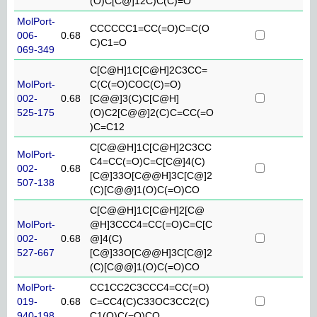
(O)C[C@]12C)C(C)=O
MolPort-
CCCCCC1=CC(=O)C=C(O
006-
0.68
C)C1=O
069-349
C[C@H]1C[C@H]2C3CC=
MolPort-
C(C(=O)COC(C)=O)
002-
0.68
[C@@]3(C)C[C@H]
525-175
(O)C2[C@@]2(C)C=CC(=O
)C=C12
C[C@@H]1C[C@H]2C3CC
MolPort-
C4=CC(=O)C=C[C@]4(C)
002-
0.68
[C@]33O[C@@H]3C[C@]2
507-138
(C)[C@@]1(O)C(=O)CO
C[C@@H]1C[C@H]2[C@
MolPort-
@H]3CCC4=CC(=O)C=C[C
002-
0.68
@]4(C)
527-667
[C@]33O[C@@H]3C[C@]2
(C)[C@@]1(O)C(=O)CO
MolPort-
CC1CC2C3CCC4=CC(=O)
019-
0.68
C=CC4(C)C33OC3CC2(C)
940-198
C1(O)C(=O)CO