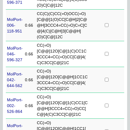
596-371
(O)C[C@]12C
CC(C)(C)CC(=O)OCC(=O)
MolPort-
[C@@]1(O)CC[C@H]2[C@
006-
0.66
@H]3CCC4=CC(=O)C=C[C
118-951
@]4(C)[C@H]3[C@@H]
(O)C[C@]12C
CC(=O)
MolPort-
[C@@]12O[C@]1(C)CC1C
046-
0.66
3CCC4=CC(=O)CC[C@]4(
596-327
C)C3CC[C@]21C
CC(=O)
MolPort-
[C@@]12O[C@@H]1CC1C
042-
0.66
3CCC4=CC(=O)CC[C@]4(
644-562
C)C3CC[C@]21C
CC(=O)
MolPort-
[C@@]12O[C@]1(C)CC1[C
002-
0.66
@@H]3CCC4=CC(=O)CC[
526-864
C@]4(C)C3CC[C@]21C
CC(=O)
MolPort-
[C@@]12O[C@@H]1CC1[