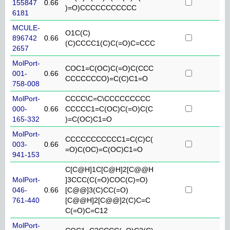
155847
0.66
)=O)CCCCCCCCCCC
6181
MCULE-
O1C(C)
896742
0.66
(C)CCCC1(C)C(=O)C=CCC
2657
MolPort-
COC1=C(OC)C(=O)C(CCC
001-
0.66
CCCCCCCO)=C(C)C1=O
758-008
MolPort-
CCCC\C=C\CCCCCCCCC
000-
0.66
CCCCC1=C(OC)C(=O)C(C
165-332
)=C(OC)C1=O
MolPort-
CCCCCCCCCCC1=C(C)C(
003-
0.66
=O)C(OC)=C(OC)C1=O
941-153
C[C@H]1C[C@H]2[C@@H
MolPort-
]3CCC(C(=O)COC(C)=O)
046-
0.66
[C@@]3(C)CC(=O)
761-440
[C@@H]2[C@@]2(C)C=C
C(=O)C=C12
MolPort-