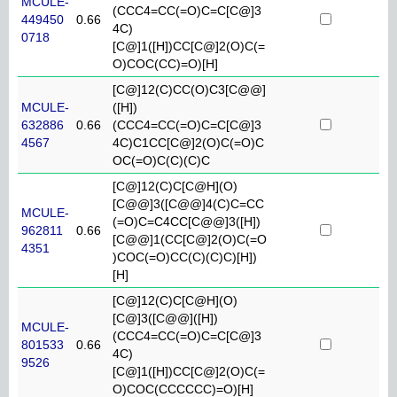
MCULE-
(CCC4=CC(=O)C=C[C@]3
449450
0.66
4C)
0718
[C@]1([H])CC[C@]2(O)C(=
O)COC(CC)=O)[H]
[C@]12(C)CC(O)C3[C@@]
MCULE-
([H])
632886
0.66
(CCC4=CC(=O)C=C[C@]3
4567
4C)C1CC[C@]2(O)C(=O)C
OC(=O)C(C)(C)C
[C@]12(C)C[C@H](O)
[C@@]3([C@@]4(C)C=CC
MCULE-
(=O)C=C4CC[C@@]3([H])
962811
0.66
[C@@]1(CC[C@]2(O)C(=O
4351
)COC(=O)CC(C)(C)C)[H])
[H]
[C@]12(C)C[C@H](O)
[C@]3([C@@]([H])
MCULE-
(CCC4=CC(=O)C=C[C@]3
801533
0.66
4C)
9526
[C@]1([H])CC[C@]2(O)C(=
O)COC(CCCCCC)=O)[H]