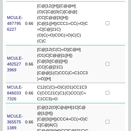
[C@]12([H])[C@@H]
(O)C[C@]3(C)[C@@]
MCULE-
(CC[C@@]3([H])
487795
0.66
[C@]1([H])CCC1=CC(=O)C
6227
=C[C@]21C)
(O)C(=O)COC(=O)C(C)
(C)C
[C@]12(C(C)=O)[C@H]
(O1)C[C@@]1([H])
MCULE-
[C@]3([C@]([H])
482527
0.66
(CC[C@]21C)
3969
[C@@]1(C)CCC(C=C1CC3
)=O)[H]
MCULE-
C12(C(C)=O)C(O1)CC1C3
846033
0.66
C(CCC21C)C1(C)CCC(C=
7326
C1CC3)=O
[C@]12(O[C@@H]1C[C@
@]1([H])
MCULE-
[C@]3([H])CCC4=CC(=O)C
365575
0.66
C[C@]4(C)
1389
[C@@]3([H])CC[C@]21C)C