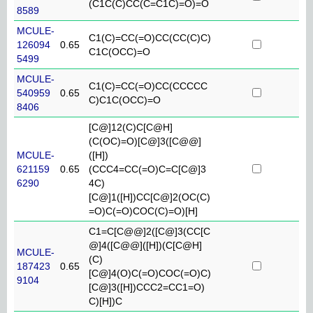
(C1C(C)CC(C=C1C)=O)=O
8589
MCULE-
C1(C)=CC(=O)CC(CC(C)C)
126094
0.65
C1C(OCC)=O
5499
MCULE-
C1(C)=CC(=O)CC(CCCCC
540959
0.65
C)C1C(OCC)=O
8406
[C@]12(C)C[C@H]
(C(OC)=O)[C@]3([C@@]
MCULE-
([H])
621159
0.65
(CCC4=CC(=O)C=C[C@]3
6290
4C)
[C@]1([H])CC[C@]2(OC(C)
=O)C(=O)COC(C)=O)[H]
C1=C[C@@]2([C@]3(CC[C
@]4([C@@]([H])(C[C@H]
MCULE-
(C)
187423
0.65
[C@]4(O)C(=O)COC(=O)C)
9104
[C@]3([H])CCC2=CC1=O)
C)[H])C