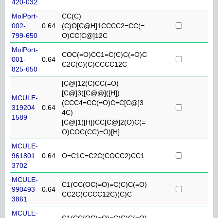
420-032
MolPort-
CC(C)
002-
0.64
(C)O[C@H]1CCCC2=CC(=
799-650
O)CC[C@]12C
MolPort-
COC(=O)CC1=C(C)C(=O)C
001-
0.64
C2C(C)(C)CCCC12C
825-650
[C@]12(C)CC(=O)
[C@]3([C@@]([H])
MCULE-
(CCC4=CC(=O)C=C[C@]3
319204
0.64
4C)
1589
[C@]1([H])CC[C@]2(O)C(=
O)COC(CC)=O)[H]
MCULE-
961801
0.64
O=C1C=C2C(COCC2)CC1
3702
MCULE-
C1(CC(OC)=O)=C(C)C(=O)
990493
0.64
CC2C(CCCC12C)(C)C
3861
MCULE-
C1(CC(OC)=O)=C(C)C(=O)