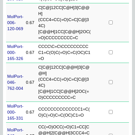
C[C@]12CC[C@H]3[C@@
H]
MolPort-
(CCC4=CC(=O)C=C[C@]3
006-
0.67
4C)
120-069
[C@@H]1CC[C@@H]2OC(
=O)CCCCCCCCC=C
MolPort-
CCCC\C=C\CCCCCCCCC
000-
0.67
C1=C(O)C(=O)C=C(OC)C1
165-326
=O
C[C@]12CC[C@@H]3[C@
@H]
MolPort-
(CCC4=CC(=O)C=C[C@]3
046-
0.67
4C)
762-004
[C@H]1CC[C@@H]2OC(=
O)CCCCCCCCC=C
MolPort-
CCCCCCCCCCCCCC1=C(
000-
0.67
O)C(=O)C=C(OC)C1=O
165-331
CC(=O)OCC(=O)C1=CC[C
MolPort-
@@H]2[C@@H]3CCC4=C