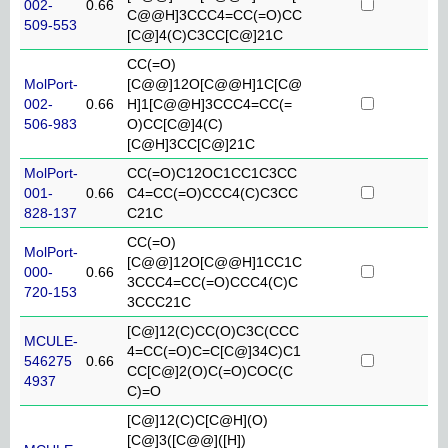
002-
0.66
C@@H]3CCC4=CC(=O)CC
509-553
[C@]4(C)C3CC[C@]21C
CC(=O)
MolPort-
[C@@]12O[C@@H]1C[C@
002-
0.66
H]1[C@@H]3CCC4=CC(=
506-983
O)CC[C@]4(C)
[C@H]3CC[C@]21C
MolPort-
CC(=O)C12OC1CC1C3CC
001-
0.66
C4=CC(=O)CCC4(C)C3CC
828-137
C21C
CC(=O)
MolPort-
[C@@]12O[C@@H]1CC1C
000-
0.66
3CCC4=CC(=O)CCC4(C)C
720-153
3CCC21C
[C@]12(C)CC(O)C3C(CCC
MCULE-
4=CC(=O)C=C[C@]34C)C1
546275
0.66
CC[C@]2(O)C(=O)COC(C
4937
C)=O
[C@]12(C)C[C@H](O)
[C@]3([C@@]([H])