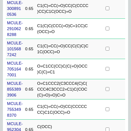
MCULE-
C1(C)=CC(=O)CC(C(CCCC
300891
0.65
)CC)C1C(OCC)=O
0536
MCULE-
C1(C)C(CCC(=O)C=1CC)C
291062
0.65
(OCC)=O
8288
MCULE-
C1(C)=CC(=O)CC(C(C)C)C
101568
0.65
1C(OCC)=O
7242
MCULE-
O=C1CC(CC)C(C(=O)OCC
705164
0.65
)C(C)=C1
7001
MCULE-
O=C1CCC2(C3CCC4(C)C(
855389
0.65
CCC4C3CCC2=C1)C(COC
3906
(C)=O)=O)C=O
MCULE-
C1(C)=CC(=O)CC(CCCCC
755349
0.65
CC)C1C(OCC)=O
8370
MCULE-
C(OCC)
952304
0.65