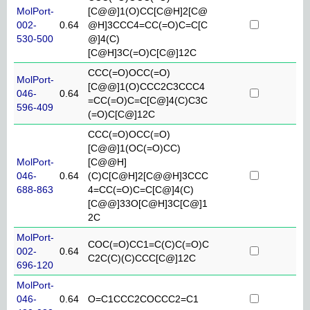
MolPort-
[C@@]1(O)CC[C@H]2[C@
002-
0.64
@H]3CCC4=CC(=O)C=C[C
530-500
@]4(C)
[C@H]3C(=O)C[C@]12C
CCC(=O)OCC(=O)
MolPort-
[C@@]1(O)CCC2C3CCC4
046-
0.64
=CC(=O)C=C[C@]4(C)C3C
596-409
(=O)C[C@]12C
CCC(=O)OCC(=O)
[C@@]1(OC(=O)CC)
MolPort-
[C@@H]
046-
0.64
(C)C[C@H]2[C@@H]3CCC
688-863
4=CC(=O)C=C[C@]4(C)
[C@@]33O[C@H]3C[C@]1
2C
MolPort-
COC(=O)CC1=C(C)C(=O)C
002-
0.64
C2C(C)(C)CCC[C@]12C
696-120
MolPort-
046-
0.64
O=C1CCC2COCCC2=C1