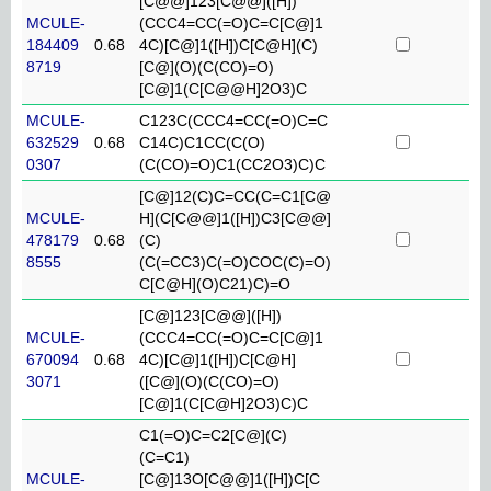
[C@@]123[C@@]([H])
MCULE-
(CCC4=CC(=O)C=C[C@]1
184409
0.68
4C)[C@]1([H])C[C@H](C)
8719
[C@](O)(C(CO)=O)
[C@]1(C[C@@H]2O3)C
MCULE-
C123C(CCC4=CC(=O)C=C
632529
0.68
C14C)C1CC(C(O)
0307
(C(CO)=O)C1(CC2O3)C)C
[C@]12(C)C=CC(C=C1[C@
MCULE-
H](C[C@@]1([H])C3[C@@]
478179
0.68
(C)
8555
(C(=CC3)C(=O)COC(C)=O)
C[C@H](O)C21)C)=O
[C@]123[C@@]([H])
MCULE-
(CCC4=CC(=O)C=C[C@]1
670094
0.68
4C)[C@]1([H])C[C@H]
3071
([C@](O)(C(CO)=O)
[C@]1(C[C@H]2O3)C)C
C1(=O)C=C2[C@](C)
(C=C1)
MCULE-
[C@]13O[C@@]1([H])C[C