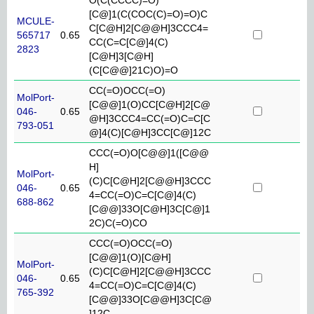
[C@]1(C(COC(C)=O)=O)C
MCULE-
C[C@H]2[C@@H]3CCC4=
565717
0.65
CC(C=C[C@]4(C)
2823
[C@H]3[C@H]
(C[C@@]21C)O)=O
CC(=O)OCC(=O)
MolPort-
[C@@]1(O)CC[C@H]2[C@
046-
0.65
@H]3CCC4=CC(=O)C=C[C
793-051
@]4(C)[C@H]3CC[C@]12C
CCC(=O)O[C@@]1([C@@
H]
MolPort-
(C)C[C@H]2[C@@H]3CCC
046-
0.65
4=CC(=O)C=C[C@]4(C)
688-862
[C@@]33O[C@H]3C[C@]1
2C)C(=O)CO
CCC(=O)OCC(=O)
[C@@]1(O)[C@H]
MolPort-
(C)C[C@H]2[C@@H]3CCC
046-
0.65
4=CC(=O)C=C[C@]4(C)
765-392
[C@@]33O[C@@H]3C[C@
]12C