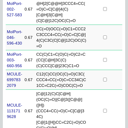
MolPort-
@H]2[C@@H]3CCC4=CC(
002-
0.67
=O)C=C[C@]4(C)
527-583
[C@H]3[C@H]
(C[C@]12C)OC(C)=O
CC(=O)OCC(=O)C1=CCC2
MolPort-
C3CCC4=CC(=O)C=C[C@]
046-
0.67
4(C)C3C(C[C@]12C)OC(C)
596-430
=O
MolPort-
CC(C)C1=C(O)C(=O)C2=C
003-
0.67
(CC[C@H]3C(C)
660-956
(C)CCC[C@]23C)C1=O
MCULE-
C12(C)CC(OC(C)=O)C3C(
699783
0.67
CCC4=CC(=O)C=CC34C)C
2079
1CC=C2C(=O)COC(C)=O
[C@]12(C)C[C@H]
(OC(C)=O)[C@]3([C@@]
MCULE-
([H])
113171
0.67
(CCC4=CC(=O)C=C[C@]3
9628
4C)
[C@]1([H])CC=C2C(=O)CO
C(C)=O)[H]