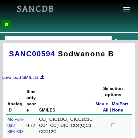
SANCDB
Toggl
navig
SANC00594
Sodwanone B
Download SMILES
Selection
Simil
options
arity
Analog
scor
Mcule
|
MolPort
|
ID
e
SMILES
All
|
None
MolPort-
CC(=O)C1OC(=O)CC2C3C
038-
0.72
CC4=CC(=O)C=CC4(C)C3
386-633
CCC12C