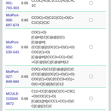
CCOC(=O)C1CCC(=O)C=C
001-
0.65
1C
793-303
MolPort-
CCOC(=O)C1C(CC(=O)C=
000-
0.65
C1C)C(C)C
697-674
COC(=O)
[C@H]1C[C@@]2(C)
MolPort-
[C@@H]
002-
0.65
(CC[C@]2(OC(C)=O)C(=O)
530-543
COC(C)=O)
[C@@H]2CCC3=CC(=O)C
=C[C@]3(C)[C@@H]12
COC(=O)C1C[C@@]2(C)C
MolPort-
(CC[C@]2(OC(C)=O)C(=O)
027-
0.65
COC(C)=O)C2CCC3=CC(=
849-684
O)C=C[C@]3(C)C12
C12=CC[C@]3(C(CC=C3C(
MCULE-
=O)COC(C)=O)
215044
0.65
[C@]1([H])CCC1=CC(=O)C
4872
C[C@]21C)C