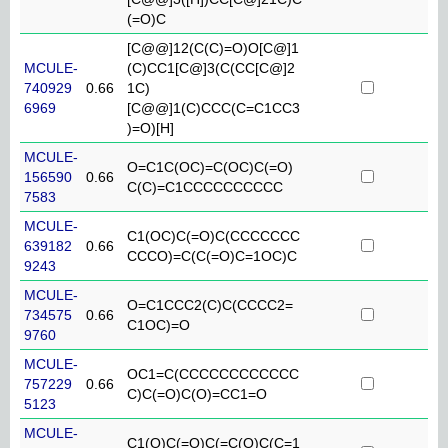
(=O)C
[C@@]12(C(C)=O)O[C@]1
MCULE-
(C)CC1[C@]3(C(CC[C@]2
740929
0.66
1C)
6969
[C@@]1(C)CCC(C=C1CC3
)=O)[H]
MCULE-
O=C1C(OC)=C(OC)C(=O)
156590
0.66
C(C)=C1CCCCCCCCCC
7583
MCULE-
C1(OC)C(=O)C(CCCCCCC
639182
0.66
CCCO)=C(C(=O)C=1OC)C
9243
MCULE-
O=C1CCC2(C)C(CCCC2=
734575
0.66
C1OC)=O
9760
MCULE-
OC1=C(CCCCCCCCCCCC
757229
0.66
C)C(=O)C(O)=CC1=O
5123
MCULE-
C1(O)C(=O)C(=C(O)C(C=1