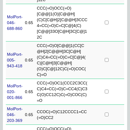
CCC(=O)OCC(=O)
[C@@]1(O)[C@@H]
MolPort-
(C)C[C@H]2[C@@H]3CCC
046-
0.65
4=CC(=O)C=C[C@]4(C)
688-860
[C@@]33O[C@H]3C[C@]1
2C
CCC(=O)O[C@@]1(CC[C
@H]2[C@@H]3C[C@H]
MolPort-
(C)C4=CC(=O)C=C[C@]4(
005-
0.65
C)[C@H]3[C@@H]
943-418
(O)C[C@]12C)C(=O)COC(
C)=O
CCC(=O)OC1(CCC2C3CC(
MolPort-
C)C4=CC(=O)C=CC4(C)C3
020-
0.65
C(O)CC12C)C(=O)COC(C)
001-866
=O
MolPort-
CCOC(=O)C12CCCC1=CC
046-
0.65
(=O)CC2
203-369
CCC(=O)OCC(=O)