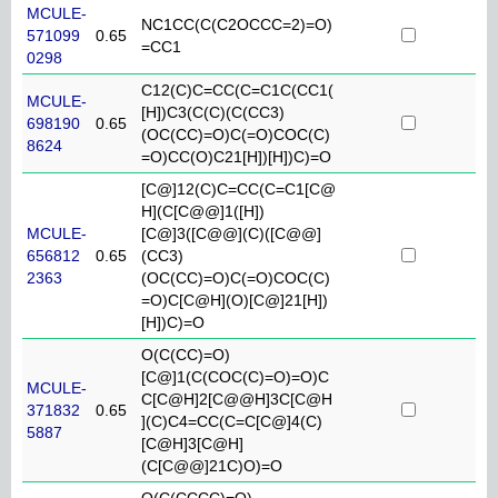
MCULE-
NC1CC(C(C2OCCC=2)=O)
571099
0.65
=CC1
0298
C12(C)C=CC(C=C1C(CC1(
MCULE-
[H])C3(C(C)(C(CC3)
698190
0.65
(OC(CC)=O)C(=O)COC(C)
8624
=O)CC(O)C21[H])[H])C)=O
[C@]12(C)C=CC(C=C1[C@
H](C[C@@]1([H])
MCULE-
[C@]3([C@@](C)([C@@]
656812
0.65
(CC3)
2363
(OC(CC)=O)C(=O)COC(C)
=O)C[C@H](O)[C@]21[H])
[H])C)=O
O(C(CC)=O)
[C@]1(C(COC(C)=O)=O)C
MCULE-
C[C@H]2[C@@H]3C[C@H
371832
0.65
](C)C4=CC(C=C[C@]4(C)
5887
[C@H]3[C@H]
(C[C@@]21C)O)=O
O(C(CCCC)=O)