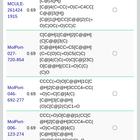
[C@]3([H])
MCULE-
[C@]4(C=CC(=O)C=C4CC[
261424
0.69
C@@]3([H])
1915
[C@]1([H])CC[C@@]2(C(=
O)C)OC(=O)CC)C
C[C@H]1[C@H]2[C@@H]
(C[C@@]3(C)
MolPort-
[C@@H]4CC=C5[C@@H]
027-
0.69
(C=C(O)C(=O)C5(C)C)
720-854
[C@]4(C)C(=O)C[C@]23C)
O[C@@H](CC1=O)C(C)
(C)O
CCCC(=O)O[C@@H]1C[C
MolPort-
@H]2[C@@H]3CCC4=CC(
046-
0.69
=O)C=C[C@]4(C)
692-277
[C@H]3[C@@H]
(O)C[C@]2(C)C1=O
CCC(=O)O[C@@]1(CC[C
MolPort-
@H]2[C@@H]3CCC4=CC(
006-
0.69
=O)C=C[C@]4(C)
123-274
[C@H]3[C@@H]