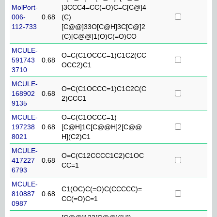
MolPort-
]3CCC4=CC(=O)C=C[C@]4
006-
0.68
(C)
112-733
[C@@]33O[C@H]3C[C@]2
(C)[C@@]1(O)C(=O)CO
MCULE-
O=C(C1OCCC=1)C1C2(CC
591743
0.68
OCC2)C1
3710
MCULE-
O=C(C1OCCC=1)C1C2C(C
168902
0.68
2)CCC1
9135
MCULE-
O=C(C1OCCC=1)
197238
0.68
[C@H]1C[C@@H]2[C@@
8021
H](C2)C1
MCULE-
O=C(C12CCCC1C2)C1OC
417227
0.68
CC=1
6793
MCULE-
C1(OC)C(=O)C(CCCCC)=
810887
0.68
CC(=O)C=1
0987