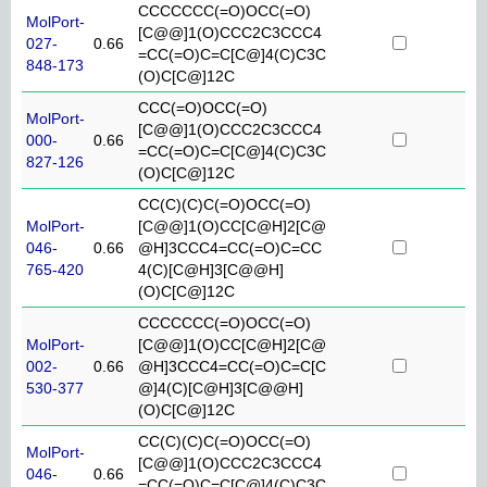
CCCCCCC(=O)OCC(=O)
MolPort-
[C@@]1(O)CCC2C3CCC4
027-
0.66
=CC(=O)C=C[C@]4(C)C3C
848-173
(O)C[C@]12C
CCC(=O)OCC(=O)
MolPort-
[C@@]1(O)CCC2C3CCC4
000-
0.66
=CC(=O)C=C[C@]4(C)C3C
827-126
(O)C[C@]12C
CC(C)(C)C(=O)OCC(=O)
MolPort-
[C@@]1(O)CC[C@H]2[C@
046-
0.66
@H]3CCC4=CC(=O)C=CC
765-420
4(C)[C@H]3[C@@H]
(O)C[C@]12C
CCCCCCC(=O)OCC(=O)
MolPort-
[C@@]1(O)CC[C@H]2[C@
002-
0.66
@H]3CCC4=CC(=O)C=C[C
530-377
@]4(C)[C@H]3[C@@H]
(O)C[C@]12C
CC(C)(C)C(=O)OCC(=O)
MolPort-
[C@@]1(O)CCC2C3CCC4
046-
0.66
=CC(=O)C=C[C@]4(C)C3C