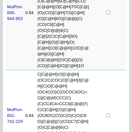
(O[C@@H]6O[C@H](CO)
MolPort-
[C@@H](O[C@H]7OC[C@]
005-
0.84
(O)(CO)[C@H]7O)[C@H]
944-953
(O)[C@H]6O)[C@@](C)
(CO)C5[C@H]
(O)C[C@@]4(C)
[C@]2(C)C[C@H]3O)
[C@H](O)[C@H](O)
[C@H]1O[C@@H]1OC[C@
@H](O)[C@H]
(O[C@@H]2OC[C@](O)
(CO)[C@H]2O)[C@H]1O
C[C@@H]1O[C@@H]
(OC2C(COC(O[C@H]3[C@
H](C)O[C@@H]
(OC4C(O)C(O)COC4OC(=
O)[C@]45CCC(C)
(C)CC4C4=CCC6[C@@]7(
MolPort-
C)C[C@H](O)[C@H]
001-
0.84
(OC8OC(CO)C(O)C(O)C8
742-229
O)[C@@](C)(CO)C7[C@H]
(O)C[C@@]6(C)