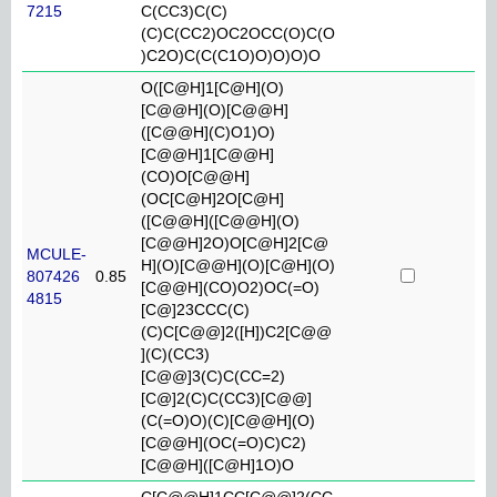
7215
C(CC3)C(C)
(C)C(CC2)OC2OCC(O)C(O
)C2O)C(C(C1O)O)O)O)O
O([C@H]1[C@H](O)
[C@@H](O)[C@@H]
([C@@H](C)O1)O)
[C@@H]1[C@@H]
(CO)O[C@@H]
(OC[C@H]2O[C@H]
([C@@H]([C@@H](O)
[C@@H]2O)O[C@H]2[C@
MCULE-
H](O)[C@@H](O)[C@H](O)
807426
0.85
[C@@H](CO)O2)OC(=O)
4815
[C@]23CCC(C)
(C)C[C@@]2([H])C2[C@@
](C)(CC3)
[C@@]3(C)C(CC=2)
[C@]2(C)C(CC3)[C@@]
(C(=O)O)(C)[C@@H](O)
[C@@H](OC(=O)C)C2)
[C@@H]([C@H]1O)O
C[C@@H]1CC[C@@]2(CC