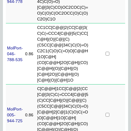
944-778
4C)C(O)=O)
[C@]3(C)CO)OC2COC(C)=
O)C(O)C(OC2OCC(O)C(O)
C2O)C1O
CC1CC[C@@]2(CC[C@]3(
C)C(=CCC4[C@@]5(C)CC[
C@H](O)[C@](C)
(C5CC[C@@]34C)C(O)=O)
MolPort-
C2C1(C)O)C(=O)O[C@@H
046-
0.86
]1O[C@H]
788-535
(CO[C@@H]2O[C@H](CO)
[C@@H](O)[C@H](O)
[C@H]2O)[C@@H](O)
[C@H](O)[C@H]1O
C[C@@H]1CC[C@@]2(CC
[C@]3(C)C(=CCC4[C@@]5
(C)CC[C@H](O)[C@@](C)
(C5CC[C@@]34C)C(O)=O)
MolPort-
[C@@H]2[C@]1(C)O)C(=O
005-
0.86
)O[C@@H]1O[C@H]
944-725
(CO[C@@H]2O[C@H](CO)
[C@@H](O)[C@H](O)