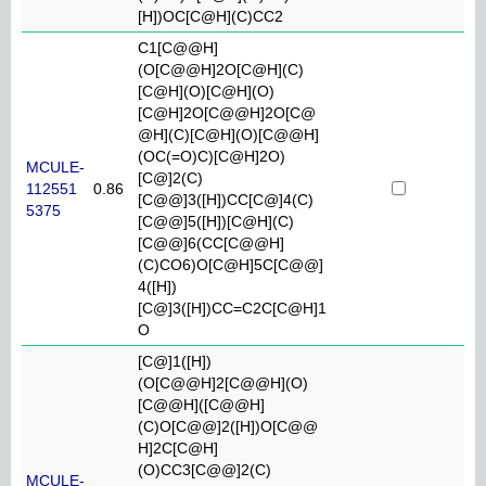
[H])OC[C@H](C)CC2
C1[C@@H]
(O[C@@H]2O[C@H](C)
[C@H](O)[C@H](O)
[C@H]2O[C@@H]2O[C@
@H](C)[C@H](O)[C@@H]
(OC(=O)C)[C@H]2O)
MCULE-
[C@]2(C)
112551
0.86
[C@@]3([H])CC[C@]4(C)
5375
[C@@]5([H])[C@H](C)
[C@@]6(CC[C@@H]
(C)CO6)O[C@H]5C[C@@]
4([H])
[C@]3([H])CC=C2C[C@H]1
O
[C@]1([H])
(O[C@@H]2[C@@H](O)
[C@@H]([C@@H]
(C)O[C@@]2([H])O[C@@
H]2C[C@H]
(O)CC3[C@@]2(C)
MCULE-