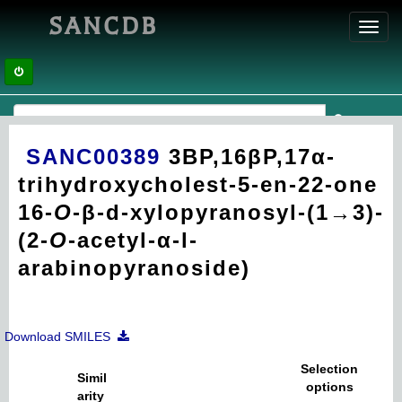
SANCDB
Toggl
navig
SANC00389
3ΒP,16βP,17α-
trihydroxycholest-5-en-22-one
16-
O
-β-d-xylopyranosyl-(1→3)-
(2-
O
-acetyl-α-l-
arabinopyranoside)
Download SMILES
Selection
Simil
options
arity