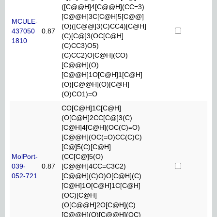
([C@@H]4[C@@H](CC=3)
[C@@H]3C[C@H]5[C@@]
MCULE-
(O)([C@@]3(C)CC4)[C@H]
437050
0.87
(C)[C@]3(OC[C@H]
1810
(C)CC3)O5)
(C)CC2)O[C@H](CO)
[C@@H](O)
[C@@H]1O[C@H]1[C@H]
(O)[C@@H](O)[C@H]
(O)CO1)=O
CO[C@H]1C[C@H]
(O[C@H]2CC[C@]3(C)
[C@H]4[C@H](OC(C)=O)
[C@@H](OC(=O)CC(C)C)
[C@]5(C)[C@H]
MolPort-
(CC[C@]5(O)
039-
0.87
[C@@H]4CC=C3C2)
052-721
[C@@H](C)O)O[C@H](C)
[C@H]1O[C@H]1C[C@H]
(OC)[C@H]
(O[C@@H]2O[C@H](C)
[C@@H](O)[C@@H](OC)