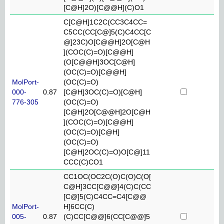
[C@H]2O)[C@@H](C)O1
C[C@H]1C2C(CC3C4CC=
C5CC(CC[C@]5(C)C4CC[C
@]23C)O[C@@H]2O[C@H
](COC(C)=O)[C@@H]
(O[C@@H]3OC[C@H]
(OC(C)=O)[C@@H]
MolPort-
(OC(C)=O)
000-
0.87
[C@H]3OC(C)=O)[C@H]
776-305
(OC(C)=O)
[C@H]2O[C@@H]2O[C@H
](COC(C)=O)[C@@H]
(OC(C)=O)[C@H]
(OC(C)=O)
[C@H]2OC(C)=O)O[C@]11
CCC(C)CO1
CC1OC(OC2C(O)C(O)C(O[
C@H]3CC[C@@]4(C)C(CC
[C@]5(C)C4CC=C4[C@@
MolPort-
H]6CC(C)
005-
0.87
(C)CC[C@@]6(CC[C@@]5