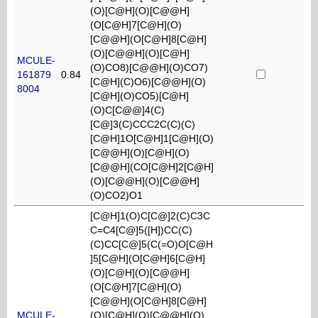
(O)[C@H](O)[C@@H]
(O[C@H]7[C@H](O)
[C@@H](O[C@H]8[C@H]
(O)[C@@H](O)[C@H]
MCULE-
(O)CO8)[C@@H](O)CO7)
161879
0.84
[C@H](C)O6)[C@@H](O)
8004
[C@H](O)CO5)[C@H]
(O)C[C@@]4(C)
[C@]3(C)CCC2C(C)(C)
[C@H]1O[C@H]1[C@H](O)
[C@@H](O)[C@H](O)
[C@@H](CO[C@H]2[C@H]
(O)[C@@H](O)[C@@H]
(O)CO2)O1
[C@H]1(O)C[C@]2(C)C3C
C=C4[C@]5([H])CC(C)
(C)CC[C@]5(C(=O)O[C@H
]5[C@H](O[C@H]6[C@H]
(O)[C@H](O)[C@@H]
(O[C@H]7[C@H](O)
[C@@H](O[C@H]8[C@H]
MCULE-
(O)[C@H](O)[C@@H](O)