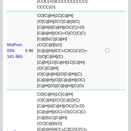
(COC(=O)CCCCCCCCCCC
CCCC)O1
CO[C@H]1C[C@H]
(O[C@H]2CC[C@]3(C)
[C@H]4[C@H](OC(C)=O)
[C@@H](OC(=O)CC(C)C)
[C@]5(C)[C@H]
MolPort-
(CC[C@]5(O)
039-
0.90
[C@@H]4CC=C3C2)C(C)=
141-965
O)O[C@H](C)
[C@H]1O[C@H]1C[C@H]
(OC)[C@H]
(O[C@@H]2O[C@H](C)
[C@@H](O)[C@@H](OC)
[C@H]2O)[C@@H](C)O1
CO[C@H]1C[C@H]
(O[C@H]2CC[C@]3(C)
[C@H]4[C@H](OC(C)=O)
[C@@H](OC(=O)CC(C)C)
[C@]5(C)[C@H]
(CC[C@]5(O)
[C@@H]4CC=C3C2)C(C)=