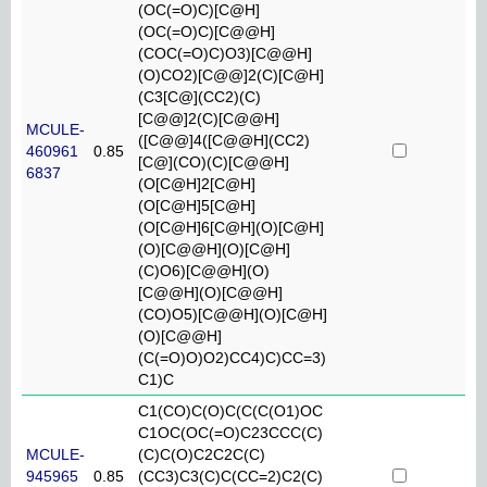
(OC(=O)C)[C@H]
(OC(=O)C)[C@@H]
(COC(=O)C)O3)[C@@H]
(O)CO2)[C@@]2(C)[C@H]
(C3[C@](CC2)(C)
[C@@]2(C)[C@@H]
MCULE-
([C@@]4([C@@H](CC2)
460961
0.85
[C@](CO)(C)[C@@H]
6837
(O[C@H]2[C@H]
(O[C@H]5[C@H]
(O[C@H]6[C@H](O)[C@H]
(O)[C@@H](O)[C@H]
(C)O6)[C@@H](O)
[C@@H](O)[C@@H]
(CO)O5)[C@@H](O)[C@H]
(O)[C@@H]
(C(=O)O)O2)CC4)C)CC=3)
C1)C
C1(CO)C(O)C(C(C(O1)OC
C1OC(OC(=O)C23CCC(C)
MCULE-
(C)C(O)C2C2C(C)
945965
0.85
(CC3)C3(C)C(CC=2)C2(C)