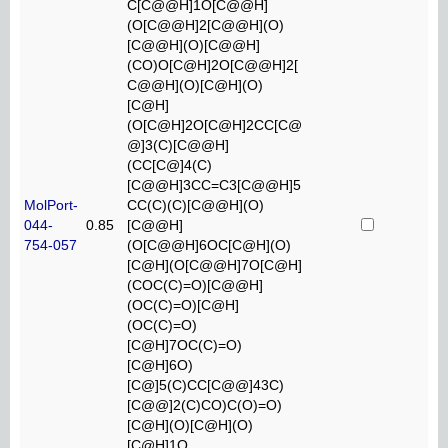
C[C@@H]1O[C@@H]
(O[C@@H]2[C@@H](O)
[C@@H](O)[C@@H]
(CO)O[C@H]2O[C@@H]2[
C@@H](O)[C@H](O)
[C@H]
(O[C@H]2O[C@H]2CC[C@
@]3(C)[C@@H]
(CC[C@]4(C)
[C@@H]3CC=C3[C@@H]5
MolPort-
CC(C)(C)[C@@H](O)
044-
0.85
[C@@H]
754-057
(O[C@@H]6OC[C@H](O)
[C@H](O[C@@H]7O[C@H]
(COC(C)=O)[C@@H]
(OC(C)=O)[C@H]
(OC(C)=O)
[C@H]7OC(C)=O)
[C@H]6O)
[C@]5(C)CC[C@@]43C)
[C@@]2(C)CO)C(O)=O)
[C@H](O)[C@H](O)
[C@H]1O