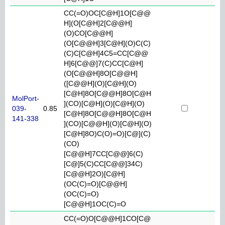
CC(=O)OC[C@H]1O[C@@
H](O[C@H]2[C@@H]
(O)CO[C@@H]
(O[C@@H]3[C@H](O)C(C)
(C)C[C@H]4C5=CC[C@@
H]6[C@@]7(C)CC[C@H]
(O[C@@H]8O[C@@H]
([C@@H](O)[C@H](O)
[C@H]8O[C@@H]8O[C@H
MolPort-
](CO)[C@H](O)[C@H](O)
039-
0.85
[C@H]8O[C@@H]8O[C@H
141-338
](CO)[C@@H](O)[C@H](O)
[C@H]8O)C(O)=O)[C@](C)
(CO)
[C@@H]7CC[C@@]6(C)
[C@]5(C)CC[C@@]34C)
[C@@H]2O)[C@H]
(OC(C)=O)[C@@H]
(OC(C)=O)
[C@@H]1OC(C)=O
CC(=O)O[C@@H]1CO[C@