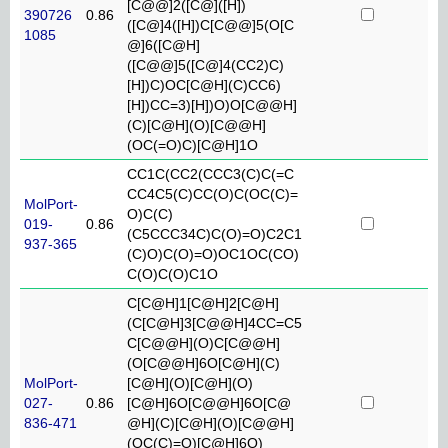
[C@@]2([C@]([H])
390726
0.86
([C@]4([H])C[C@@]5(O[C
1085
@]6([C@H]
([C@@]5([C@]4(CC2)C)
[H])C)OC[C@H](C)CC6)
[H])CC=3)[H])O)O[C@@H]
(C)[C@H](O)[C@@H]
(OC(=O)C)[C@H]1O
CC1C(CC2(CCC3(C)C(=C
CC4C5(C)CC(O)C(OC(C)=
MolPort-
O)C(C)
019-
0.86
(C5CCC34C)C(O)=O)C2C1
937-365
(C)O)C(O)=O)OC1OC(CO)
C(O)C(O)C1O
C[C@H]1[C@H]2[C@H]
(C[C@H]3[C@@H]4CC=C5
C[C@@H](O)C[C@@H]
(O[C@@H]6O[C@H](C)
MolPort-
[C@H](O)[C@H](O)
027-
0.86
[C@H]6O[C@@H]6O[C@
836-471
@H](C)[C@H](O)[C@@H]
(OC(C)=O)[C@H]6O)