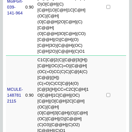
MolPort-
O)O[C@H](C)
039-
0.90
[C@H]1O[C@H]1C[C@H]
141-964
(OC)[C@H]
(O[C@@H]2O[C@H](C)
[C@@H]
(O[C@@H]3O[C@H](CO)
[C@@H](O)[C@H](O)
[C@H]3O)[C@@H](OC)
[C@H]2O)[C@@H](C)O1
C1C[C@]2(C)[C@@]3([H])
[C@H](OC(C)=O)[C@@H]
(OC(=O)CC(C)C)[C@]4(C)
[C@@]([H])
(C(=O)C)CC[C@]4(O)
MCULE-
[C@]3([H])CC=C2C[C@H]1
148781
0.90
O[C@H]1C[C@H](OC)
2115
[C@H](O[C@H]2C[C@H]
(OC)[C@H]
(O[C@H]3[C@H](O)[C@H]
(OC)[C@H](O)[C@@H]
(C)O3)[C@@H](C)O2)
[C@@H](C)O1