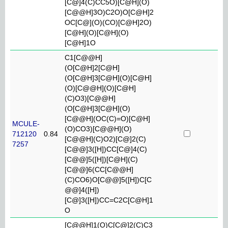
[C@]4(C)CC5O)[C@H](O)
[C@@H]3O)C2O)O[C@H]2
OC[C@](O)(CO)[C@H]2O)
[C@H](O)[C@H](O)
[C@H]1O
C1[C@@H]
(O[C@H]2[C@H]
(O[C@H]3[C@H](O)[C@H]
(O)[C@@H](O)[C@H]
(C)O3)[C@@H]
(O[C@H]3[C@H](O)
[C@@H](OC(C)=O)[C@H]
MCULE-
(O)CO3)[C@@H](O)
712120
0.84
[C@@H](C)O2)[C@]2(C)
7257
[C@@]3([H])CC[C@]4(C)
[C@@]5([H])[C@H](C)
[C@@]6(CC[C@@H]
(C)CO6)O[C@@]5([H])C[C
@@]4([H])
[C@]3([H])CC=C2C[C@H]1
O
[C@@H]1(O)C[C@]2(C)C3