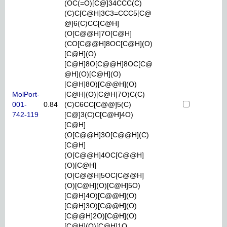
(OC(=O)[C@]34CCC(C)
(C)C[C@H]3C3=CCC5[C@
@]6(C)CC[C@H]
(O[C@@H]7O[C@H]
(CO[C@@H]8OC[C@H](O)
[C@H](O)
[C@H]8O[C@@H]8OC[C@
@H](O)[C@H](O)
[C@H]8O)[C@@H](O)
MolPort-
[C@H](O)[C@H]7O)C(C)
001-
0.84
(C)C6CC[C@@]5(C)
742-119
[C@]3(C)C[C@H]4O)
[C@H]
(O[C@@H]3O[C@@H](C)
[C@H]
(O[C@@H]4OC[C@@H]
(O)[C@H]
(O[C@@H]5OC[C@@H]
(O)[C@H](O)[C@H]5O)
[C@H]4O)[C@@H](O)
[C@H]3O)[C@@H](O)
[C@@H]2O)[C@H](O)
[C@H](O)[C@H]1O