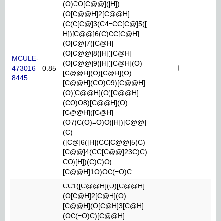
(O)CO[C@@]([H])
(O[C@@H]2[C@@H]
(C(C[C@]3(C4=CC[C@]5([
H])[C@@]6(C)CC[C@H]
(O[C@]7([C@H]
(O[C@@]8([H])[C@H]
MCULE-
(O[C@@]9([H])[C@H](O)
473016
0.85
[C@@H](O)[C@H](O)
8445
[C@@H](CO)O9)[C@@H]
(O)[C@@H](O)[C@@H]
(CO)O8)[C@@H](O)
[C@@H]([C@H]
(O7)C(O)=O)O)[H])[C@@]
(C)
([C@]6([H])CC[C@@]5(C)
[C@@]4(CC[C@@]23C)C)
CO)[H])(C)C)O)
[C@@H]1O)OC(=O)C
CC1([C@@H](O)[C@@H]
(O[C@H]2[C@H](O)
[C@@H](O[C@H]3[C@H]
(OC(=O)C)[C@@H]