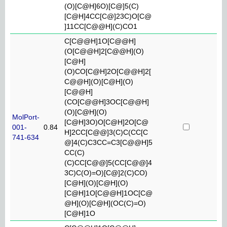
(O)[C@H]6O)[C@]5(C)
[C@H]4CC[C@]23C)O[C@
]11CC[C@@H](C)CO1
C[C@@H]1O[C@@H]
(O[C@@H]2[C@@H](O)
[C@H]
(O)CO[C@H]2O[C@@H]2[
C@@H](O)[C@H](O)
[C@@H]
(CO[C@@H]3OC[C@@H]
(O)[C@H](O)
MolPort-
[C@H]3O)O[C@H]2O[C@
001-
0.84
H]2CC[C@@]3(C)C(CC[C
741-634
@]4(C)C3CC=C3[C@@H]5
CC(C)
(C)CC[C@@]5(CC[C@@]4
3C)C(O)=O)[C@]2(C)CO)
[C@H](O)[C@H](O)
[C@H]1O[C@@H]1OC[C@
@H](O)[C@H](OC(C)=O)
[C@H]1O