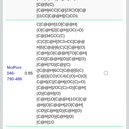
[C@]5(C)
[C@H]4CC[C@]23C)O[C@
]11CC[C@@H](C)CO1
C[C@@H]1O[C@@H]
(O[C@H]2[C@H](OC(=O)
[C@]34CCC(C)
(C)C[C@H]3C3=CC[C@@
H]5[C@@]6(C)C[C@H](O)
[C@H](O[C@@H]7O[C@H]
(CO)[C@@H](O)[C@H](O)
[C@H]7O)[C@](C)
MolPort-
([C@@H]6CC[C@@]5(C)
046-
0.85
[C@]3(CO)CC4)C(O)=O)O[
790-486
C@H](C)[C@H](OC(C)=O)
[C@@H]2OC(C)=O)[C@H]
(O)[C@H](O)
[C@H]1O[C@@H]1OC[C@
@H](O[C@@H]2O[C@H]
(CO)[C@H](O)[C@H](O)
[C@H]2O)[C@H](O)
[C@H]1O