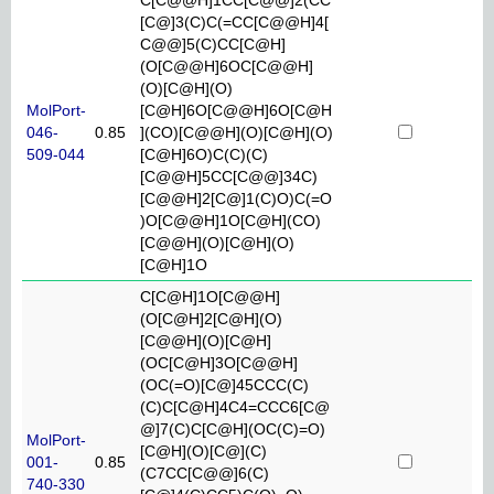
[C@]3(C)C(=CC[C@@H]4[
C@@]5(C)CC[C@H]
(O[C@@H]6OC[C@@H]
(O)[C@H](O)
MolPort-
[C@H]6O[C@@H]6O[C@H
046-
0.85
](CO)[C@@H](O)[C@H](O)
509-044
[C@H]6O)C(C)(C)
[C@@H]5CC[C@@]34C)
[C@@H]2[C@]1(C)O)C(=O
)O[C@@H]1O[C@H](CO)
[C@@H](O)[C@H](O)
[C@H]1O
C[C@H]1O[C@@H]
(O[C@H]2[C@H](O)
[C@@H](O)[C@H]
(OC[C@H]3O[C@@H]
(OC(=O)[C@]45CCC(C)
(C)C[C@H]4C4=CCC6[C@
@]7(C)C[C@H](OC(C)=O)
MolPort-
[C@H](O)[C@](C)
001-
0.85
(C7CC[C@@]6(C)
740-330