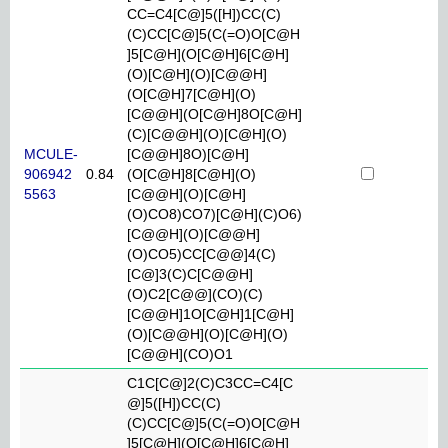
CC=C4[C@]5([H])CC(C)
(C)CC[C@]5(C(=O)O[C@H
]5[C@H](O[C@H]6[C@H]
(O)[C@H](O)[C@@H]
(O[C@H]7[C@H](O)
[C@@H](O[C@H]8O[C@H]
(C)[C@@H](O)[C@H](O)
MCULE-
[C@@H]8O)[C@H]
906942
0.84
(O[C@H]8[C@H](O)
5563
[C@@H](O)[C@H]
(O)CO8)CO7)[C@H](C)O6)
[C@@H](O)[C@@H]
(O)CO5)CC[C@@]4(C)
[C@]3(C)C[C@@H]
(O)C2[C@@](CO)(C)
[C@@H]1O[C@H]1[C@H]
(O)[C@@H](O)[C@H](O)
[C@@H](CO)O1
C1C[C@]2(C)C3CC=C4[C
@]5([H])CC(C)
(C)CC[C@]5(C(=O)O[C@H
]5[C@H](O[C@H]6[C@H]