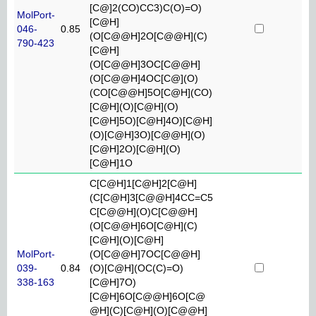
[C@]2(CO)CC3)C(O)=O)
MolPort-
[C@H]
046-
0.85
(O[C@@H]2O[C@@H](C)
790-423
[C@H]
(O[C@@H]3OC[C@@H]
(O[C@@H]4OC[C@](O)
(CO[C@@H]5O[C@H](CO)
[C@H](O)[C@H](O)
[C@H]5O)[C@H]4O)[C@H]
(O)[C@H]3O)[C@@H](O)
[C@H]2O)[C@H](O)
[C@H]1O
C[C@H]1[C@H]2[C@H]
(C[C@H]3[C@@H]4CC=C5
C[C@@H](O)C[C@@H]
(O[C@@H]6O[C@H](C)
[C@H](O)[C@H]
MolPort-
(O[C@@H]7OC[C@@H]
039-
0.84
(O)[C@H](OC(C)=O)
338-163
[C@H]7O)
[C@H]6O[C@@H]6O[C@
@H](C)[C@H](O)[C@@H]