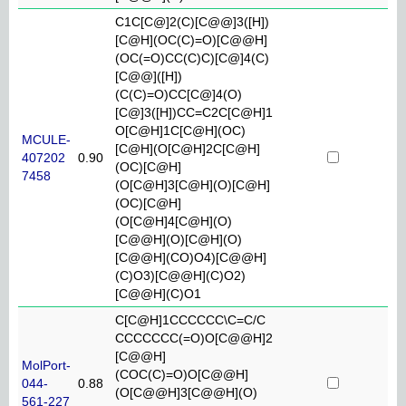
C1C[C@]2(C)[C@@]3([H])
[C@H](OC(C)=O)[C@@H]
(OC(=O)CC(C)C)[C@]4(C)
[C@@]([H])
(C(C)=O)CC[C@]4(O)
[C@]3([H])CC=C2C[C@H]1
O[C@H]1C[C@H](OC)
MCULE-
[C@H](O[C@H]2C[C@H]
407202
0.90
(OC)[C@H]
7458
(O[C@H]3[C@H](O)[C@H]
(OC)[C@H]
(O[C@H]4[C@H](O)
[C@@H](O)[C@H](O)
[C@@H](CO)O4)[C@@H]
(C)O3)[C@@H](C)O2)
[C@@H](C)O1
C[C@H]1CCCCCC\C=C/C
CCCCCCC(=O)O[C@@H]2
[C@@H]
MolPort-
(COC(C)=O)O[C@@H]
044-
0.88
(O[C@@H]3[C@@H](O)
561-227