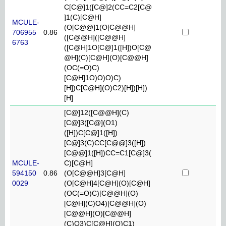
C[C@]1([C@]2(CC=C2[C@
]1(C)[C@H]
MCULE-
(O[C@@]1(O[C@@H]
706955
0.86
([C@@H]([C@@H]
6763
([C@H]1O[C@]1([H])O[C@
@H](C)[C@H](O)[C@@H]
(OC(=O)C)
[C@H]1O)O)O)C)
[H])C[C@H](O)C2)[H])[H])
[H]
[C@]12([C@@H](C)
[C@]3([C@](O1)
([H])C[C@]1([H])
[C@]3(C)CC[C@@]3([H])
[C@@]1([H])CC=C1[C@]3(
MCULE-
C)[C@H]
594150
0.86
(O[C@@H]3[C@H]
0029
(O[C@H]4[C@H](O)[C@H]
(OC(=O)C)[C@@H](O)
[C@H](C)O4)[C@@H](O)
[C@@H](O)[C@@H]
(C)O3)C[C@H](O)C1)