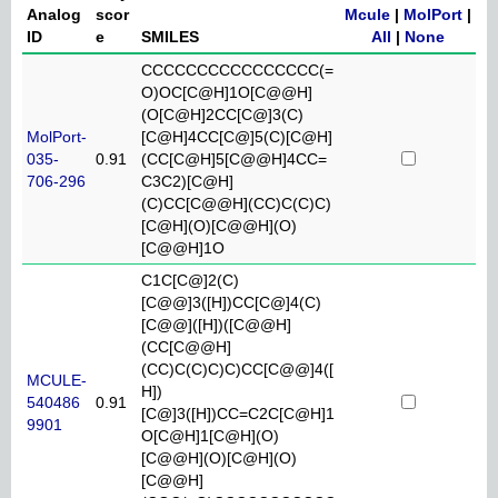
Analog
scor
Mcule
|
MolPort
|
ID
e
SMILES
All
|
None
CCCCCCCCCCCCCCCC(=
O)OC[C@H]1O[C@@H]
(O[C@H]2CC[C@]3(C)
MolPort-
[C@H]4CC[C@]5(C)[C@H]
035-
0.91
(CC[C@H]5[C@@H]4CC=
706-296
C3C2)[C@H]
(C)CC[C@@H](CC)C(C)C)
[C@H](O)[C@@H](O)
[C@@H]1O
C1C[C@]2(C)
[C@@]3([H])CC[C@]4(C)
[C@@]([H])([C@@H]
(CC[C@@H]
(CC)C(C)C)C)CC[C@@]4([
MCULE-
H])
540486
0.91
[C@]3([H])CC=C2C[C@H]1
9901
O[C@H]1[C@H](O)
[C@@H](O)[C@H](O)
[C@@H]