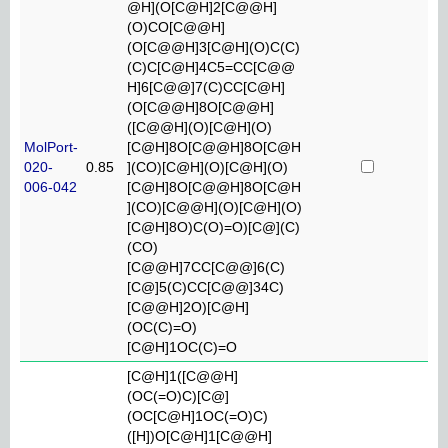
@H](O[C@H]2[C@@H]
(O)CO[C@@H]
(O[C@@H]3[C@H](O)C(C)
(C)C[C@H]4C5=CC[C@@
H]6[C@@]7(C)CC[C@H]
(O[C@@H]8O[C@@H]
([C@@H](O)[C@H](O)
MolPort-
[C@H]8O[C@@H]8O[C@H
020-
0.85
](CO)[C@H](O)[C@H](O)
006-042
[C@H]8O[C@@H]8O[C@H
](CO)[C@@H](O)[C@H](O)
[C@H]8O)C(O)=O)[C@](C)
(CO)
[C@@H]7CC[C@@]6(C)
[C@]5(C)CC[C@@]34C)
[C@@H]2O)[C@H]
(OC(C)=O)
[C@H]1OC(C)=O
[C@H]1([C@@H]
(OC(=O)C)[C@]
(OC[C@H]1OC(=O)C)
([H])O[C@H]1[C@@H]