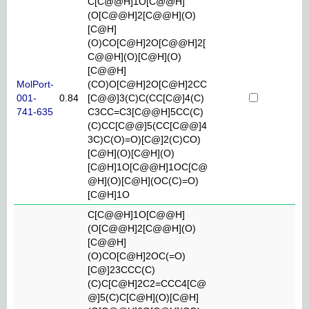
C[C@@H]1O[C@@H]
(O[C@@H]2[C@@H](O)
[C@H]
(O)CO[C@H]2O[C@@H]2[
C@@H](O)[C@H](O)
[C@@H]
MolPort-
(CO)O[C@H]2O[C@H]2CC
001-
0.84
[C@@]3(C)C(CC[C@]4(C)
741-635
C3CC=C3[C@@H]5CC(C)
(C)CC[C@@]5(CC[C@@]4
3C)C(O)=O)[C@]2(C)CO)
[C@H](O)[C@H](O)
[C@H]1O[C@@H]1OC[C@
@H](O)[C@H](OC(C)=O)
[C@H]1O
C[C@@H]1O[C@@H]
(O[C@@H]2[C@@H](O)
[C@@H]
(O)CO[C@H]2OC(=O)
[C@]23CCC(C)
(C)C[C@H]2C2=CCC4[C@
@]5(C)C[C@H](O)[C@H]