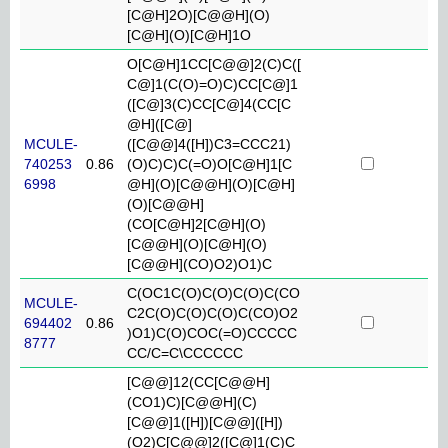
[C@H]2O)[C@@H](O)
[C@H](O)[C@H]1O
O[C@H]1CC[C@@]2(C)C([
C@]1(C(O)=O)C)CC[C@]1
([C@]3(C)CC[C@]4(CC[C
@H]([C@]
MCULE-
([C@@]4([H])C3=CCC21)
740253
0.86
(O)C)C)C(=O)O[C@H]1[C
6998
@H](O)[C@@H](O)[C@H]
(O)[C@@H]
(CO[C@H]2[C@H](O)
[C@@H](O)[C@H](O)
[C@@H](CO)O2)O1)C
C(OC1C(O)C(O)C(O)C(CO
MCULE-
C2C(O)C(O)C(O)C(CO)O2
694402
0.86
)O1)C(O)COC(=O)CCCCC
8777
CC/C=C\CCCCCC
[C@@]12(CC[C@@H]
(CO1)C)[C@@H](C)
[C@@]1([H])[C@@]([H])
(O2)C[C@@]2([C@]1(C)C