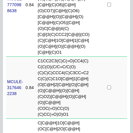
777098
0.84
[C@H](C)O8)[C@H]
8638
(O)CO7)[C@H](C)O6)
[C@@H](O)[C@@H](O)
[C@@H](C)O5)[C@H]
(O)C[C@@]4(C)
[C@]3(C)CCC2[C@@](CO)
(C)[C@H]1O[C@H]1[C@H]
(O)[C@H](O)[C@@H](O)
[C@H](C)O1
C1CC2C3(C)C(=O)CC4(C)
C(C(O)(C/C=C/C(O)
(C)C)C)CCC4(C)C3CC=C2
C(C)(C)C1O[C@H]1[C@H]
MCULE-
(O[C@H]2[C@H](O)[C@H]
317646
0.84
(O)[C@@H](O)[C@H]
2238
(C)O2)[C@@H](O)[C@H]
(O)[C@@H]
(COC(=O)CC(O)
(C)CC(=O)O)O1
C[C@@H]1O[C@@H]
(OC[C@H]2O[C@@H]