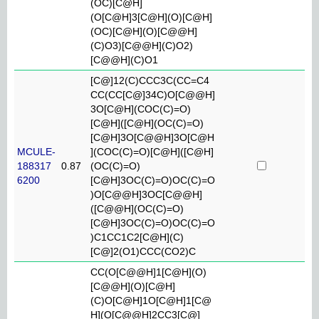
(OC)[C@H]
(O[C@H]3[C@H](O)[C@H]
(OC)[C@H](O)[C@@H]
(C)O3)[C@@H](C)O2)
[C@@H](C)O1
[C@]12(C)CCC3C(CC=C4
CC(CC[C@]34C)O[C@@H]
3O[C@H](COC(C)=O)
[C@H]([C@H](OC(C)=O)
[C@H]3O[C@@H]3O[C@H
MCULE-
](COC(C)=O)[C@H]([C@H]
188317
0.87
(OC(C)=O)
6200
[C@H]3OC(C)=O)OC(C)=O
)O[C@@H]3OC[C@@H]
([C@@H](OC(C)=O)
[C@H]3OC(C)=O)OC(C)=O
)C1CC1C2[C@H](C)
[C@]2(O1)CCC(CO2)C
CC(O[C@@H]1[C@H](O)
[C@@H](O)[C@H]
(C)O[C@H]1O[C@H]1[C@
H](O[C@@H]2CC3[C@]