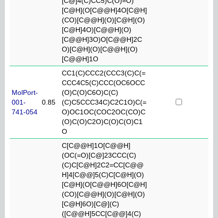
[C@]4(C)CC5)C(O)=O)
[C@H](O[C@@H]4O[C@H]
(CO)[C@@H](O)[C@H](O)
[C@H]4O)[C@@H](O)
[C@@H]3O)O[C@@H]2C
O)[C@H](O)[C@@H](O)
[C@@H]1O
CC1(C)CCC2(CCC3(C)C(=
CCC4C5(C)CCC(OC6OCC
MolPort-
(O)C(O)C6O)C(C)
001-
0.85
(C)C5CCC34C)C2C1O)C(=
741-054
O)OC1OC(COC2OC(CO)C
(O)C(O)C2O)C(O)C(O)C1
O
C[C@@H]1O[C@@H]
(OC(=O)[C@]23CCC(C)
(C)C[C@H]2C2=CC[C@@
H]4[C@@]5(C)C[C@H](O)
[C@H](O[C@@H]6O[C@H]
(CO)[C@@H](O)[C@H](O)
[C@H]6O)[C@](C)
([C@@H]5CC[C@@]4(C)