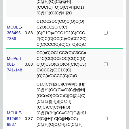
[C@H](O)[C@@H]
(COC(C)=O)O[C@H]3O1)
[C@H](O)[C@H]2O
C1(OC2OC(CO)C(O)C(O)
MCULE-
C2O)CC2C(C(C)
368496
0.88
(C)C1O)=CCC1C2(C)CCC
7356
2(C)C(C(OC(C)=O)CC12C)
C(C(CCC(O)(C)C)=O)(O)C
CC(=O)OC1CC2(C)C3CC=
MolPort-
C4C(CC(OC5OC(CO)C(O)
001-
0.88
C(O)C5O)C(O)C4(C)C)C3(
741-148
C)CCC2(C)C1C(C)
(O)C(=O)CCC(C)(C)O
C1C[C@]2(C)[C@@]3([H])
[C@H](OC(C)=O)[C@@H]
(OC(=O)CC(C)C)[C@]4(C)
[C@@]([H])([C@H]
(O)C)CC[C@]4(O)
MCULE-
[C@]3([H])CC=C2C[C@H]1
812492
0.87
O[C@H]1C[C@H](OC)
6537
[C@H](O[C@H]2C[C@H]