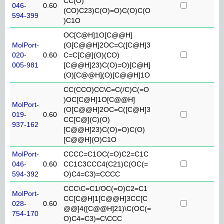
CC(O)
046-
0.60
(CO)C23)C(O)=O)C(O)C(O
594-399
)C1O
OC[C@H]1O[C@@H]
MolPort-
(O[C@@H]2OC=C([C@H]3
020-
0.60
C=C[C@](O)(CO)
005-981
[C@@H]23)C(O)=O)[C@H]
(O)[C@@H](O)[C@@H]1O
CC(CCO)CC\C=C(/C)C(=O
)OC[C@H]1O[C@@H]
MolPort-
(O[C@@H]2OC=C([C@H]3
019-
0.60
CC[C@](C)(O)
937-162
[C@@H]23)C(O)=O)C(O)
[C@@H](O)C1O
MolPort-
CCCC=C1OC(=O)C2=C1C
046-
0.60
CC1C3CCC4(C21)C(OC(=
594-392
O)C4=C3)=CCCC
CCC\C=C1/OC(=O)C2=C1
MolPort-
CC[C@H]1[C@@H]3CC[C
028-
0.60
@@]4([C@@H]21)\C(OC(=
754-170
O)C4=C3)=C\CCC