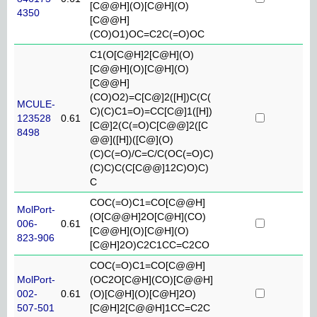
[C@@H](O)[C@H](O)
4350
[C@@H]
(CO)O1)OC=C2C(=O)OC
C1(O[C@H]2[C@H](O)
[C@@H](O)[C@H](O)
[C@@H]
(CO)O2)=C[C@]2([H])C(C(
MCULE-
C)(C)C1=O)=CC[C@]1([H])
123528
0.61
[C@]2(C(=O)C[C@@]2([C
8498
@@]([H])([C@](O)
(C)C(=O)/C=C/C(OC(=O)C)
(C)C)C(C[C@@]12C)O)C)
C
COC(=O)C1=CO[C@@H]
MolPort-
(O[C@@H]2O[C@H](CO)
006-
0.61
[C@@H](O)[C@H](O)
823-906
[C@H]2O)C2C1CC=C2CO
COC(=O)C1=CO[C@@H]
MolPort-
(OC2O[C@H](CO)[C@@H]
002-
0.61
(O)[C@H](O)[C@H]2O)
507-501
[C@H]2[C@@H]1CC=C2C