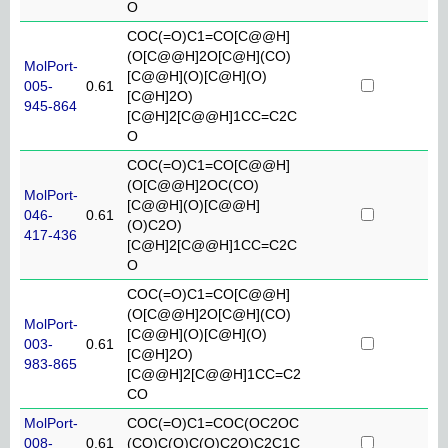
O
COC(=O)C1=CO[C@@H]
(O[C@@H]2O[C@H](CO)
MolPort-
[C@@H](O)[C@H](O)
005-
0.61
[C@H]2O)
945-864
[C@H]2[C@@H]1CC=C2C
O
COC(=O)C1=CO[C@@H]
(O[C@@H]2OC(CO)
MolPort-
[C@@H](O)[C@@H]
046-
0.61
(O)C2O)
417-436
[C@H]2[C@@H]1CC=C2C
O
COC(=O)C1=CO[C@@H]
(O[C@@H]2O[C@H](CO)
MolPort-
[C@@H](O)[C@H](O)
003-
0.61
[C@H]2O)
983-865
[C@@H]2[C@@H]1CC=C2
CO
MolPort-
COC(=O)C1=COC(OC2OC
008-
0.61
(CO)C(O)C(O)C2O)C2C1C