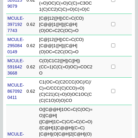
(=O)OC)C(=O)C(C)=C3OC
9079
1(C)CC2)C)C)=O)C(=O)C
MCULE-
[C@]12([H])CC=C(CO)
397192
0.62
[C@@]1([H])[C@H]
7743
(O)OC=C2C(OC)=O
MCULE-
[C@]12([H])CC=C(CO)
295084
0.62
[C@@]1([H])[C@H]
0149
(O)OC=C2C(OC)=O
MCULE-
C(O)C1C2([H])C([H])
591642
0.62
(CC=1)C(C(=O)OC)=COC2
3668
O
C1(OC=C(C2CCC(OC(/C(/
MCULE-
C)=C/CCC(C)CCO)=O)
867092
0.62
(C)C21)C(=O)O)OC1OC(C
0411
(C(C1O)O)O)CO
O([C@@H]1OC=C(C(OC)=
O)[C@H]
([C@H]1C=C)C/C=C(\C=O)
/[C@H]1[C@@H](C=C)
MCULE-
[C@H](O[C@H]2[C@H](O)