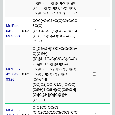
[C@H](O[C@@H]2O[C@H]
(CO)[C@@H](O)[C@H](O)
[C@H]2O)OC=C1C(=O)OC
COC(=O)C1=C(C)C2(C)CC
MolPort-
3C(C)
046-
0.62
(CCC4C3(C)C(CC(=O)OC4
697-338
(C)C)OC(C)=O)OC2=C(C)
C1=O
O([C@@H]1OC=C(C(OC)=
O)[C@H]
([C@H]1C=C)C/C=C(/C=O)
\[C@H]1[C@@H](C=C)
MCULE-
[C@H](O[C@H]2[C@H](O)
425842
0.62
[C@@H](O)[C@H](O)
9326
[C@@H]
(CO)O2)OC=C1C(=O)OC)
[C@H]1[C@H](O)[C@@H]
(O)[C@H](O)[C@@H]
(CO)O1
O(C1CC(OC(C)
MCULE-
(C)C2C1(C1CC3(C(C)=C(C
326123
0.62