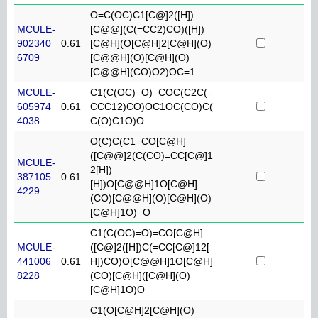
O=C(OC)C1[C@]2([H])
MCULE-
[C@@](C(=CC2)CO)([H])
902340
0.61
[C@H](O[C@H]2[C@H](O)
6709
[C@@H](O)[C@H](O)
[C@@H](CO)O2)OC=1
MCULE-
C1(C(OC)=O)=COC(C2C(=
605974
0.61
CCC12)CO)OC1OC(CO)C(
4038
C(O)C1O)O
O(C)C(C1=CO[C@H]
([C@@]2(C(CO)=CC[C@]1
MCULE-
2[H])
387105
0.61
[H])O[C@@H]1O[C@H]
4229
(CO)[C@@H](O)[C@H](O)
[C@H]1O)=O
C1(C(OC)=O)=CO[C@H]
MCULE-
([C@]2([H])C(=CC[C@]12[
441006
0.61
H])CO)O[C@@H]1O[C@H]
8228
(CO)[C@H]([C@H](O)
[C@H]1O)O
C1(O[C@H]2[C@H](O)