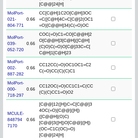
[C@@]24[H]
MolPort-
CC[C@H]1C2O[C@H]3OC
021-
0.66
=C([C@H]4C=C[C@]2(OC1
804-771
=O)[C@@H]34)C(=O)OC
COC(=O)C1=CO[C@@H]2
MolPort-
O[C@@H]3[C@H]([C@H]
039-
0.66
(C)O)C(=O)O[C@]33C=C[
052-720
C@H]1[C@H]23
MolPort-
CC12CC(=O)OC1OC1=C2
002-
0.66
C(=O)CC(C)(C)C1
887-282
MolPort-
CC12OC(=O)CC1C1=C(CC
000-
0.66
(C)(C)CC1=O)O2
718-297
[C@@]12([H])C=C[C@@]3
4OC(=O)[C@@]([H])
MCULE-
([C@@H](O)C)
848794
0.66
[C@@]3([H])O[C@@]([H])
7170
(OC=C1C(OC)=O)
[C@@]24[H]