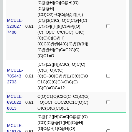
[C@@H](O)[C@H](O)
[C@@H]
(CO)O2)=C[C@@]2([H])
MCULE-
[C@]3(C)C(=O)C[C@]4(C)
320027
0.61
[C@@]([H])([C@@](O)
7488
(C(=O)/C=C/C(OC(=O)C)
(C)C)C)[C@H]
(O)C[C@@]4(C)[C@]3([H])
[C@@H](O)C=C2C(C)
(C)C1=O
[C@]12([H])C3C(=O)C(C)
MCULE-
(C)C(=O)C(C)
705443
0.61
(C)C=3O[C@@]1(C(C)C)O
2703
C1C(C)(C)C(=O)C(C)
(C)C(=O)C=12
MCULE-
C(O)C1(O)C2C(C=C1)C(C(
691822
0.61
=O)OC)=COC2OC1C(O)C(
8813
O)C(O)C(CO)O1
[C@]12([H])C=C[C@@](O)
(CO)[C@@]1([H])[C@H]
MCULE-
(O[C@H]1[C@H](O)
846175
0.61