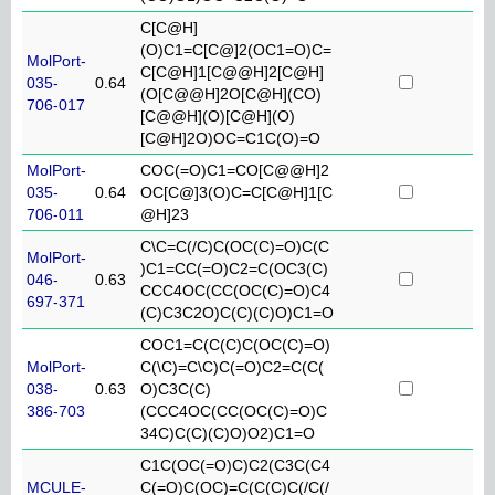
C[C@H]
(O)C1=C[C@]2(OC1=O)C=
MolPort-
C[C@H]1[C@@H]2[C@H]
035-
0.64
(O[C@@H]2O[C@H](CO)
706-017
[C@@H](O)[C@H](O)
[C@H]2O)OC=C1C(O)=O
MolPort-
COC(=O)C1=CO[C@@H]2
035-
0.64
OC[C@]3(O)C=C[C@H]1[C
706-011
@H]23
C\C=C(/C)C(OC(C)=O)C(C
MolPort-
)C1=CC(=O)C2=C(OC3(C)
046-
0.63
CCC4OC(CC(OC(C)=O)C4
697-371
(C)C3C2O)C(C)(C)O)C1=O
COC1=C(C(C)C(OC(C)=O)
MolPort-
C(\C)=C\C)C(=O)C2=C(C(
038-
0.63
O)C3C(C)
386-703
(CCC4OC(CC(OC(C)=O)C
34C)C(C)(C)O)O2)C1=O
C1C(OC(=O)C)C2(C3C(C4
MCULE-
C(=O)C(OC)=C(C(C)C(/C(/