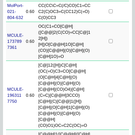
MolPort-
CC(CC\C=C(/C)CO)C1=CC
021-
0.60
C2(C)OC3=C(CC12)C(=O)
804-632
C(O)CC3
OC(C1=CO[C@H]
([C@@]2(C(CO)=CC[C@]1
MCULE-
2[H])
173789
0.60
[H])O[C@@H]1O[C@H]
7361
(CO)[C@@H](O)[C@H](O)
[C@H]1O)=O
[C@]12([H])C[C@H]
(OC(=O)C3=CO[C@@H]
(O[C@H]4[C@H](O)
[C@@H](O)[C@H](O)
MCULE-
[C@@H](CO)O4)[C@H]
196311
0.60
(C=C)[C@@H]3CCO)
7750
[C@H](C)[C@@]1([H])
[C@H](O[C@H]1[C@H](O)
[C@@H](O)[C@H](O)
[C@@H]
(CO)O1)OC=C2C(OC)=O
[C@@H]1([C@@H]([C@H]