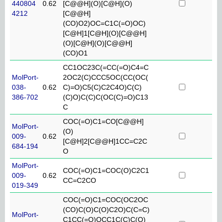
440804
0.62
[C@@H](O)[C@H](O)
4212
[C@@H]
(CO)O2)OC=C1C(=O)OC)
[C@H]1[C@H](O)[C@@H]
(O)[C@H](O)[C@@H]
(CO)O1
CC1OC23C(=CC(=O)C4=C
MolPort-
2OC2(C)CCC5OC(CC(OC(
038-
0.62
C)=O)C5(C)C2C4O)C(C)
386-702
(C)O)C(C)C(OC(C)=O)C13
C
COC(=O)C1=CO[C@@H]
MolPort-
(O)
009-
0.62
[C@H]2[C@@H]1CC=C2C
684-194
O
MolPort-
COC(=O)C1=COC(O)C2C1
009-
0.62
CC=C2CO
019-349
COC(=O)C1=COC(OC2OC
(CO)C(O)C(O)C2O)C(C=C)
MolPort-
C1CC(=O)OCC1C(C)C(O)