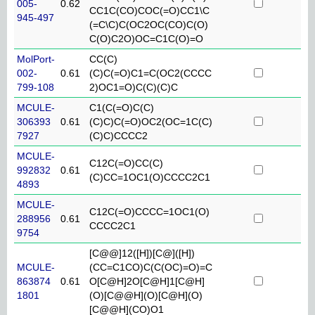
005-
0.62
CC1C(CO)COC(=O)CC1\C
945-497
(=C\C)C(OC2OC(CO)C(O)
C(O)C2O)OC=C1C(O)=O
MolPort-
CC(C)
002-
0.61
(C)C(=O)C1=C(OC2(CCCC
799-108
2)OC1=O)C(C)(C)C
MCULE-
C1(C(=O)C(C)
306393
0.61
(C)C)C(=O)OC2(OC=1C(C)
7927
(C)C)CCCC2
MCULE-
C12C(=O)CC(C)
992832
0.61
(C)CC=1OC1(O)CCCC2C1
4893
MCULE-
C12C(=O)CCCC=1OC1(O)
288956
0.61
CCCC2C1
9754
[C@@]12([H])[C@]([H])
MCULE-
(CC=C1CO)C(C(OC)=O)=C
863874
0.61
O[C@H]2O[C@H]1[C@H]
1801
(O)[C@@H](O)[C@H](O)
[C@@H](CO)O1