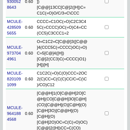
930052
0.60
])
8643
[C@@]13CC[C@]2([H])C=
C1C(=O)O/C/3=C\CCC
MCULE-
CCCC=C1OC(=O)C2C3C4
428509
0.60
5C(=CCCC)OC(=O)C4=CC
5655
(CC5)C3CCC1=2
O=C1C2=C[C@@]3([C@@
MCULE-
]4(CCC5C(=CCCC)OC(=O)
973704
0.60
C=5[C@]4([H])
4961
[C@]2(CC3)C(=CCCC)O1)
[H])[H]
MCULE-
C1C2C(=O)C(O)CCC=2OC
820109
0.60
2(C)CC=C(C(C)CC/C=C(\C
1099
)/CO)C12
[C@@H]1(O[C@@H]2O[C
@H](CO[C@@H]3O[C@H]
(CO)[C@@H](O)[C@H](O)
MCULE-
[C@H]3O)[C@@H](O)
964188
0.60
[C@H](O)
4568
[C@H]2O)OC=C(C(=O)OC)
[C@@]2([H])CC=C(CO)