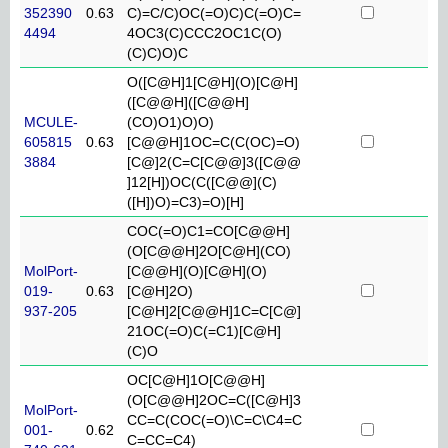
352390
0.63
C)=C/C)OC(=O)C)C(=O)C=
4494
4OC3(C)CCC2OC1C(O)
(C)C)O)C
O([C@H]1[C@H](O)[C@H]
([C@@H]([C@@H]
MCULE-
(CO)O1)O)O)
605815
0.63
[C@@H]1OC=C(C(OC)=O)
3884
[C@]2(C=C[C@@]3([C@@
]12[H])OC(C([C@@](C)
([H])O)=C3)=O)[H]
COC(=O)C1=CO[C@@H]
(O[C@@H]2O[C@H](CO)
MolPort-
[C@@H](O)[C@H](O)
019-
0.63
[C@H]2O)
937-205
[C@H]2[C@@H]1C=C[C@]
21OC(=O)C(=C1)[C@H]
(C)O
OC[C@H]1O[C@@H]
(O[C@@H]2OC=C([C@H]3
MolPort-
CC=C(COC(=O)\C=C\C4=C
001-
0.62
C=CC=C4)