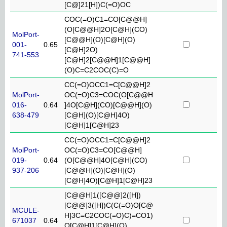
[C@]21[H])C(=O)OC
COC(=O)C1=CO[C@@H]
(O[C@@H]2O[C@H](CO)
MolPort-
[C@@H](O)[C@H](O)
001-
0.65
[C@H]2O)
741-553
[C@H]2[C@@H]1[C@@H]
(O)C=C2COC(C)=O
CC(=O)OCC1=C[C@@H]2
MolPort-
OC(=O)C3=COC(O[C@@H
016-
0.64
]4O[C@H](CO)[C@@H](O)
638-479
[C@H](O)[C@H]4O)
[C@H]1[C@H]23
CC(=O)OCC1=C[C@@H]2
MolPort-
OC(=O)C3=CO[C@@H]
019-
0.64
(O[C@@H]4O[C@H](CO)
937-206
[C@@H](O)[C@H](O)
[C@H]4O)[C@H]1[C@H]23
[C@@H]1([C@@]2([H])
[C@@]3([H])C(C(=O)O[C@
MCULE-
H]3C=C2COC(=O)C)=CO1)
671037
0.64
O[C@H]1[C@H](O)