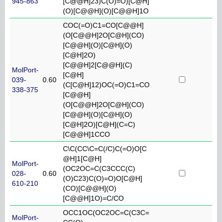
945-863
[C@@H]23)C(O)=O)[C@H]
(O)[C@@H](O)[C@@H]1O
COC(=O)C1=CO[C@@H]
(O[C@@H]2O[C@H](CO)
[C@@H](O)[C@H](O)
[C@H]2O)
[C@@H]2[C@@H](C)
MolPort-
[C@H]
039-
0.60
(C[C@H]12)OC(=O)C1=CO
338-375
[C@@H]
(O[C@@H]2O[C@H](CO)
[C@@H](O)[C@H](O)
[C@H]2O)[C@H](C=C)
[C@@H]1CCO
C\C(CC\C=C(/C)C(=O)O[C
@H]1[C@H]
MolPort-
(OC2OC=C(C3CCC(C)
028-
0.60
(O)C23)C(O)=O)O[C@H]
610-210
(CO)[C@@H](O)
[C@@H]1O)=C/CO
OCC1OC(OC2OC=C(C3C=
MolPort-