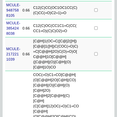
MCULE-
C12(C)CC(OC1OC1CC(C)
948758
0.66
(C)CC(=O)C2=1)=O
8105
MCULE-
C12(C)OC(CC1C1=C(CC(
385424
0.66
CC1=O)(C)C)O2)=O
8038
[C@H]1(OC=C([C@]2([H])
[C@@]1([H])C(COC(=O)C)
MCULE-
=C[C@@H]2O)C(O)=O)O[
217221
0.66
C@@H]1O[C@@H]
1039
([C@@H](O)[C@H](O)
[C@H]1O)CO
COC(=O)C1=CO[C@@H]
(O[C@@H]2O[C@H](CO)
[C@@H](O)[C@H](O)
[C@H]2O)
[C@@H]2[C@@H](C)
[C@H]
(C[C@H]12)OC(=O)C1=CO
[C@@H]
(O[C@@H]2O[C@H](CO)