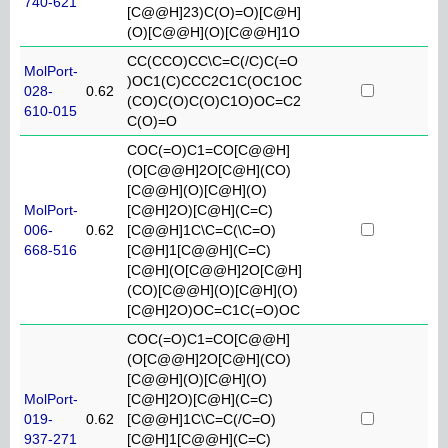
740-621
[C@@H]23)C(O)=O)[C@H]
(O)[C@@H](O)[C@@H]1O
CC(CCO)CC\C=C(/C)C(=O
MolPort-
)OC1(C)CCC2C1C(OC1OC
028-
0.62
(CO)C(O)C(O)C1O)OC=C2
610-015
C(O)=O
COC(=O)C1=CO[C@@H]
(O[C@@H]2O[C@H](CO)
[C@@H](O)[C@H](O)
MolPort-
[C@H]2O)[C@H](C=C)
006-
0.62
[C@@H]1C\C=C(\C=O)
668-516
[C@H]1[C@@H](C=C)
[C@H](O[C@@H]2O[C@H]
(CO)[C@@H](O)[C@H](O)
[C@H]2O)OC=C1C(=O)OC
COC(=O)C1=CO[C@@H]
(O[C@@H]2O[C@H](CO)
[C@@H](O)[C@H](O)
MolPort-
[C@H]2O)[C@H](C=C)
019-
0.62
[C@@H]1C\C=C(/C=O)
937-271
[C@H]1[C@@H](C=C)