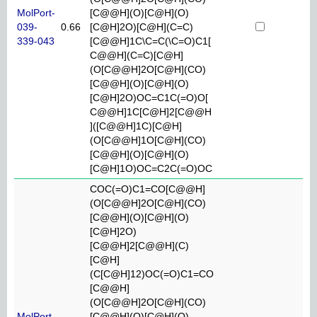
MolPort-
[C@@H](O)[C@H](O)
039-
0.66
[C@H]2O)[C@H](C=C)
339-043
[C@@H]1C\C=C(\C=O)C1[
C@@H](C=C)[C@H]
(O[C@@H]2O[C@H](CO)
[C@@H](O)[C@H](O)
[C@H]2O)OC=C1C(=O)O[
C@@H]1C[C@H]2[C@@H
]([C@@H]1C)[C@H]
(O[C@@H]1O[C@H](CO)
[C@@H](O)[C@H](O)
[C@H]1O)OC=C2C(=O)OC
COC(=O)C1=CO[C@@H]
(O[C@@H]2O[C@H](CO)
[C@@H](O)[C@H](O)
[C@H]2O)
[C@@H]2[C@@H](C)
[C@H]
(C[C@H]12)OC(=O)C1=CO
[C@@H]
(O[C@@H]2O[C@H](CO)
MolPort-
[C@@H](O)[C@H](O)