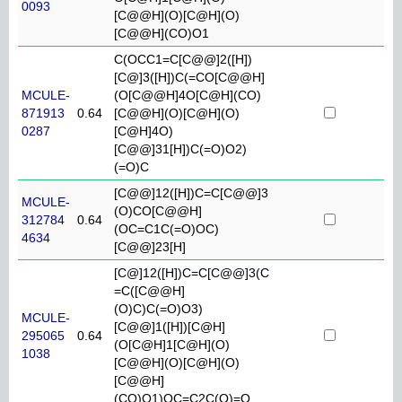
0093
[C@@H](O)[C@H](O)
[C@@H](CO)O1
C(OCC1=C[C@@]2([H])
[C@]3([H])C(=CO[C@@H]
MCULE-
(O[C@@H]4O[C@H](CO)
871913
0.64
[C@@H](O)[C@H](O)
0287
[C@H]4O)
[C@@]31[H])C(=O)O2)
(=O)C
[C@@]12([H])C=C[C@@]3
MCULE-
(O)CO[C@@H]
312784
0.64
(OC=C1C(=O)OC)
4634
[C@@]23[H]
[C@]12([H])C=C[C@@]3(C
=C([C@@H]
(O)C)C(=O)O3)
MCULE-
[C@@]1([H])[C@H]
295065
0.64
(O[C@H]1[C@H](O)
1038
[C@@H](O)[C@H](O)
[C@@H]
(CO)O1)OC=C2C(O)=O