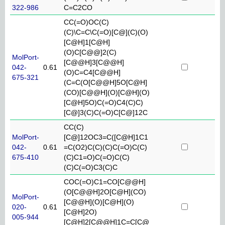
322-986
C=C2CO
CC(=O)OC(C)
(C)\C=C\C(=O)[C@](C)(O)
[C@H]1[C@H]
(O)C[C@@]2(C)
MolPort-
[C@@H]3[C@@H]
042-
0.61
(O)C=C4[C@@H]
675-321
(C=C(O[C@@H]5O[C@H]
(CO)[C@@H](O)[C@H](O)
[C@H]5O)C(=O)C4(C)C)
[C@]3(C)C(=O)C[C@]12C
CC(C)
MolPort-
[C@]12OC3=C([C@H]1C1
042-
0.61
=C(O2)C(C)(C)C(=O)C(C)
675-410
(C)C1=O)C(=O)C(C)
(C)C(=O)C3(C)C
COC(=O)C1=CO[C@@H]
(O[C@@H]2O[C@H](CO)
MolPort-
[C@@H](O)[C@H](O)
020-
0.61
[C@H]2O)
005-944
[C@H]2[C@@H]1C=C[C@