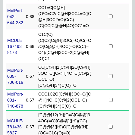
CC1=C[C@H]
MolPort-
(O\C=C2/[C@H]3CC4=C([C
042-
0.68
@H]3OC2=O)C(C)
644-282
(C)CC[C@@H]4O)OC1=O
C1C(C)
MCULE-
(C)C2[C@H]3OC(=O)/C(=C
167493
0.68
/O[C@@H]4OC(=O)C(C)=
8173
C4)/[C@H]3CC=2[C@@H]
(O)C1
CC[C@H]1[C@H]2O[C@H]
MolPort-
3OC=C([C@H]4C=C[C@]2(
035-
0.67
OC1=O)
706-016
[C@@H]34)C(O)=O
MolPort-
CCC1C2O[C@H]3OC=C([C
001-
0.67
@H]4C=C[C@]2(OC1=O)
740-878
[C@@H]34)C(O)=O
[C@@]12([H])C=C[C@@]3
MCULE-
4OC(=O)[C@@]([H])(CC)
781436
0.67
[C@@]3([H])O[C@@]([H])
5827
(OC=C1C(O)=O)