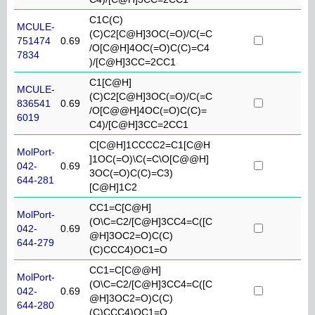
C1C(C)
MCULE-
(C)C2[C@H]3OC(=O)/C(=C
751474
0.69
/O[C@H]4OC(=O)C(C)=C4
7834
)/[C@H]3CC=2CC1
C1[C@H]
MCULE-
(C)C2[C@H]3OC(=O)/C(=C
836541
0.69
/O[C@@H]4OC(=O)C(C)=
6019
C4)/[C@H]3CC=2CC1
C[C@H]1CCCC2=C1[C@H
MolPort-
]1OC(=O)\C(=C\O[C@@H]
042-
0.69
3OC(=O)C(C)=C3)
644-281
[C@H]1C2
CC1=C[C@H]
MolPort-
(O\C=C2/[C@H]3CC4=C([C
042-
0.69
@H]3OC2=O)C(C)
644-279
(C)CCC4)OC1=O
CC1=C[C@@H]
MolPort-
(O\C=C2/[C@H]3CC4=C([C
042-
0.69
@H]3OC2=O)C(C)
644-280
(C)CCC4)OC1=O