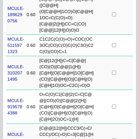
([C@@H]
MCULE-
(O[C@@H]1CO)O[C@@H]
189629
0.60
1OC=C(C(O)=O)
0756
[C@@]2([H])CC=C(CO)
[C@@]12[H])O)O)O
MCULE-
C1C2C(C(O)=O)=COC(OC
511597
0.60
3OC(CO)C(O)C(O)C3O)C2
1323
C(O)(CO)C=1
[C@]12([H])C=C[C@@]
MCULE-
(CO)(O)[C@@]1([H])
310207
0.60
[C@H](O[C@@H]1O[C@H]
1495
(CO)[C@@H](O)[C@H](O)
[C@H]1O)OC=C2C(=O)O
O=C(O)C1[C@]2(C=C[C@
MCULE-
@](CO)(O)[C@@]2([H])
919578
0.60
[C@H](O[C@@H]2O[C@H]
4388
(CO)[C@@H](O)[C@H](O)
[C@H]2O)OC=1)[H]
[C@@]12([H])CCC3/C(=C/
MCULE-
CCC)/OC(=O)C=3[C@]1([H