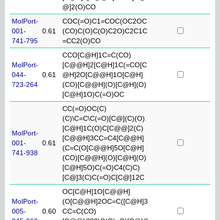
@]2(O)CO
MolPort-
COC(=O)C1=COC(OC2OC
001-
0.61
(CO)C(O)C(O)C2O)C2C1C
741-795
=CC2(O)CO
CCO[C@H]1C=C(CO)
MolPort-
[C@@H]2[C@H]1C(=CO[C
044-
0.61
@H]2O[C@@H]1O[C@H]
723-264
(CO)[C@@H](O)[C@H](O)
[C@H]1O)C(=O)OC
CC(=O)OC(C)
(C)\C=C\C(=O)[C@](C)(O)
[C@H]1C(O)C[C@@]2(C)
MolPort-
[C@@H]3CC=C4[C@@H]
001-
0.61
(C=C(O[C@@H]5O[C@H]
741-938
(CO)[C@@H](O)[C@H](O)
[C@H]5O)C(=O)C4(C)C)
[C@]3(C)C(=O)C[C@]12C
OC[C@H]1O[C@@H]
MolPort-
(O[C@@H]2OC=C([C@H]3
005-
0.60
CC=C(CO)