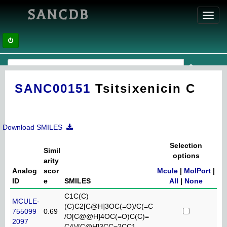
SANCDB
Toggl
navig
SANC00151
Tsitsixenicin C
Download SMILES
Selection
Simil
options
arity
Analog
scor
Mcule
|
MolPort
|
ID
e
SMILES
All
|
None
C1C(C)
MCULE-
(C)C2[C@H]3OC(=O)/C(=C
755099
0.69
/O[C@@H]4OC(=O)C(C)=
2097
C4)/[C@H]3CC=2CC1