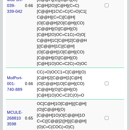
039-
0.66
[C@H]2O)[C@H](C=C)
339-042
[C@@H]1C\C=C(/C=O)C1[
C@@H](C=C)[C@H]
(O[C@@H]2O[C@H](CO)
[C@@H](O)[C@H](O)
[C@H]2O)OC=C1C(=O)O[
C@@H]1C[C@H]2[C@@H
]([C@@H]1C)[C@H]
(O[C@@H]1O[C@H](CO)
[C@@H](O)[C@H](O)
[C@H]1O)OC=C2C(=O)OC
CC(=O)OCC1=C[C@H](O)
MolPort-
[C@H]2[C@@H]1[C@H]
001-
0.66
(O[C@@H]1O[C@H](CO)
740-889
[C@@H](O)[C@H](O)
[C@H]1O)OC=C2C(O)=O
OC[C@H]1O[C@H]([C@H]
(O)[C@@H](O)
MCULE-
[C@@H]1O)O[C@@H]1O
268810
0.65
C=C([C@@]2([H])[C@@H]
3598
(O)C=C(COC(=O)C)