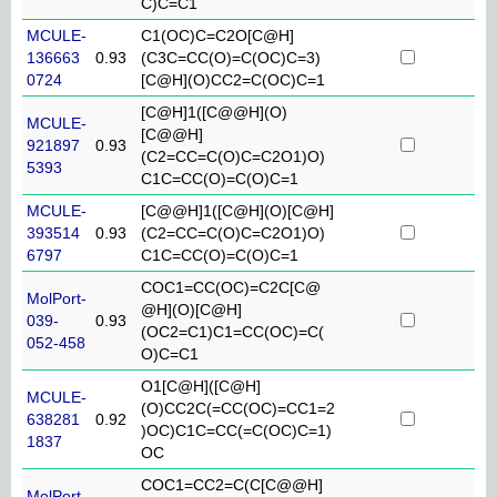
C)C=C1
MCULE-
C1(OC)C=C2O[C@H]
136663
0.93
(C3C=CC(O)=C(OC)C=3)
0724
[C@H](O)CC2=C(OC)C=1
[C@H]1([C@@H](O)
MCULE-
[C@@H]
921897
0.93
(C2=CC=C(O)C=C2O1)O)
5393
C1C=CC(O)=C(O)C=1
MCULE-
[C@@H]1([C@H](O)[C@H]
393514
0.93
(C2=CC=C(O)C=C2O1)O)
6797
C1C=CC(O)=C(O)C=1
COC1=CC(OC)=C2C[C@
MolPort-
@H](O)[C@H]
039-
0.93
(OC2=C1)C1=CC(OC)=C(
052-458
O)C=C1
O1[C@H]([C@H]
MCULE-
(O)CC2C(=CC(OC)=CC1=2
638281
0.92
)OC)C1C=CC(=C(OC)C=1)
1837
OC
COC1=CC2=C(C[C@@H]
MolPort-