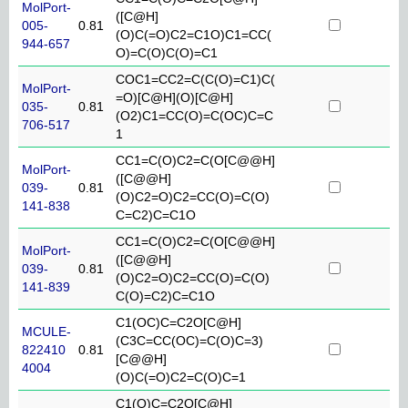
MolPort-
([C@H]
005-
0.81
(O)C(=O)C2=C1O)C1=CC(
944-657
O)=C(O)C(O)=C1
COC1=CC2=C(C(O)=C1)C(
MolPort-
=O)[C@H](O)[C@H]
035-
0.81
(O2)C1=CC(O)=C(OC)C=C
706-517
1
CC1=C(O)C2=C(O[C@@H]
MolPort-
([C@@H]
039-
0.81
(O)C2=O)C2=CC(O)=C(O)
141-838
C=C2)C=C1O
CC1=C(O)C2=C(O[C@@H]
MolPort-
([C@@H]
039-
0.81
(O)C2=O)C2=CC(O)=C(O)
141-839
C(O)=C2)C=C1O
C1(OC)C=C2O[C@H]
MCULE-
(C3C=CC(OC)=C(O)C=3)
822410
0.81
[C@@H]
4004
(O)C(=O)C2=C(O)C=1
C1(O)C=C2O[C@H]