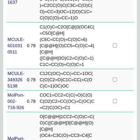
1637
)=C2CC(O)C(C3C=C(O)C(
O)=CC=3)OC=12)O)C1C=
C(O)C(O)=CC=1)O
C1(O)C=C2O[C@]3(OC4C(
=C5O[C@H]
MCULE-
(C6C=CC(O)=C(O)C=6)
601031
0.78
[C@@H](O)CC5=C(O)C=4)
0511
[C@H]
([C@@H]3O)C2=C(O)C=1)
C1C=CC(O)=C(O)C=1
MCULE-
C12C(OC)=CC(=CC=1OC(
349326
0.78
C(O)C2=O)C1C=CC(=C(O
5138
C)C=1)OC)OC
MolPort-
COC1=CC2=C(C(=O)C(O)
002-
0.78
C(O2)C2=CC(OC)=C(OC)C
718-926
=C2)C(OC)=C1
O[C@@H]1CC2=C(O)C=C(
O)C([C@@H]3[C@@H](O)
[C@H]
(OC4=C3C(O)=CC3=C4[C
MolPort-