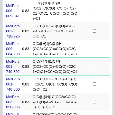
O[C@@H]1[C@H]
MolPort-
(OC2=C(C(O)=CC(O)=C2)
006-
0.83
C1=O)C1=CC(O)=C(O)C(O
069-341
)=C1
MolPort-
OC1C(OC2=C(C(O)=CC(O
002-
0.83
)=C2)C1=O)C1=CC(O)=C(
718-925
O)C=C1
MolPort-
O[C@H]1[C@@H]
009-
0.83
(OC2=CC(O)=CC(O)=C2C
684-203
1=O)C1=CC=C(O)C(O)=C1
MolPort-
O[C@@H]1[C@H]
001-
0.83
(OC2=CC(O)=CC(O)=C2C
740-892
1=O)C1=CC=C(O)C(O)=C1
MolPort-
OC1C(OC2=CC(O)=CC(O)
001-
0.83
=C2C1=O)C1=CC(O)=C(O)
740-800
C(O)=C1
MolPort-
O[C@@H]1C(OC2=CC(O)
003-
0.83
=CC(O)=C2C1=O)C1=CC=
850-396
C(O)C(O)=C1
MCULE-
C12C(O)=CC(=CC=1OC(C(