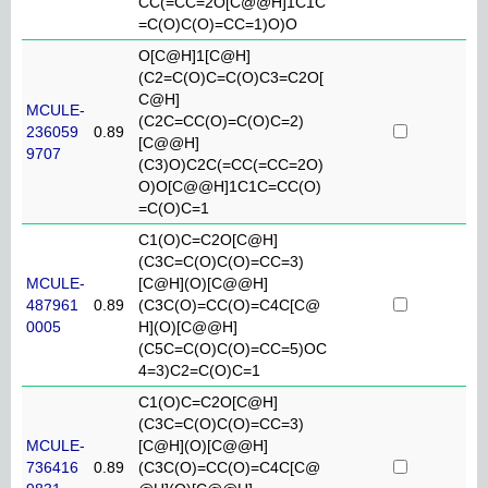
CC(=CC=2O[C@@H]1C1C
=C(O)C(O)=CC=1)O)O
O[C@H]1[C@H]
(C2=C(O)C=C(O)C3=C2O[
C@H]
MCULE-
(C2C=CC(O)=C(O)C=2)
236059
0.89
[C@@H]
9707
(C3)O)C2C(=CC(=CC=2O)
O)O[C@@H]1C1C=CC(O)
=C(O)C=1
C1(O)C=C2O[C@H]
(C3C=C(O)C(O)=CC=3)
MCULE-
[C@H](O)[C@@H]
487961
0.89
(C3C(O)=CC(O)=C4C[C@
0005
H](O)[C@@H]
(C5C=C(O)C(O)=CC=5)OC
4=3)C2=C(O)C=1
C1(O)C=C2O[C@H]
(C3C=C(O)C(O)=CC=3)
MCULE-
[C@H](O)[C@@H]
736416
0.89
(C3C(O)=CC(O)=C4C[C@