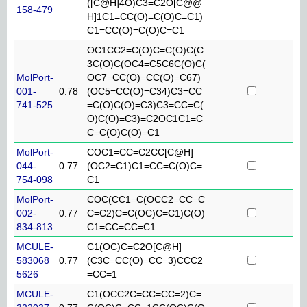
([C@H]4O)C3=C2O[C@@
158-479
H]1C1=CC(O)=C(O)C=C1)
C1=CC(O)=C(O)C=C1
OC1CC2=C(O)C=C(O)C(C
3C(O)C(OC4=C5C6C(O)C(
MolPort-
OC7=CC(O)=CC(O)=C67)
001-
0.78
(OC5=CC(O)=C34)C3=CC
741-525
=C(O)C(O)=C3)C3=CC=C(
O)C(O)=C3)=C2OC1C1=C
C=C(O)C(O)=C1
MolPort-
COC1=CC=C2CC[C@H]
044-
0.77
(OC2=C1)C1=CC=C(O)C=
754-098
C1
MolPort-
COC(CC1=C(OCC2=CC=C
002-
0.77
C=C2)C=C(OC)C=C1)C(O)
834-813
C1=CC=CC=C1
MCULE-
C1(OC)C=C2O[C@H]
583068
0.77
(C3C=CC(O)=CC=3)CCC2
5626
=CC=1
MCULE-
C1(OCC2C=CC=CC=2)C=