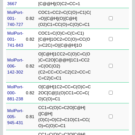
3667
[C@@H](O)C2=CC=1
MolPort-
COC1=CC2=C(C(O)=C1)C(
001-
0.82
=O)[C@H](O)[C@H]
740-727
(O2)C1=CC(O)=C(O)C=C1
MolPort-
COC1=C(O)C=C(C=C1)
001-
0.82
[C@H]1OC2=CC(O)=CC(O
741-843
)=C2C(=O)[C@@H]1O
O[C@H]1CC2=C(O)C=C(O
MolPort-
)C=C2O[C@@H]1C1=CC2
006-
0.82
=C(OC(O2)
142-302
(C2=CC=CC=C2)C2=CC=C
C=C2)C=C1
MolPort-
O[C@H]1C2=CC=C(O)C=C
000-
0.82
2OC[C@]1(O)CC1=CC=C(
881-238
O)C(O)=C1
CC1=C(O)C=C2O[C@H]
MolPort-
([C@H]
005-
0.81
(O)C(=O)C2=C1O)C1=CC(
945-431
O)=C(O)C=C1
CC1=C(O)C=C2O[C@H]