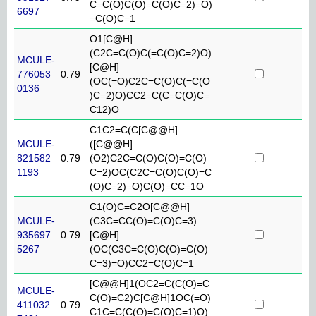
C=C(O)C(O)=C(O)C=2)=O)
6697
=C(O)C=1
O1[C@H]
(C2C=C(O)C(=C(O)C=2)O)
MCULE-
[C@H]
776053
0.79
(OC(=O)C2C=C(O)C(=C(O
0136
)C=2)O)CC2=C(C=C(O)C=
C12)O
C1C2=C(C[C@@H]
MCULE-
([C@@H]
821582
0.79
(O2)C2C=C(O)C(O)=C(O)
1193
C=2)OC(C2C=C(O)C(O)=C
(O)C=2)=O)C(O)=CC=1O
C1(O)C=C2O[C@@H]
MCULE-
(C3C=CC(O)=C(O)C=3)
935697
0.79
[C@H]
5267
(OC(C3C=C(O)C(O)=C(O)
C=3)=O)CC2=C(O)C=1
[C@@H]1(OC2=C(C(O)=C
MCULE-
C(O)=C2)C[C@H]1OC(=O)
411032
0.79
C1C=C(C(O)=C(O)C=1)O)