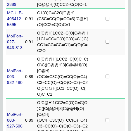
2889
[C@@H](O)CC2=C(O)C=1
MCULE-
C1(O)C=C2O[C@H]
405412
0.91
(C3C=CC(O)=CC=3)[C@H]
5595
(O)CC2=C(O)C=1
O[C@H]1CC2=C(O[C@@H
MolPort-
]1C1=CC=C(O)C(O)=C1)C(
027-
0.91
CC1=CC=CC=C1)=C(O)C=
946-813
C2O
O[C@@H]1CC2=C(O)C=C(
O)C([C@@H]3[C@@H](O)
MolPort-
[C@H]
003-
0.89
(OC4=C3C(O)=CC(O)=C4)
932-480
C3=CC(O)=C(O)C=C3)=C2
O[C@@H]1C1=CC(O)=C(
O)C=C1
O[C@H]1CC2=C(O)C=C(O
)C([C@@H]3[C@@H](O)
MolPort-
[C@H]
003-
0.89
(OC4=C3C(O)=CC(O)=C4)
927-506
C3=CC(O)=C(O)C=C3)=C2