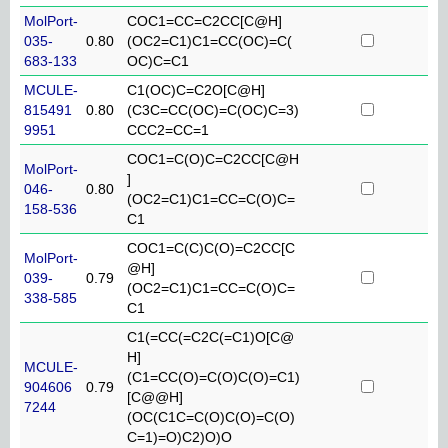
MolPort-
COC1=CC=C2CC[C@H]
035-
0.80
(OC2=C1)C1=CC(OC)=C(
683-133
OC)C=C1
MCULE-
C1(OC)C=C2O[C@H]
815491
0.80
(C3C=CC(OC)=C(OC)C=3)
9951
CCC2=CC=1
COC1=C(O)C=C2CC[C@H
MolPort-
]
046-
0.80
(OC2=C1)C1=CC=C(O)C=
158-536
C1
COC1=C(C)C(O)=C2CC[C
MolPort-
@H]
039-
0.79
(OC2=C1)C1=CC=C(O)C=
338-585
C1
C1(=CC(=C2C(=C1)O[C@
H]
MCULE-
(C1=CC(O)=C(O)C(O)=C1)
904606
0.79
[C@@H]
7244
(OC(C1C=C(O)C(O)=C(O)
C=1)=O)C2)O)O