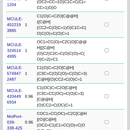
(OC2=CC=1O)C1C=C(C(=
1204
CC=1)O)O
C1(O)C=C2O[C@@H]
MCULE-
([C@H]
452219
1
(CC2=C(O)C=1)O)C1C=C(
3885
O)C(O)=C(O)C=1
OC1=CC(O)=C2C(O[C@@
MCULE-
H]([C@H]
324514
1
(O)C2)C2C=C(O)C(O)=C(
4995
O)C=2)=C1
MCULE-
C1(O)C=C2O[C@H]
574947
1
(C3C=C(O)C(O)=C(O)C=3)
2487
[C@H](O)CC2=C(O)C=1
C1(OC)C=C2O[C@H]
MCULE-
(C3C=CC(OC)=C(O)C=3)
420449
0.96
[C@@H]
6934
(O)CC2=C(OC)C=1
COC1=CC(OC)=C2C[C@H
MolPort-
](O)[C@H]
039-
0.96
(OC2=C1)C1=CC(O)=C(O
338-425