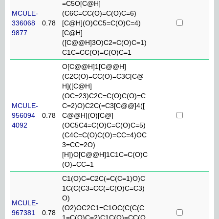
=C5O[C@H]
MCULE-
(C6C=CC(O)=C(O)C=6)
336068
0.78
[C@H](O)CC5=C(O)C=4)
9877
[C@H]
([C@@H]3O)C2=C(O)C=1)
C1C=CC(O)=C(O)C=1
O[C@@H]1[C@@H]
(C2C(O)=CC(O)=C3C[C@
H]([C@H]
(OC=23)C2C=C(O)C(O)=C
MCULE-
C=2)O)C2C(=C3[C@@]4([
956094
0.78
C@@H](O)[C@]
4092
(OC5C4=C(O)C=C(O)C=5)
(C4C=C(O)C(O)=CC=4)OC
3=CC=2O)
[H])O[C@@H]1C1C=C(O)C
(O)=CC=1
C1(O)C=C2C(=C(C=1)O)C
1C(C(C3=CC(=C(O)C=C3)
O)
MCULE-
(O2)OC2C1=C1OC(C(C(C
967381
0.78
1=C(O)C=2)C1C(O)=CC(O