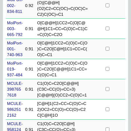
(O)[C@@H]
002-
0.92
(O2)C2=CC(OC)=C(OC)C=
834-811
C2)C(OC)=C1
MolPort-
O[C@@H]1CC2=C(O[C@
003-
0.91
@H]1C1=CC=C(O)C=C1)C
665-792
=C(O)C=C2O
MolPort-
O[C@H]1CC2=C(O)C=C(O
001-
0.91
)C=C2O[C@H]1C1=CC=C(
740-963
O)C=C1
MolPort-
O[C@H]1CC2=C(O)C=C(O
019-
0.91
)C=C2O[C@@H]1C1=CC=
937-484
C(O)C=C1
MCULE-
C1(O)C=C2O[C@@H]
398765
0.91
(C3C=CC(O)=CC=3)
7618
[C@@H](O)CC2=C(O)C=1
MCULE-
[C@H]1(C2=CC=C(O)C=C
986251
0.91
2)OC2=CC(O)=CC(O)=C2
2162
C[C@H]1O
MCULE-
C1(O)C=C2O[C@H]
958124
0.91
(C3C=CC(O)=CC=3)