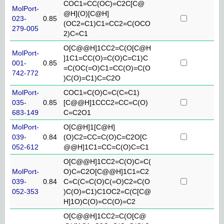
COC1=CC(OC)=C2C[C@
MolPort-
@H](O)[C@H]
023-
0.85
(OC2=C1)C1=CC2=C(OCO
279-005
2)C=C1
O[C@@H]1CC2=C(O[C@H
MolPort-
]1C1=CC(O)=C(O)C=C1)C
001-
0.85
=C(OC(=O)C1=CC(O)=C(O
742-772
)C(O)=C1)C=C2O
MolPort-
COC1=C(O)C=C(C=C1)
035-
0.85
[C@@H]1CCC2=CC=C(O)
683-149
C=C2O1
MolPort-
O[C@H]1[C@H]
039-
0.84
(O)C2=CC=C(O)C=C2O[C
052-612
@@H]1C1=CC=C(O)C=C1
O[C@@H]1CC2=C(O)C=C(
MolPort-
O)C=C2O[C@@H]1C1=C2
039-
0.84
C=C(C=C(O)C(=O)C2=C(O
052-353
)C(O)=C1)C1OC2=C(C[C@
H]1O)C(O)=CC(O)=C2
O[C@@H]1CC2=C(O[C@