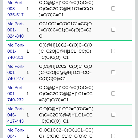
MolPort-
O[C@@H]1CC2=C(O)C=C(
003-
1
O)C=C2O[C@H]1C1=CC(O
935-517
)=C(O)C=C1
MolPort-
OC1CC2=C(OC1C1=CC(O
001-
1
)=C(O)C=C1)C=C(O)C=C2
824-840
O
MolPort-
O[C@H]1CC2=C(O)C=C(O
001-
1
)C=C2O[C@H]1C1=CC(O)
740-311
=C(O)C(O)=C1
MolPort-
O[C@H]1CC2=C(O)C=C(O
001-
1
)C=C2O[C@@H]1C1=CC=
740-277
C(O)C(O)=C1
MolPort-
O[C@@H]1CC2=C(O)C=C(
001-
1
O)C=C2O[C@@H]1C1=CC
740-232
=C(O)C(O)=C1
MolPort-
C.O[C@H]1CC2=C(O)C=C(
046-
1
O)C=C2O[C@@H]1C1=CC
417-443
=C(O)C(O)=C1
MolPort-
O.OC1CC2=C(OC1C1=CC(
004-
1
O)=C(O)C=C1)C=C(O)C=C