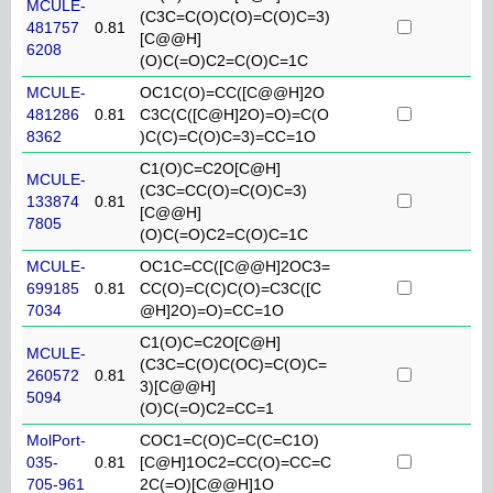
MCULE-
(C3C=C(O)C(O)=C(O)C=3)
481757
0.81
[C@@H]
6208
(O)C(=O)C2=C(O)C=1C
MCULE-
OC1C(O)=CC([C@@H]2O
481286
0.81
C3C(C([C@H]2O)=O)=C(O
8362
)C(C)=C(O)C=3)=CC=1O
C1(O)C=C2O[C@H]
MCULE-
(C3C=CC(O)=C(O)C=3)
133874
0.81
[C@@H]
7805
(O)C(=O)C2=C(O)C=1C
MCULE-
OC1C=CC([C@@H]2OC3=
699185
0.81
CC(O)=C(C)C(O)=C3C([C
7034
@H]2O)=O)=CC=1O
C1(O)C=C2O[C@H]
MCULE-
(C3C=C(O)C(OC)=C(O)C=
260572
0.81
3)[C@@H]
5094
(O)C(=O)C2=CC=1
MolPort-
COC1=C(O)C=C(C=C1O)
035-
0.81
[C@H]1OC2=CC(O)=CC=C
705-961
2C(=O)[C@@H]1O