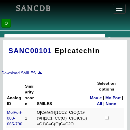
SANCDB
Toggl
navig
SANC00101
Epicatechin
Download SMILES
Selection
Simil
options
arity
Analog
scor
Mcule
|
MolPort
|
ID
e
SMILES
All
|
None
MolPort-
O[C@@H]1CC2=C(O[C@
003-
1
@H]1C1=CC(O)=C(O)C(O)
665-790
=C1)C=C(O)C=C2O