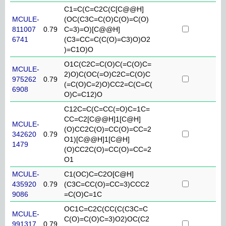
C1=C(C=C2C(C[C@@H]
MCULE-
(OC(C3C=C(O)C(O)=C(O)
811007
0.79
C=3)=O)[C@@H]
6741
(C3=CC=C(C(O)=C3)O)O2
)=C1O)O
O1C(C2C=C(O)C(=C(O)C=
MCULE-
2)O)C(OC(=O)C2C=C(O)C
975262
0.79
(=C(O)C=2)O)CC2=C(C=C(
6908
O)C=C12)O
C12C=C(C=CC(=O)C=1C=
CC=C2[C@@H]1[C@H]
MCULE-
(O)CC2C(O)=CC(O)=CC=2
342620
0.79
O1)[C@@H]1[C@H]
1479
(O)CC2C(O)=CC(O)=CC=2
O1
MCULE-
C1(OC)C=C2O[C@H]
435920
0.79
(C3C=CC(O)=CC=3)CCC2
9086
=C(O)C=1C
OC1C=C2C(CC(C(C3C=C
MCULE-
C(O)=C(O)C=3)O2)OC(C2
991317
0.79