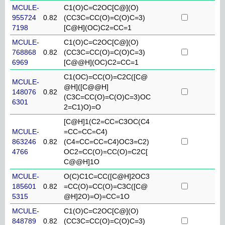
MCULE-
C1(O)C=C2OC[C@](O)
955724
0.82
(CC3C=CC(O)=C(O)C=3)
7198
[C@H](OC)C2=CC=1
MCULE-
C1(O)C=C2OC[C@](O)
768868
0.82
(CC3C=CC(O)=C(O)C=3)
6969
[C@@H](OC)C2=CC=1
C1(OC)=CC(O)=C2C([C@
MCULE-
@H]([C@@H]
148076
0.82
(C3C=CC(O)=C(O)C=3)OC
6301
2=C1)O)=O
[C@H]1(C2=CC=C3OC(C4
MCULE-
=CC=CC=C4)
863246
0.82
(C4=CC=CC=C4)OC3=C2)
4766
OC2=CC(O)=CC(O)=C2C[
C@@H]1O
MCULE-
O(C)C1C=CC([C@H]2OC3
185601
0.82
=CC(O)=CC(O)=C3C([C@
5315
@H]2O)=O)=CC=1O
MCULE-
C1(O)C=C2OC[C@](O)
848789
0.82
(CC3C=CC(O)=C(O)C=3)