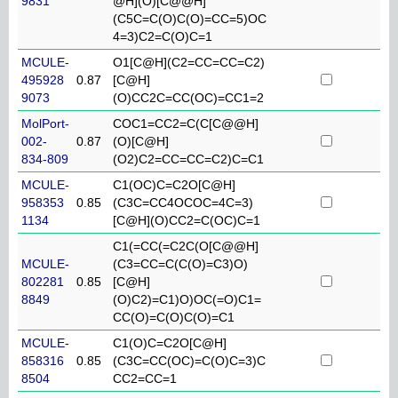
9831
@H](O)[C@@H]
(C5C=C(O)C(O)=CC=5)OC
4=3)C2=C(O)C=1
MCULE-
O1[C@H](C2=CC=CC=C2)
495928
0.87
[C@H]
9073
(O)CC2C=CC(OC)=CC1=2
MolPort-
COC1=CC2=C(C[C@@H]
002-
0.87
(O)[C@H]
834-809
(O2)C2=CC=CC=C2)C=C1
MCULE-
C1(OC)C=C2O[C@H]
958353
0.85
(C3C=CC4OCOC=4C=3)
1134
[C@H](O)CC2=C(OC)C=1
C1(=CC(=C2C(O[C@@H]
MCULE-
(C3=CC=C(C(O)=C3)O)
802281
0.85
[C@H]
8849
(O)C2)=C1)O)OC(=O)C1=
CC(O)=C(O)C(O)=C1
MCULE-
C1(O)C=C2O[C@H]
858316
0.85
(C3C=CC(OC)=C(O)C=3)C
8504
CC2=CC=1