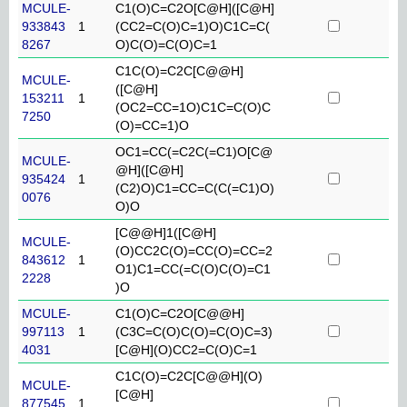
MCULE-
C1(O)C=C2O[C@H]([C@H]
933843
1
(CC2=C(O)C=1)O)C1C=C(
8267
O)C(O)=C(O)C=1
C1C(O)=C2C[C@@H]
MCULE-
([C@H]
153211
1
(OC2=CC=1O)C1C=C(O)C
7250
(O)=CC=1)O
OC1=CC(=C2C(=C1)O[C@
MCULE-
@H]([C@H]
935424
1
(C2)O)C1=CC=C(C(=C1)O)
0076
O)O
[C@@H]1([C@H]
MCULE-
(O)CC2C(O)=CC(O)=CC=2
843612
1
O1)C1=CC(=C(O)C(O)=C1
2228
)O
MCULE-
C1(O)C=C2O[C@@H]
997113
1
(C3C=C(O)C(O)=C(O)C=3)
4031
[C@H](O)CC2=C(O)C=1
C1C(O)=C2C[C@@H](O)
MCULE-
[C@H]
877545
1