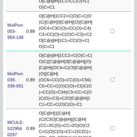
O[C@@H]1C1=CC(O)=C(
O)C=C1
O[C@H]1CC2=C(O)C=C(O
)C([C@H]3[C@H](O)[C@H]
MolPort-
(OC4=C3C(O)=CC(O)=C4)
003-
0.89
C3=CC(O)=C(O)C=C3)=C2
959-148
O[C@@H]1C1=CC(O)=C(
O)C=C1
O[C@@H]1CC2=C(O)C=C(
O)C([C@@H]3[C@@H](O)
[C@H](OC4=C(C5[C@@H]
MolPort-
(O)[C@H]
039-
0.89
(OC6=CC(O)=CC(O)=C56)
338-091
C5=CC=C(O)C(O)=C5)C(O
)=CC(O)=C34)C3=CC=C(O
)C(O)=C3)=C2O[C@@H]1
C1=CC=C(O)C(O)=C1
O[C@H]1[C@H]
(C2C3O[C@@H]([C@H]
MCULE-
(CC=3C(O)=CC=2O)O)C2
522956
0.89
C=C(O)C(O)=CC=2)C2C(=
0297