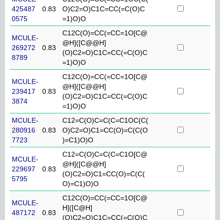
425487
0.83
O)C2=O)C1C=CC(=C(O)C
0575
=1)O)O
C12C(O)=CC(=CC=1O[C@
MCULE-
@H]([C@@H]
269272
0.83
(O)C2=O)C1C=CC(=C(O)C
8789
=1)O)O
C12C(O)=CC(=CC=1O[C@
MCULE-
@H]([C@@H]
239417
0.83
(O)C2=O)C1C=CC(=C(O)C
3874
=1)O)O
MCULE-
C12=C(O)C=C(C=C1OC(C(
280916
0.83
O)C2=O)C1=CC(O)=C(C(O
7723
)=C1)O)O
C12=C(O)C=C(C=C1O[C@
MCULE-
@H]([C@@H]
229697
0.83
(O)C2=O)C1=CC(O)=C(C(
5795
O)=C1)O)O
C12C(O)=CC(=CC=1O[C@
MCULE-
H]([C@H]
487172
0.83
(O)C2=O)C1C=CC(=C(O)C