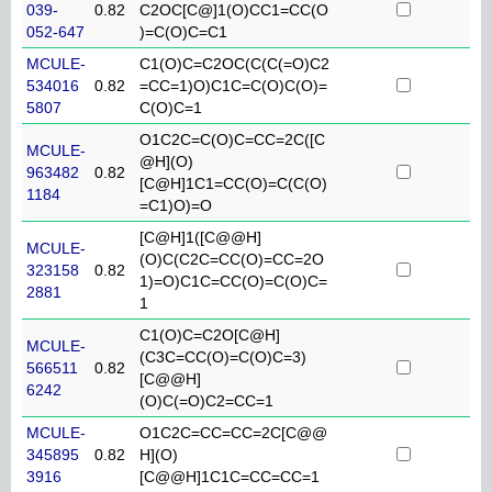
039-
0.82
C2OC[C@]1(O)CC1=CC(O
052-647
)=C(O)C=C1
MCULE-
C1(O)C=C2OC(C(C(=O)C2
534016
0.82
=CC=1)O)C1C=C(O)C(O)=
5807
C(O)C=1
O1C2C=C(O)C=CC=2C([C
MCULE-
@H](O)
963482
0.82
[C@H]1C1=CC(O)=C(C(O)
1184
=C1)O)=O
[C@H]1([C@@H]
MCULE-
(O)C(C2C=CC(O)=CC=2O
323158
0.82
1)=O)C1C=CC(O)=C(O)C=
2881
1
C1(O)C=C2O[C@H]
MCULE-
(C3C=CC(O)=C(O)C=3)
566511
0.82
[C@@H]
6242
(O)C(=O)C2=CC=1
MCULE-
O1C2C=CC=CC=2C[C@@
345895
0.82
H](O)
3916
[C@@H]1C1C=CC=CC=1