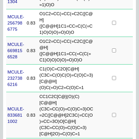
1304
=1)O)O
O1C2=CC(=CC(=C2C([C@
MCULE-
H]
256798
0.83
([C@@H]1C1=CC=C(C(=C
6775
1)O)O)O)=O)O)O
O1C2=CC(=CC(=C2C([C@
MCULE-
@H]
669815
0.83
([C@@H]1C1=CC(=C(C(=
6528
C1)O)O)O)O)=O)O)O
C1(O)C=C2O[C@H]
MCULE-
(C3C=C(O)C(O)=C(O)C=3)
232738
0.83
[C@@H]
6216
(O)C(=O)C2=C(O)C=1
CC1C2C[C@](O)(C)
[C@@H]
MCULE-
(C3C=CC(O)=C(O)C=3)OC
833681
0.83
=2C([C@@H]2C3C(=CC(O
1002
)=CC=3O)O[C@H]
(C3C=CC(O)=C(O)C=3)
[C@H]2O)=C(O)C=1