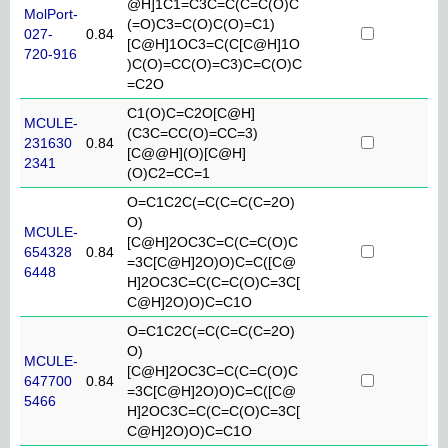
@H]1C1=C3C=C(C=C(O)C
MolPort-
(=O)C3=C(O)C(O)=C1)
027-
0.84
[C@H]1OC3=C(C[C@H]1O
720-916
)C(O)=CC(O)=C3)C=C(O)C
=C2O
C1(O)C=C2O[C@H]
MCULE-
(C3C=CC(O)=CC=3)
231630
0.84
[C@@H](O)[C@H]
2341
(O)C2=CC=1
O=C1C2C(=C(C=C(C=2O)
O)
MCULE-
[C@H]2OC3C=C(C=C(O)C
654328
0.84
=3C[C@H]2O)O)C=C([C@
6448
H]2OC3C=C(C=C(O)C=3C[
C@H]2O)O)C=C1O
O=C1C2C(=C(C=C(C=2O)
O)
MCULE-
[C@H]2OC3C=C(C=C(O)C
647700
0.84
=3C[C@H]2O)O)C=C([C@
5466
H]2OC3C=C(C=C(O)C=3C[
C@H]2O)O)C=C1O