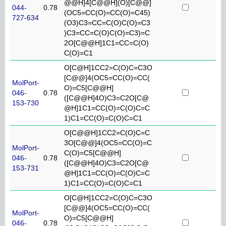
@@H]4[C@@H](O)[C@@]
044-
0.78
(OC5=CC(O)=CC(O)=C45)
727-634
(O3)C3=CC=C(O)C(O)=C3
)C3=CC=C(O)C(O)=C3)=C
2O[C@@H]1C1=CC=C(O)
C(O)=C1
O[C@H]1CC2=C(O)C=C3O
[C@@]4(OC5=CC(O)=CC(
MolPort-
O)=C5[C@@H]
046-
0.78
([C@@H]4O)C3=C2O[C@
153-730
@H]1C1=CC(O)=C(O)C=C
1)C1=CC(O)=C(O)C=C1
O[C@@H]1CC2=C(O)C=C
3O[C@@]4(OC5=CC(O)=C
MolPort-
C(O)=C5[C@@H]
046-
0.78
([C@@H]4O)C3=C2O[C@
153-731
@H]1C1=CC(O)=C(O)C=C
1)C1=CC(O)=C(O)C=C1
O[C@H]1CC2=C(O)C=C3O
[C@@]4(OC5=CC(O)=CC(
MolPort-
O)=C5[C@@H]
046-
0.78