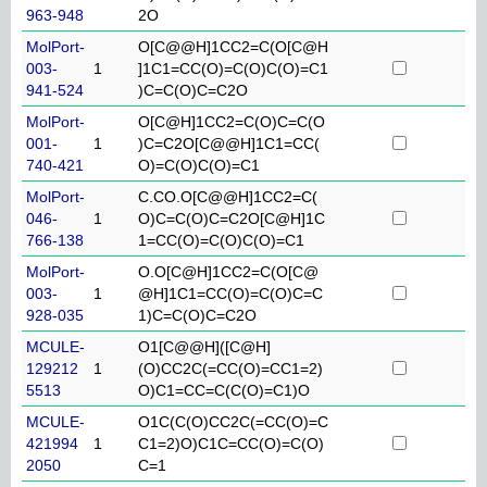
963-948
2O
MolPort-
O[C@@H]1CC2=C(O[C@H
003-
1
]1C1=CC(O)=C(O)C(O)=C1
941-524
)C=C(O)C=C2O
MolPort-
O[C@H]1CC2=C(O)C=C(O
001-
1
)C=C2O[C@@H]1C1=CC(
740-421
O)=C(O)C(O)=C1
MolPort-
C.CO.O[C@@H]1CC2=C(
046-
1
O)C=C(O)C=C2O[C@H]1C
766-138
1=CC(O)=C(O)C(O)=C1
MolPort-
O.O[C@H]1CC2=C(O[C@
003-
1
@H]1C1=CC(O)=C(O)C=C
928-035
1)C=C(O)C=C2O
MCULE-
O1[C@@H]([C@H]
129212
1
(O)CC2C(=CC(O)=CC1=2)
5513
O)C1=CC=C(C(O)=C1)O
MCULE-
O1C(C(O)CC2C(=CC(O)=C
421994
1
C1=2)O)C1C=CC(O)=C(O)
2050
C=1