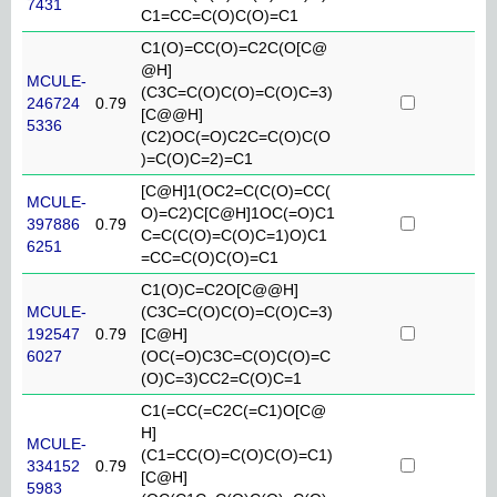
7431
C1=CC=C(O)C(O)=C1
C1(O)=CC(O)=C2C(O[C@
@H]
MCULE-
(C3C=C(O)C(O)=C(O)C=3)
246724
0.79
[C@@H]
5336
(C2)OC(=O)C2C=C(O)C(O
)=C(O)C=2)=C1
[C@H]1(OC2=C(C(O)=CC(
MCULE-
O)=C2)C[C@H]1OC(=O)C1
397886
0.79
C=C(C(O)=C(O)C=1)O)C1
6251
=CC=C(O)C(O)=C1
C1(O)C=C2O[C@@H]
MCULE-
(C3C=C(O)C(O)=C(O)C=3)
192547
0.79
[C@H]
6027
(OC(=O)C3C=C(O)C(O)=C
(O)C=3)CC2=C(O)C=1
C1(=CC(=C2C(=C1)O[C@
H]
MCULE-
(C1=CC(O)=C(O)C(O)=C1)
334152
0.79
[C@H]
5983