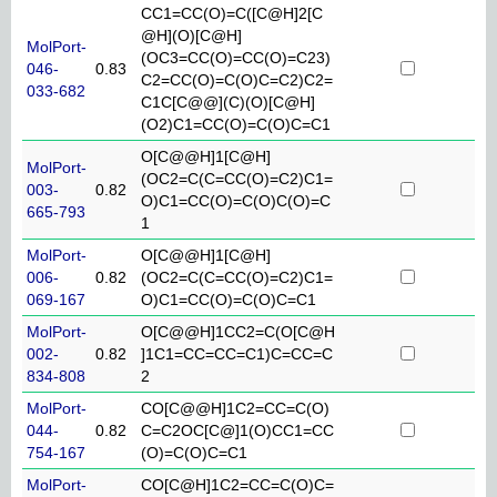
CC1=CC(O)=C([C@H]2[C
@H](O)[C@H]
MolPort-
(OC3=CC(O)=CC(O)=C23)
046-
0.83
C2=CC(O)=C(O)C=C2)C2=
033-682
C1C[C@@](C)(O)[C@H]
(O2)C1=CC(O)=C(O)C=C1
O[C@@H]1[C@H]
MolPort-
(OC2=C(C=CC(O)=C2)C1=
003-
0.82
O)C1=CC(O)=C(O)C(O)=C
665-793
1
MolPort-
O[C@@H]1[C@H]
006-
0.82
(OC2=C(C=CC(O)=C2)C1=
069-167
O)C1=CC(O)=C(O)C=C1
MolPort-
O[C@@H]1CC2=C(O[C@H
002-
0.82
]1C1=CC=CC=C1)C=CC=C
834-808
2
MolPort-
CO[C@@H]1C2=CC=C(O)
044-
0.82
C=C2OC[C@]1(O)CC1=CC
754-167
(O)=C(O)C=C1
MolPort-
CO[C@H]1C2=CC=C(O)C=